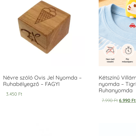
Névre szóló Ovis Jel Nyomda –
Kétszínű Villá
Ruhabélyegző – FAGYI
nyomda – Tigri
Ruhanyomda
3.450
Ft
7.990
Ft
6.990
Ft