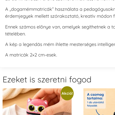
A „dogamémmatricák” használata a pedagógusokn
érdemjegyek mellett szórakoztató, kreatív módon f
Ennek számos előnye van, amelyek segíthetnek a ta
tételében.
A kép a legendás mém ihlette mesterséges intelligen
A matricák 2×2 cm-esek.
Ezeket is szeretni fogod
Akció!