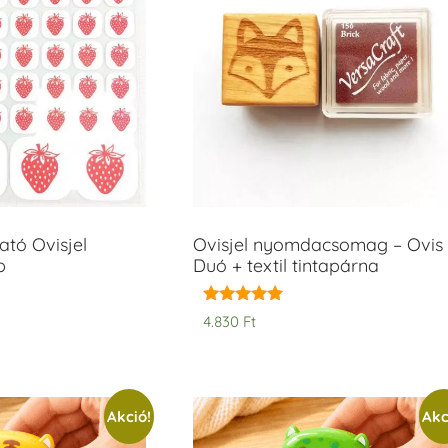
tó Ovisjel
Ovisjel nyomdacsomag – Ovis
b
Duó + textil tintapárna
Értékelés:
4.830
Ft
5.00
/ 5
Akció!
Akc