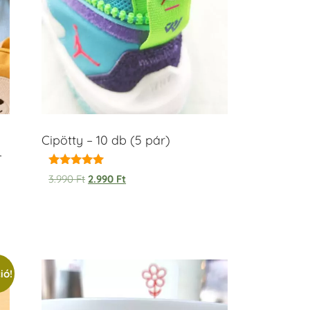
Cipötty – 10 db (5 pár)
–
Értékelés:
3.990
Ft
2.990
Ft
5.00
/ 5
ió!