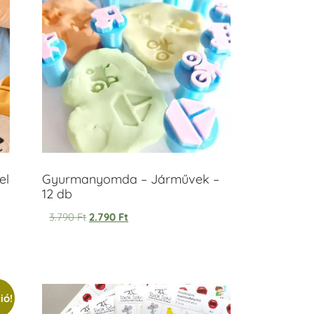
el
Gyurmanyomda – Járművek –
12 db
3.790
Ft
2.790
Ft
ió!