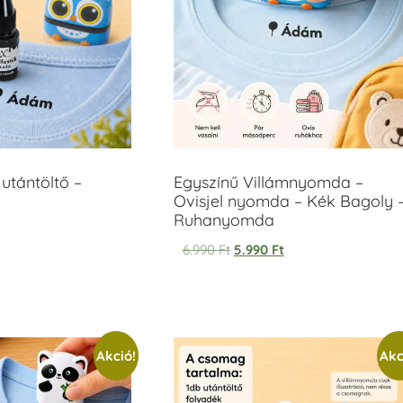
utántöltő –
Egyszínű Villámnyomda –
Ovisjel nyomda – Kék Bagoly 
Ruhanyomda
6.990
Ft
5.990
Ft
Akció!
Akc