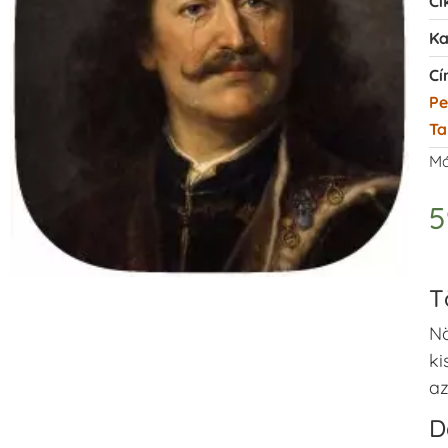
Ci
Ka
Cí
Pe
Ta
Má
T
Nö
ki
az
D