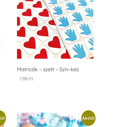
Matricák – szett – Szív-kéz
1.190
Ft
ió!
Akció!