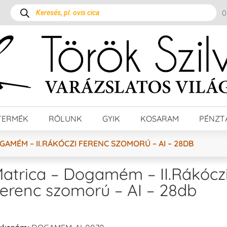
TERMÉK
RÓLUNK
GYIK
KOSARAM
PÉNZT
GAMÉM – II.RÁKÓCZI FERENC SZOMORÚ – AI – 28DB
atrica – Dogamém – II.Rákócz
erenc szomorú – AI – 28db