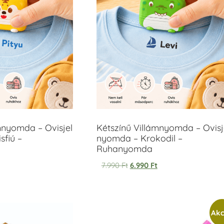
mnyomda – Ovisjel
Kétszínű Villámnyomda – Ovisj
sfiú –
nyomda – Krokodil –
Ruhanyomda
7.990
Ft
6.990
Ft
Akc