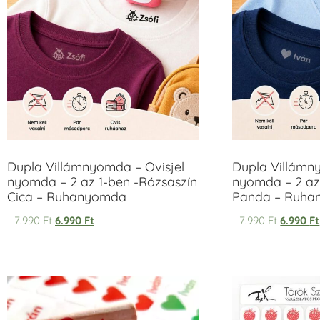
Dupla Villámnyomda – Ovisjel
Dupla Villámn
nyomda – 2 az 1-ben -Rózsaszín
nyomda – 2 az
Cica – Ruhanyomda
Panda – Ruh
7.990
Ft
6.990
Ft
7.990
Ft
6.990
Ft