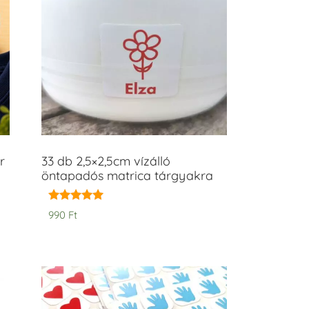
r
33 db 2,5×2,5cm vízálló
öntapadós matrica tárgyakra
Értékelés:
990
Ft
5.00
/ 5