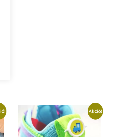
ió!
Akció!