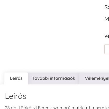
S
M
V
Leírás
További információk
Vélemények
Leírás
28 db II.Rákóczi Ferenc szomorú matrica, ha nem let