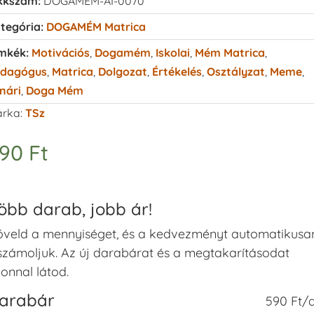
kkszám:
DOGAMEM-AI-0070
tegória:
DOGAMÉM Matrica
mkék:
Motivációs
,
Dogamém
,
Iskolai
,
Mém Matrica
,
dagógus
,
Matrica
,
Dolgozat
,
Értékelés
,
Osztályzat
,
Meme
,
nári
,
Doga Mém
rka:
TSz
590
Ft
öbb darab, jobb ár!
veld a mennyiséget, és a kedvezményt automatikusa
számoljuk. Az új darabárat és a megtakarításodat
onnal látod.
arabár
590 Ft/