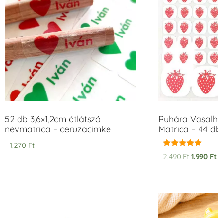
52 db 3,6×1,2cm átlátszó
Ruhára Vasalha
névmatrica – ceruzacímke
Matrica – 44 d
1.270
Ft
Értékelés:
2.490
Ft
1.990
Ft
5.00
/ 5