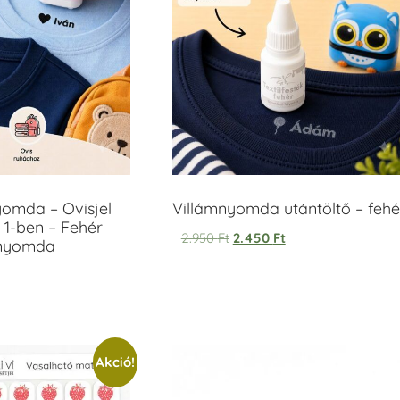
yomda – Ovisjel
Villámnyomda utántöltő – fehé
 1-ben – Fehér
2.950
Ft
2.450
Ft
anyomda
Akció!