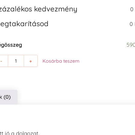
zázalékos kedvezmény
0
egtakarításod
0 
égösszeg
590
-
+
Kosárba teszem
 (0)
t jó a dolgozat.