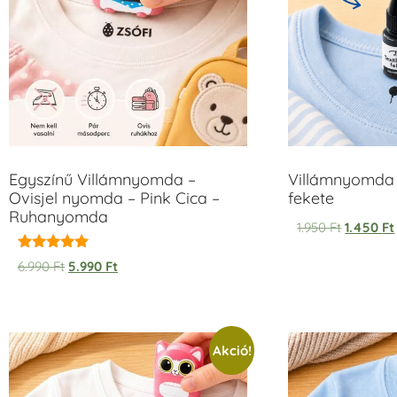
Egyszínű Villámnyomda –
Villámnyomda 
Ovisjel nyomda – Pink Cica –
fekete
Ruhanyomda
1.950
Ft
1.450
Ft
Értékelés:
6.990
Ft
5.990
Ft
5.00
/ 5
Akció!