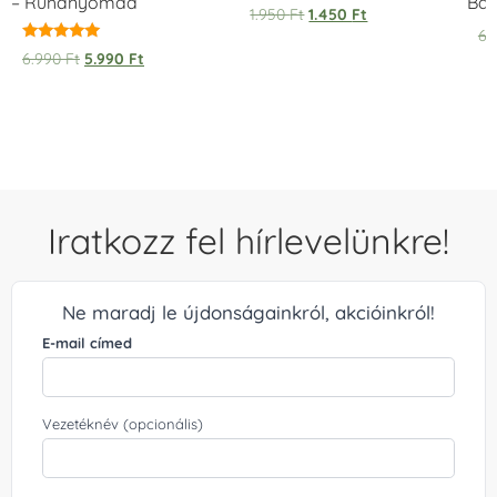
– Ruhanyomda
Bag
1.950
Ft
1.450
Ft
6.
Értékelés:
6.990
Ft
5.990
Ft
5.00
/ 5
Iratkozz fel hírlevelünkre!
Ne maradj le újdonságainkról, akcióinkról!
E-mail címed
Vezetéknév (opcionális)