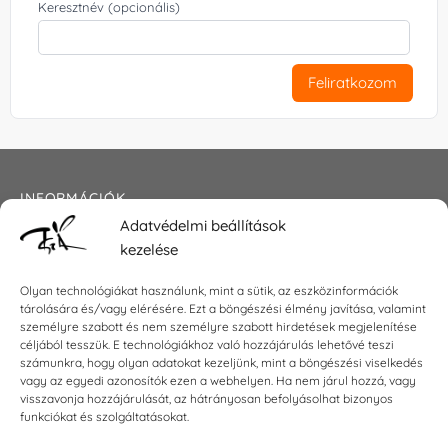
Keresztnév (opcionális)
Feliratkozom
INFORMÁCIÓK
Adatvédelmi beállítások
Általános szerződési feltételek
kezelése
Adatkezelési tájékoztató
Impresszum
Olyan technológiákat használunk, mint a sütik, az eszközinformációk
tárolására és/vagy elérésére. Ezt a böngészési élmény javítása, valamint
személyre szabott és nem személyre szabott hirdetések megjelenítése
céljából tesszük. E technológiákhoz való hozzájárulás lehetővé teszi
KAPCSOLAT
számunkra, hogy olyan adatokat kezeljünk, mint a böngészési viselkedés
vagy az egyedi azonosítók ezen a webhelyen. Ha nem járul hozzá, vagy
visszavonja hozzájárulását, az hátrányosan befolyásolhat bizonyos
E-mail:
shop@torokszilvi.com
funkciókat és szolgáltatásokat.
Telefon: +36 30 6767872