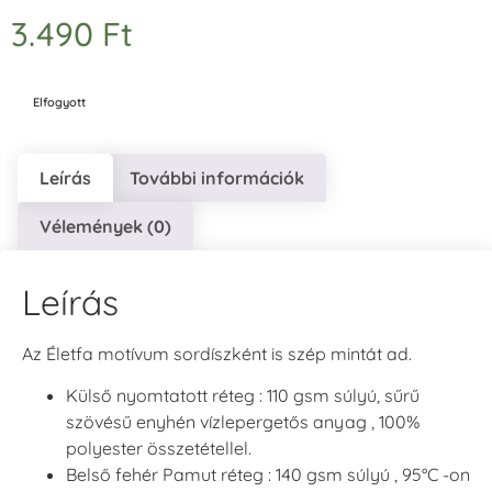
3.490
Ft
Elfogyott
Leírás
További információk
Vélemények (0)
Leírás
Az Életfa motívum sordíszként is szép mintát ad.
Külső nyomtatott réteg : 110 gsm súlyú, sűrű
szövésű enyhén vízlepergetős anyag , 100%
polyester összetétellel.
Belső fehér Pamut réteg : 140 gsm súlyú , 95°C -on