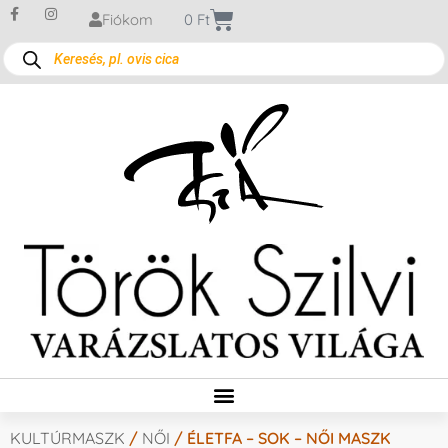
Fiókom
0
Ft
KULTÚRMASZK
/
NŐI
/ ÉLETFA – SOK – NŐI MASZK