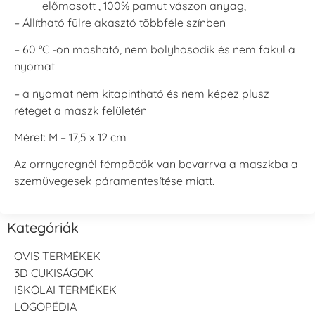
előmosott , 100% pamut vászon anyag,
– Állítható fülre akasztó többféle színben
– 60 °C -on mosható, nem bolyhosodik és nem fakul a
nyomat
– a nyomat nem kitapintható és nem képez plusz
réteget a maszk felületén
Méret: M – 17,5 x 12 cm
Az orrnyeregnél fémpöcök van bevarrva a maszkba a
szemüvegesek páramentesítése miatt.
Kategóriák
OVIS TERMÉKEK
3D CUKISÁGOK
ISKOLAI TERMÉKEK
LOGOPÉDIA