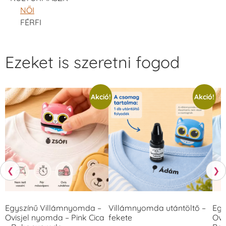
NŐI
FÉRFI
Ezeket is szeretni fogod
Akció!
Akció!
❮
❯
Egyszínű Villámnyomda –
Villámnyomda utántöltő –
Egy
Ovisjel nyomda – Pink Cica
fekete
Ovi