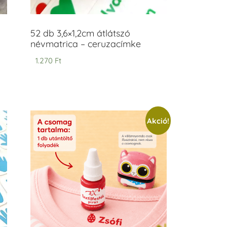
52 db 3,6×1,2cm átlátszó
névmatrica – ceruzacímke
1.270
Ft
Akció!