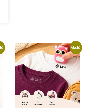
ió!
Akció!