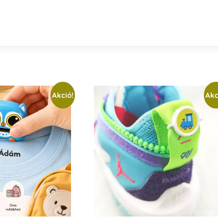
Akció!
Akc