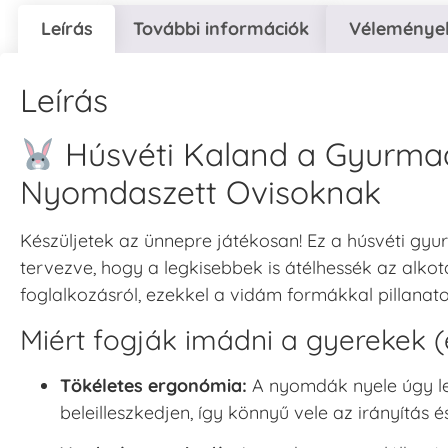
Leírás
További információk
Vélemények
Leírás
Húsvéti Kaland a Gyurmaas
Nyomdaszett Ovisoknak
Készüljetek az ünnepre játékosan! Ez a húsvéti gyu
tervezve, hogy a legkisebbek is átélhessék az alko
foglalkozásról, ezekkel a vidám formákkal pillanato
Miért fogják imádni a gyerekek (
Tökéletes ergonómia:
A nyomdák nyele úgy let
beleilleszkedjen, így könnyű vele az irányítás 