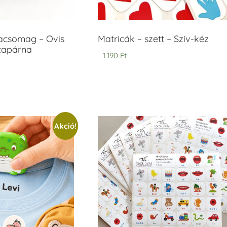
acsomag – Ovis
Matricák – szett – Szív-kéz
ntapárna
1.190
Ft
Akció!