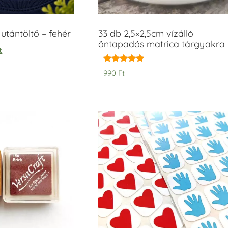
tántöltő – fehér
33 db 2,5×2,5cm vízálló
öntapadós matrica tárgyakra
t
Értékelés:
990
Ft
5.00
/ 5