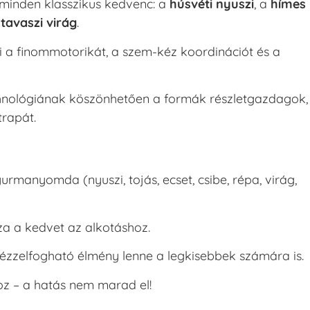
minden klasszikus kedvenc: a
húsvéti nyuszi
, a
hímes
a
tavaszi virág
.
 a finommotorikát, a szem-kéz koordinációt és a
nológiának köszönhetően a formák részletgazdagok,
trapát.
rmanyomda (nyuszi, tojás, ecset, csibe, répa, virág,
za a kedvet az alkotáshoz.
 kézzelfogható élmény lenne a legkisebbek számára is.
oz – a hatás nem marad el!