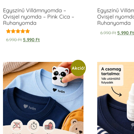
Egyszínű Villámnyomda –
Egyszínű Vill
Ovisjel nyomda – Pink Cica –
Ovisjel nyomd
Ruhanyomda
Ruhanyomda
6.990
Ft
5.990
F
Értékelés:
6.990
Ft
5.990
Ft
5.00
/ 5
Akció!