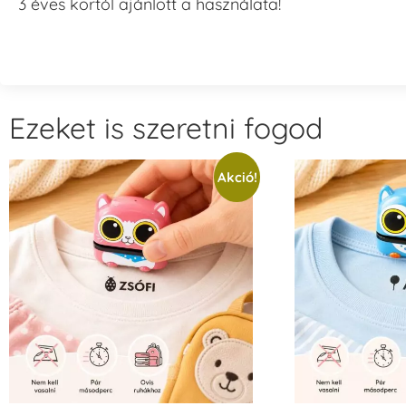
3 éves kortól ajánlott a használata!
Ezeket is szeretni fogod
Akció!