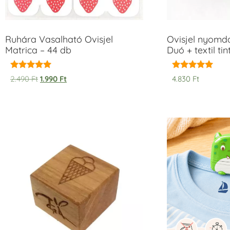
Ruhára Vasalható Ovisjel
Ovisjel nyomd
Matrica – 44 db
Duó + textil ti
Értékelés:
Értékelés:
2.490
Ft
1.990
Ft
4.830
Ft
5.00
5.00
/ 5
/ 5