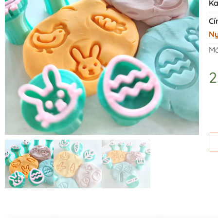
Ka
Cí
N
Má
2