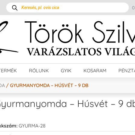
TERMÉK
RÓLUNK
GYIK
KOSARAM
PÉNZT
DA
/ GYURMANYOMDA – HÚSVÉT – 9 DB
yurmanyomda – Húsvét – 9 d
kkszám:
GYURMA-28