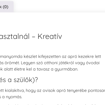
 (0)
ztalnál – Kreatív
rmanyomda készlet kifejezetten az apró kezekre lett
tás örömét. Legyen szó otthoni játékról vagy óvodai
k alatt életre kel a tavasz a gyurmában.
és a szülők)?
t kialakítva, hogy az ovisok apró tenyerébe pontosa
és a nyomás.