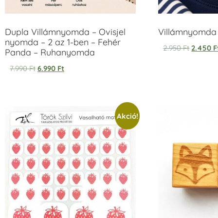
Dupla Villámnyomda – Ovisjel
Villámnyomda u
nyomda – 2 az 1-ben – Fehér
2.950
Ft
2.450
F
Panda – Ruhanyomda
7.990
Ft
6.990
Ft
Akció!