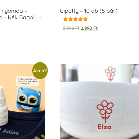
ámnyomda –
Cipötty – 10 db (5 pár)
a – Kék Bagoly –
Értékelés:
3.990
Ft
2.990
Ft
5.00
t
/ 5
Akció!