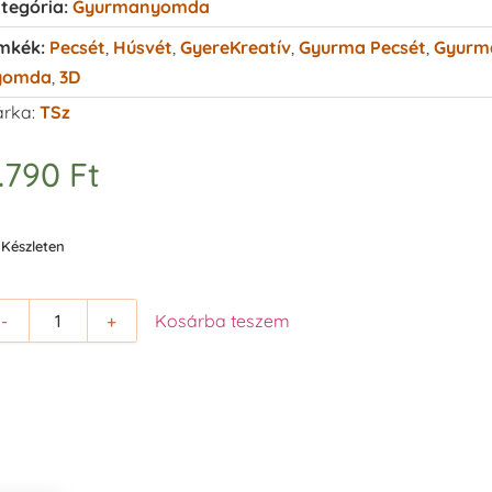
tegória:
Gyurmanyomda
mkék:
Pecsét
,
Húsvét
,
GyereKreatív
,
Gyurma Pecsét
,
Gyurm
yomda
,
3D
rka:
TSz
.790
Ft
Készleten
-
+
Kosárba teszem