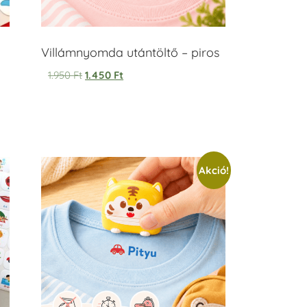
Villámnyomda utántöltő – piros
1.950
Ft
1.450
Ft
Akció!