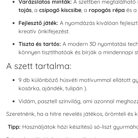
Varázslatos minták:
A szettben megtalálható 
tojás
, a
csipogó kiscsibe
, a
ropogós répa
és 
Fejlesztő játék:
A nyomdázás kiválóan fejleszti
kreatív önkifejezést.
Tiszta és tartós:
A modern 3D nyomtatási tech
könnyen tisztíthatóak és bírják a mindennapi s
A szett tartalma:
9 db különböző húsvéti motívummal ellátott gyu
kosárka, ajándék, tulipán ).
Vidám, pasztell színvilág, ami azonnal meghoz
Szeretnénk, ha a hitre nevelés játékos, örömteli és
Tipp:
Használjátok házi készítésű só-liszt gyurmáh