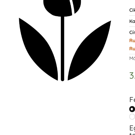
Ci
Ka
Cí
R
Ru
Má
3
F
E
t