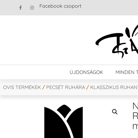
Facebook csoport
ÚJDONSÁGOK
MINDEN 
OVIS TERMÉKEK
/
PECSÉT RUHÁRA
/
KLASSZIKUS RUHA
N
R
m