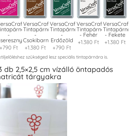
ersaCraft
VersaCraft
VersaCraft
VersaCraft
VersaCraft
intapárna
Tintapárna
Tintapárna
Tintapárna
Tintapárna
-
-
-
- Fehér
- Fekete
seresznyeszín
Csokibarna
Erdőzöld
+1.380 Ft
+1.380 Ft
+790 Ft
+1.380 Ft
+790 Ft
tiljelöléshez szükséged lesz speciális tintapárnára is.
3 db 2,5×2,5 cm vízálló öntapadós
atricát tárgyakra
ersaCraft
VersaCraft
VersaCraft
VersaCraft
VersaCraft
intapárna
Tintapárna
Tintapárna
Tintapárna
Tintapárna
-
-
-
-
-
enyőzöld
Gránátalma
Homokbarna
Kiwizöld
Narancssárg
+1.380 Ft
+790 Ft
+1.380 Ft
+1.380 Ft
+1.380 Ft