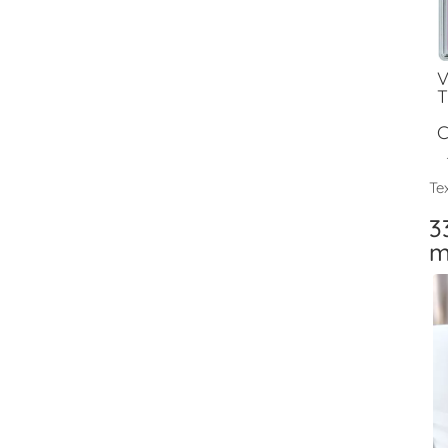
V
T
C
Tex
3
m
V
T
F