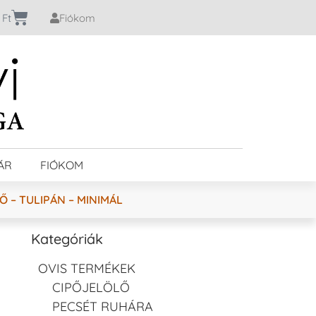
0
Ft
Fiókom
ÁR
FIÓKOM
 – TULIPÁN – MINIMÁL
Kategóriák
OVIS TERMÉKEK
CIPŐJELÖLŐ
PECSÉT RUHÁRA