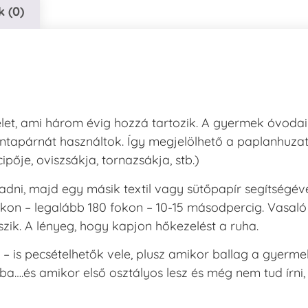
 (0)
ersaCraft
VersaCraft
intapárna
Tintapárna
-
- Vízkék
idegszürke
+790 Ft
-
et, ami három évig hozzá tartozik. A gyermek óvodai
ersaCraft
+1.380 Ft
tintapárnát használtok. Így megjelölhető a paplanhuzat
pője, oviszsákja, tornazsákja, stb.)
adni, majd egy másik textil vagy sütőpapír segítségév
okon – legalább 180 fokon – 10-15 másodpercig. Vasaló
szik. A lényeg, hogy kapjon hőkezelést a ruha.
– is pecsételhetők vele, plusz amikor ballag a gyerme
….és amikor első osztályos lesz és még nem tud írni,