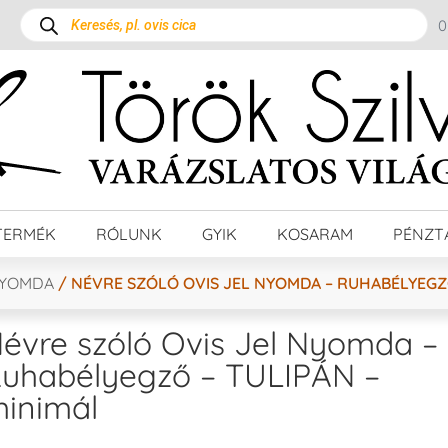
TERMÉK
RÓLUNK
GYIK
KOSARAM
PÉNZT
NYOMDA
/ NÉVRE SZÓLÓ OVIS JEL NYOMDA – RUHABÉLYEGZŐ
évre szóló Ovis Jel Nyomda –
uhabélyegző – TULIPÁN –
inimál