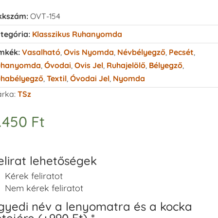
kkszám:
OVT-154
tegória:
Klasszikus Ruhanyomda
mkék:
Vasalható
,
Ovis Nyomda
,
Névbélyegző
,
Pecsét
,
uhanyomda
,
Óvodai
,
Ovis Jel
,
Ruhajelölő
,
Bélyegző
,
habélyegző
,
Textil
,
Óvodai Jel
,
Nyomda
rka:
TSz
.450
Ft
elirat lehetőségek
Kérek feliratot
Nem kérek feliratot
gyedi név a lenyomatra és a kocka
etejére (+990 Ft)
*