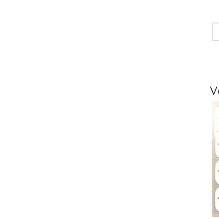
T
V
T
-
L
V
T
V
T
m