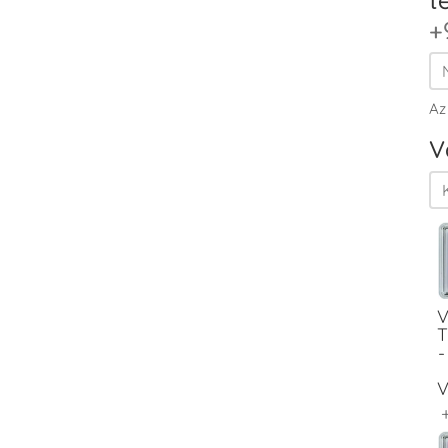
+
Az
V
V
T
-
V