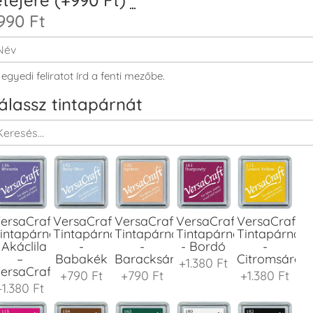
990 Ft
 egyedi feliratot írd a fenti mezőbe.
álassz tintapárnát
ersaCraft
VersaCraft
VersaCraft
VersaCraft
VersaCraft
intapárna
Tintapárna
Tintapárna
Tintapárna
Tintapárna
 Akáclila
-
-
- Bordó
-
–
Babakék
Baracksárga
Citromsárga
+1.380 Ft
ersaCraft
+790 Ft
+790 Ft
+1.380 Ft
+1.380 Ft