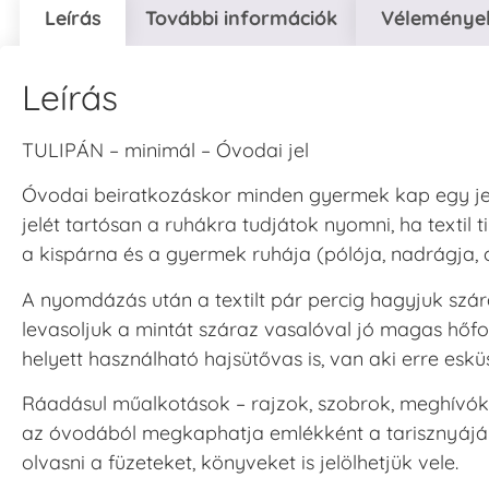
Leírás
További információk
Vélemények
Leírás
V
T
TULIPÁN – minimál – Óvodai jel
H
Óvodai beiratkozáskor minden gyermek kap egy jel
V
jelét tartósan a ruhákra tudjátok nyomni, ha textil 
a kispárna és a gyermek ruhája (pólója, nadrágja, ci
A nyomdázás után a textilt pár percig hagyjuk szár
levasoljuk a mintát száraz vasalóval jó magas hőf
helyett használható hajsütővas is, van aki erre eskü
Ráadásul műalkotások – rajzok, szobrok, meghívók 
az óvodából megkaphatja emlékként a tarisznyájába
olvasni a füzeteket, könyveket is jelölhetjük vele.