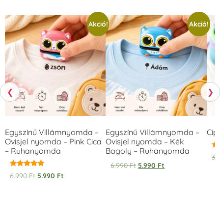
Akció!
Akció!
❮
❯
Egyszínű Villámnyomda –
Egyszínű Villámnyomda –
Cip
Ovisjel nyomda – Pink Cica
Ovisjel nyomda – Kék
– Ruhanyomda
Bagoly – Ruhanyomda
Ér
3.
5.
6.990
Ft
5.990
Ft
/ 
Értékelés:
6.990
Ft
5.990
Ft
5.00
/ 5