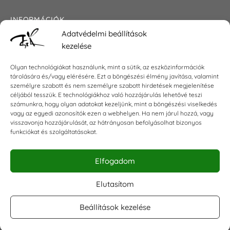
INFORMÁCIÓK
Adatvédelmi beállítások
Általános szerződési feltételek
kezelése
Adatkezelési tájékoztató
Impresszum
Olyan technológiákat használunk, mint a sütik, az eszközinformációk
tárolására és/vagy elérésére. Ezt a böngészési élmény javítása, valamint
személyre szabott és nem személyre szabott hirdetések megjelenítése
céljából tesszük. E technológiákhoz való hozzájárulás lehetővé teszi
KAPCSOLAT
számunkra, hogy olyan adatokat kezeljünk, mint a böngészési viselkedés
vagy az egyedi azonosítók ezen a webhelyen. Ha nem járul hozzá, vagy
visszavonja hozzájárulását, az hátrányosan befolyásolhat bizonyos
E-mail:
shop@torokszilvi.com
funkciókat és szolgáltatásokat.
Telefon: +36 30 6767872
Elfogadom
KÖZÖSSÉGI
Elutasítom
Beállítások kezelése
Facebook csoport