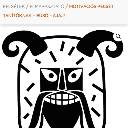
PECSÉTEK
/
ELMARASZTALÓ
/ MOTIVÁCIÓS PECSÉT
TANÍTÓKNAK – BUSÓ – AJAJ!