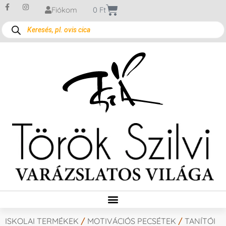
Fiókom
0
Ft
ISKOLAI TERMÉKEK
/
MOTIVÁCIÓS PECSÉTEK
/
TANÍTÓI