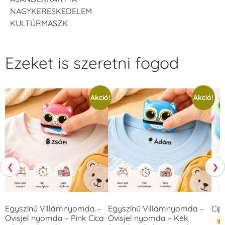
NAGYKERESKEDELEM
KULTÚRMASZK
Ezeket is szeretni fogod
Akció!
Akció!
❮
❯
Egyszínű Villámnyomda –
Egyszínű Villámnyomda –
Cip
Ovisjel nyomda – Pink Cica
Ovisjel nyomda – Kék