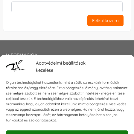
Feliratkozom
INFORMÁCIÓK
Adatvédelmi beállítások
Általános szerződési feltételek
kezelése
Adatkezelési tájékoztató
Impresszum
Olyan technológiákat használunk, mint a sütik, az eszközinformációk
tárolására és/vagy elérésére. Ezt a böngészési élmény javítása, valamint
személyre szabott és nem személyre szabott hirdetések megjelenítése
céljából tesszük. E technológiákhoz való hozzájárulás lehetővé teszi
KAPCSOLAT
számunkra, hogy olyan adatokat kezeljünk, mint a böngészési viselkedés
vagy az egyedi azonosítók ezen a webhelyen. Ha nem járul hozzá, vagy
visszavonja hozzájárulását, az hátrányosan befolyásolhat bizonyos
E-mail:
shop@torokszilvi.com
funkciókat és szolgáltatásokat.
Telefon: +36 30 6767872