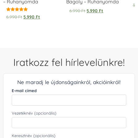
– Ruhanyomda
Bagoly – Ruhanyomda
Ér
3.
5.
6.990
Ft
5.990
Ft
/ 
Értékelés:
6.990
Ft
5.990
Ft
5.00
/ 5
Iratkozz fel hírlevelünkre!
Ne maradj le újdonságainkról, akcióinkról!
E-mail címed
Vezetéknév (opcionális)
Keresztnév (opcionális)