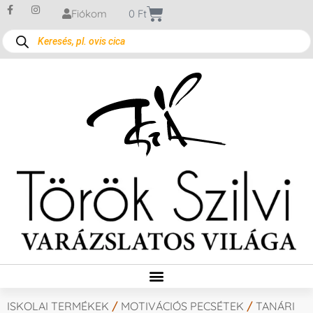
Fiókom
0
Ft
ISKOLAI TERMÉKEK
/
MOTIVÁCIÓS PECSÉTEK
/
TANÁRI