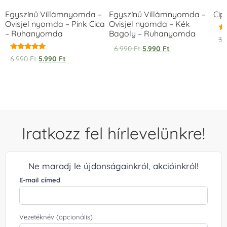
Egyszínű Villámnyomda –
Egyszínű Villámnyomda –
Cip
Ovisjel nyomda – Pink Cica
Ovisjel nyomda – Kék
– Ruhanyomda
Bagoly – Ruhanyomda
Ér
3.
5.
6.990
Ft
5.990
Ft
/ 
Értékelés:
6.990
Ft
5.990
Ft
5.00
/ 5
Iratkozz fel hírlevelünkre!
Ne maradj le újdonságainkról, akcióinkról!
E-mail címed
Vezetéknév (opcionális)