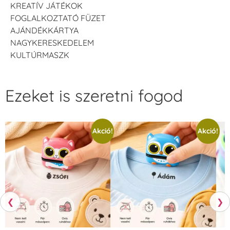
KREATÍV JÁTÉKOK
FOGLALKOZTATÓ FÜZET
AJÁNDÉKKÁRTYA
NAGYKERESKEDELEM
KULTÚRMASZK
Ezeket is szeretni fogod
Akció!
Akció!
❮
❯