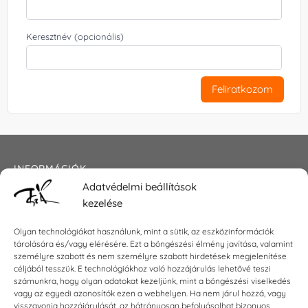
Keresztnév (opcionális)
Feliratkozom
INFORMÁCIÓK
Adatvédelmi beállítások
Általános szerződési feltételek
kezelése
Adatkezelési tájékoztató
Impresszum
Olyan technológiákat használunk, mint a sütik, az eszközinformációk
tárolására és/vagy elérésére. Ezt a böngészési élmény javítása, valamint
személyre szabott és nem személyre szabott hirdetések megjelenítése
céljából tesszük. E technológiákhoz való hozzájárulás lehetővé teszi
KAPCSOLAT
számunkra, hogy olyan adatokat kezeljünk, mint a böngészési viselkedés
vagy az egyedi azonosítók ezen a webhelyen. Ha nem járul hozzá, vagy
visszavonja hozzájárulását, az hátrányosan befolyásolhat bizonyos