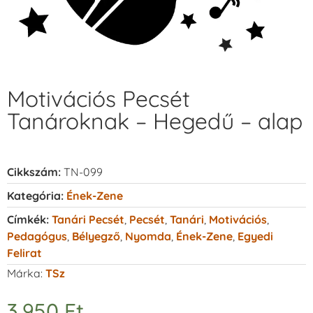
Motivációs Pecsét
Tanároknak – Hegedű – alap
Cikkszám:
TN-099
Kategória:
Ének-Zene
Címkék:
Tanári Pecsét
,
Pecsét
,
Tanári
,
Motivációs
,
Pedagógus
,
Bélyegző
,
Nyomda
,
Ének-Zene
,
Egyedi
Felirat
Márka:
TSz
3.950
Ft