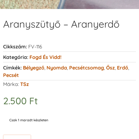
Aranyszütyő – Aranyerdő
Cikkszám:
FV-116
Kategória:
Fogd És Vidd!
Címkék:
Bélyegző
,
Nyomda
,
Pecsétcsomag
,
Ősz
,
Erdő
,
Pecsét
Márka:
TSz
2.500
Ft
Csak 1 maradt készleten