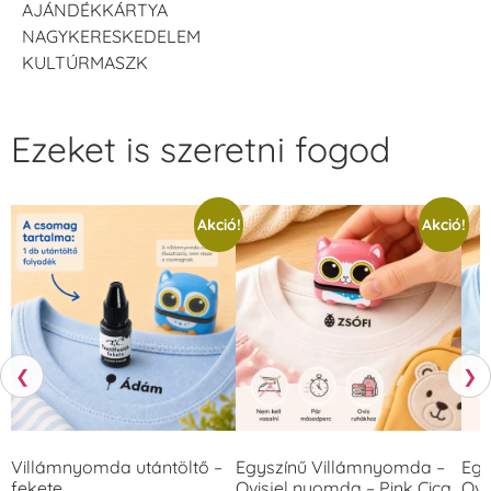
AJÁNDÉKKÁRTYA
NAGYKERESKEDELEM
KULTÚRMASZK
Ezeket is szeretni fogod
Akció!
Akció!
❮
❯
Villámnyomda utántöltő –
Egyszínű Villámnyomda –
Egy
fekete
Ovisjel nyomda – Pink Cica
Ovi