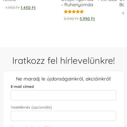
– Ruhanyomda
Bag
1.950
Ft
1.450
Ft
6.
Értékelés:
6.990
Ft
5.990
Ft
5.00
/ 5
Iratkozz fel hírlevelünkre!
Ne maradj le újdonságainkról, akcióinkról!
E-mail címed
Vezetéknév (opcionális)