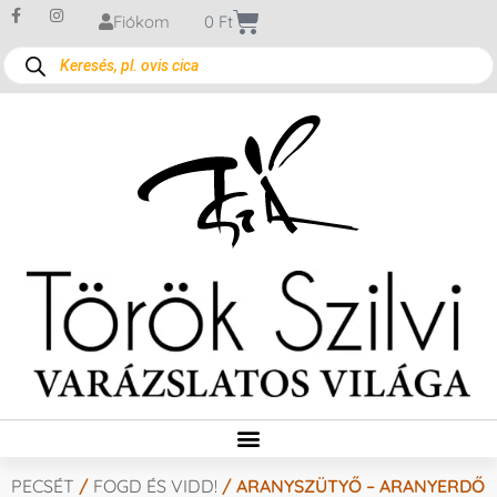
Fiókom
0
Ft
PECSÉT
/
FOGD ÉS VIDD!
/ ARANYSZÜTYŐ – ARANYERDŐ