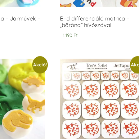
 – Járművek –
B–d differenciáló matrica –
„bőrönd” hívószóval
t
1.190
Ft
Akció!
Akc