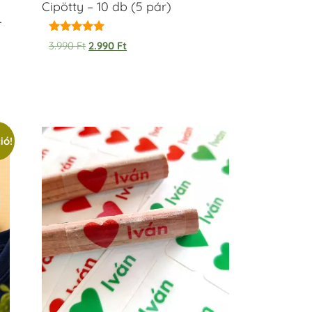
Cipötty – 10 db (5 pár)
–
Értékelés:
3.990
Ft
2.990
Ft
5.00
/ 5
ió!