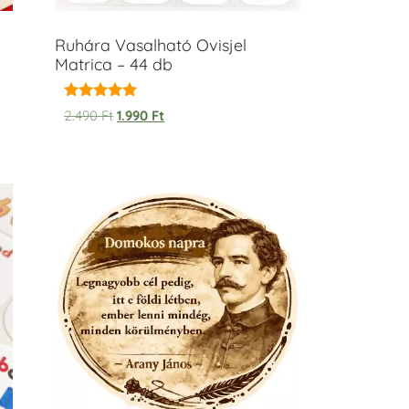
Ruhára Vasalható Ovisjel
Matrica – 44 db
Értékelés:
2.490
Ft
1.990
Ft
5.00
/ 5