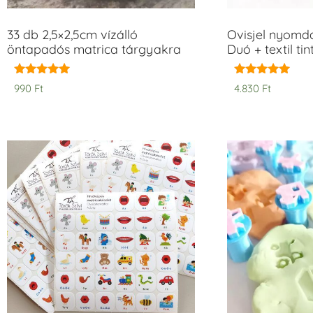
33 db 2,5×2,5cm vízálló
Ovisjel nyomd
öntapadós matrica tárgyakra
Duó + textil ti
Értékelés:
Értékelés:
990
Ft
4.830
Ft
5.00
5.00
/ 5
/ 5