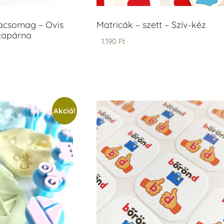
acsomag – Ovis
Matricák – szett – Szív-kéz
ntapárna
1.190
Ft
Akció!