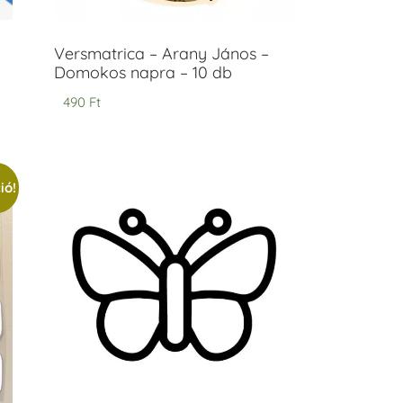
Versmatrica – Arany János –
Domokos napra – 10 db
490
Ft
ió!