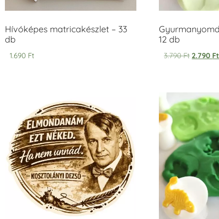
Hívóképes matricakészlet – 33
Gyurmanyomda
db
12 db
1.690
Ft
3.790
Ft
2.790
F