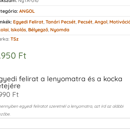
kkszám:
NyTA-010
tegória:
ANGOL
mkék:
Egyedi Felirat
,
Tanári Pecsét
,
Pecsét
,
Angol
,
Motiváci
kolai
,
Iskolás
,
Bélyegző
,
Nyomda
rka:
TSz
.950
Ft
gyedi felirat a lenyomatra és a kocka
etejére
990 Ft
nnyiben egyedi feliratot szeretnél a lenyomatra, azt írd az alábbi
zőbe.