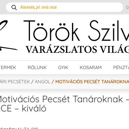
TERMÉK
RÓLUNK
GYIK
KOSARAM
PÉNZT
ÁRI PECSÉTEK
/
ANGOL
/ MOTIVÁCIÓS PECSÉT TANÁROKNAK
otivációs Pecsét Tanároknak 
CE – kiváló