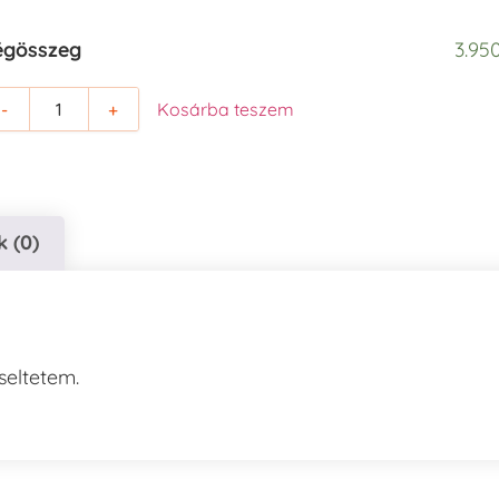
égösszeg
3.950
-
+
Kosárba teszem
 (0)
seltetem.