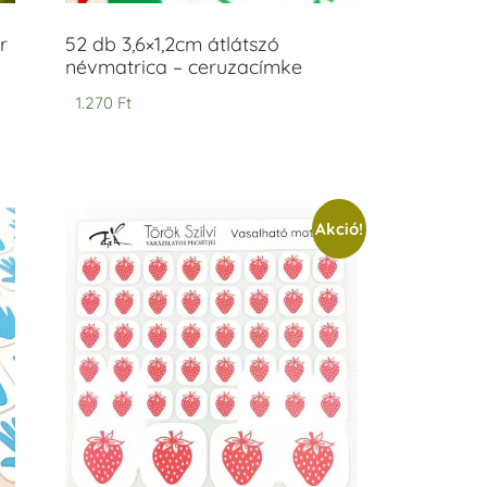
r
52 db 3,6×1,2cm átlátszó
névmatrica – ceruzacímke
1.270
Ft
Akció!