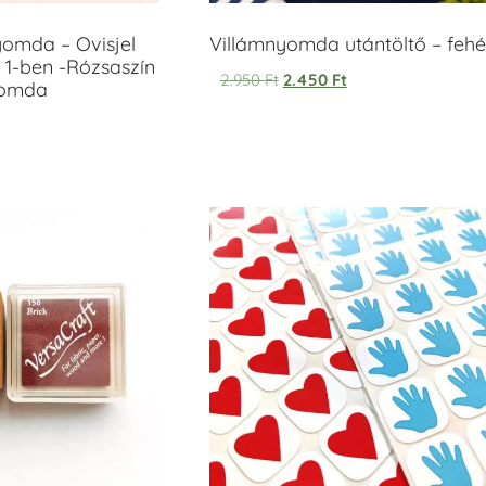
yomda – Ovisjel
Villámnyomda utántöltő – fehé
 1-ben -Rózsaszín
2.950
Ft
2.450
Ft
yomda