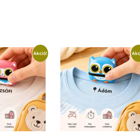
Akció!
Akc