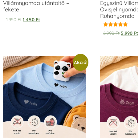
Villámnyomda utántöltő –
Egyszínű Vill
fekete
Ovisjel nyomda
Ruhanyomda
1.950
Ft
1.450
Ft
Értékelés:
6.990
Ft
5.990
F
5.00
/ 5
Akció!