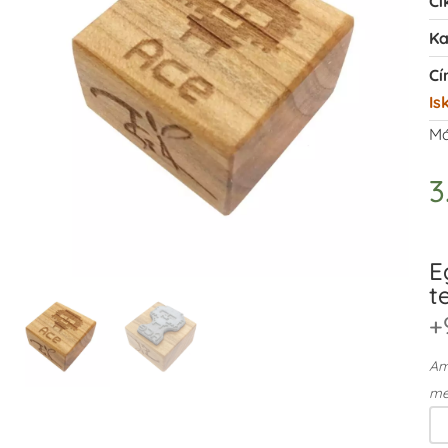
Ci
Ka
Cí
Is
Má
3
E
t
+
Ame
me