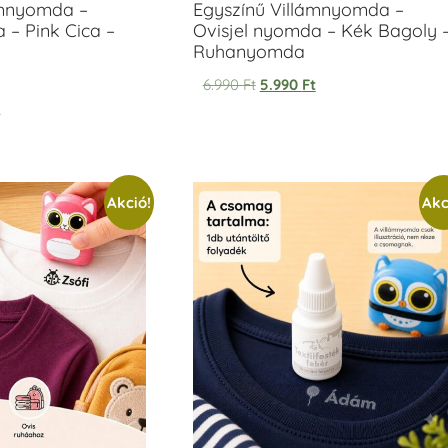
ámnyomda –
Egyszínű Villámnyomda –
 – Pink Cica –
Ovisjel nyomda – Kék Bagoly 
Ruhanyomda
6.990
Ft
5.990
Ft
t
Akció!
Akc