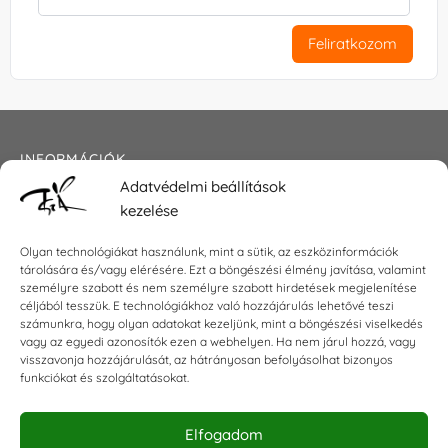
Feliratkozom
INFORMÁCIÓK
Adatvédelmi beállítások
Általános szerződési feltételek
kezelése
Adatkezelési tájékoztató
Impresszum
Olyan technológiákat használunk, mint a sütik, az eszközinformációk
tárolására és/vagy elérésére. Ezt a böngészési élmény javítása, valamint
személyre szabott és nem személyre szabott hirdetések megjelenítése
céljából tesszük. E technológiákhoz való hozzájárulás lehetővé teszi
KAPCSOLAT
számunkra, hogy olyan adatokat kezeljünk, mint a böngészési viselkedés
vagy az egyedi azonosítók ezen a webhelyen. Ha nem járul hozzá, vagy
visszavonja hozzájárulását, az hátrányosan befolyásolhat bizonyos
E-mail:
shop@torokszilvi.com
funkciókat és szolgáltatásokat.
Telefon: +36 30 6767872
Elfogadom