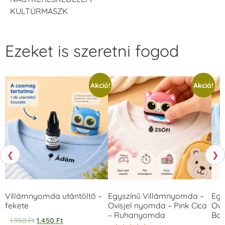
KULTÚRMASZK
Ezeket is szeretni fogod
Akció!
Akció!
❮
❯
Villámnyomda utántöltő –
Egyszínű Villámnyomda –
Egy
fekete
Ovisjel nyomda – Pink Cica
Ovi
– Ruhanyomda
Bag
1.950
Ft
1.450
Ft