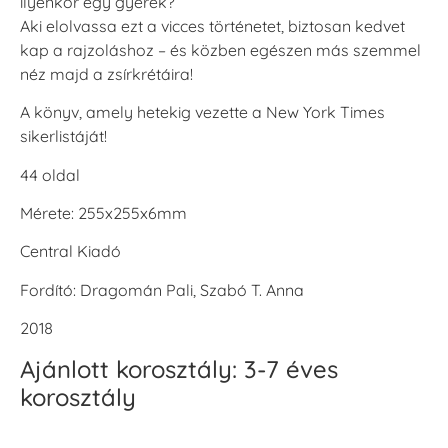
ilyenkor egy gyerek?
Aki elolvassa ezt a vicces történetet, biztosan kedvet
kap a rajzoláshoz – és közben egészen más szemmel
néz majd a zsírkrétáira!
A könyv, amely hetekig vezette a New York Times
sikerlistáját!
44 oldal
Mérete: 255x255x6mm
Central Kiadó
Fordító: Dragomán Pali, Szabó T. Anna
2018
Ajánlott korosztály: 3-7 éves
korosztály