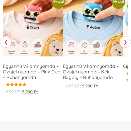
Akció!
Akció!
❮
❯
Egyszínű Villámnyomda –
Egyszínű Villámnyomda –
Cip
Ovisjel nyomda – Pink Cica
Ovisjel nyomda – Kék
– Ruhanyomda
Bagoly – Ruhanyomda
Ér
3.
5.
6.990
Ft
5.990
Ft
/ 
Értékelés:
6.990
Ft
5.990
Ft
5.00
/ 5