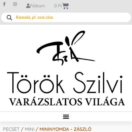
Fiókom
0
Ft
PECSÉT
/
MINI
/ MININYOMDA – ZÁSZLÓ