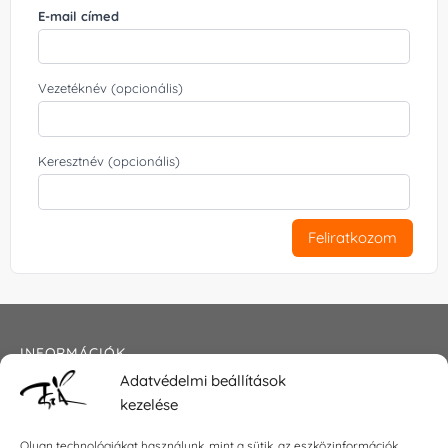
E-mail címed
Vezetéknév (opcionális)
Keresztnév (opcionális)
Feliratkozom
INFORMÁCIÓK
Adatvédelmi beállítások
Általános szerződési feltételek
kezelése
Adatkezelési tájékoztató
Impresszum
Olyan technológiákat használunk, mint a sütik, az eszközinformációk