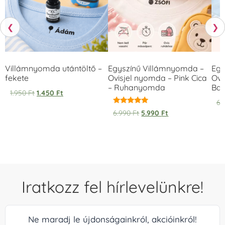
❮
❯
Villámnyomda utántöltő –
Egyszínű Villámnyomda –
Egy
fekete
Ovisjel nyomda – Pink Cica
Ovi
– Ruhanyomda
Bag
1.950
Ft
1.450
Ft
6.
Értékelés:
6.990
Ft
5.990
Ft
5.00
/ 5
Iratkozz fel hírlevelünkre!
Ne maradj le újdonságainkról, akcióinkról!