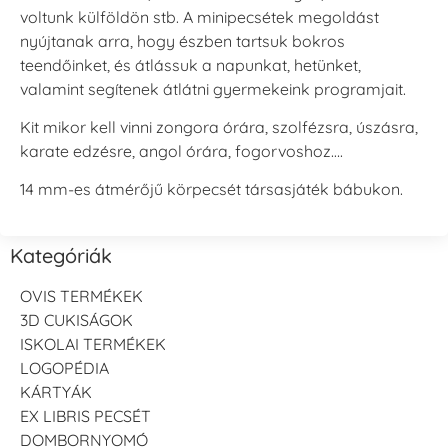
voltunk külföldön stb. A minipecsétek megoldást
nyújtanak arra, hogy észben tartsuk bokros
teendőinket, és átlássuk a napunkat, hetünket,
valamint segítenek átlátni gyermekeink programjait.
Kit mikor kell vinni zongora órára, szolfézsra, úszásra,
karate edzésre, angol órára, fogorvoshoz….
14 mm-es átmérőjű körpecsét társasjáték bábukon.
Kategóriák
OVIS TERMÉKEK
3D CUKISÁGOK
ISKOLAI TERMÉKEK
LOGOPÉDIA
KÁRTYÁK
EX LIBRIS PECSÉT
DOMBORNYOMÓ