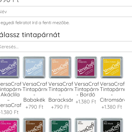
 egyedi feliratot írd a fenti mezőbe.
álassz tintapárnát
ersaCraft
VersaCraft
VersaCraft
VersaCraft
VersaCraft
intapárna
Tintapárna
Tintapárna
Tintapárna
Tintapárna
 Akáclila
-
-
- Bordó
-
–
Babakék
Baracksárga
Citromsárga
+1.380 Ft
ersaCraft
+790 Ft
+790 Ft
+1.380 Ft
+1.380 Ft