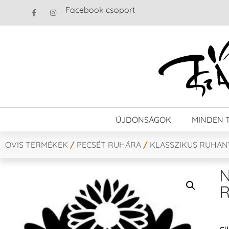
Facebook csoport
ÚJDONSÁGOK
MINDEN 
OVIS TERMÉKEK
/
PECSÉT RUHÁRA
/
KLASSZIKUS RUHA
N
R