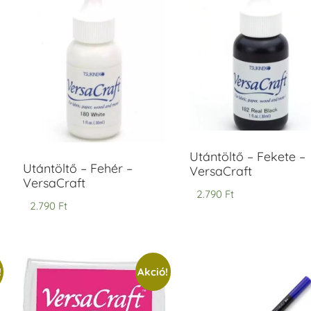
ersaCraft
VersaCraft
intapárna
Tintapárna
-
- Vízkék
idegszürke
+790 Ft
-
ersaCraft
+1.380 Ft
Utántöltő – Fekete –
Utántöltő – Fehér –
VersaCraft
VersaCraft
2.790
Ft
2.790
Ft
!
Akció!