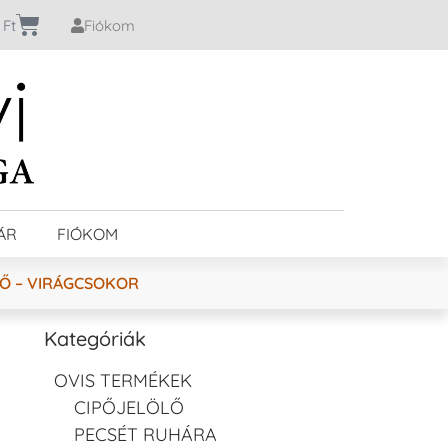
0
Ft
Fiókom
ÁR
FIÓKOM
ZŐ – VIRÁGCSOKOR
Kategóriák
R
OVIS TERMÉKEK
CIPŐJELÖLŐ
PECSÉT RUHÁRA