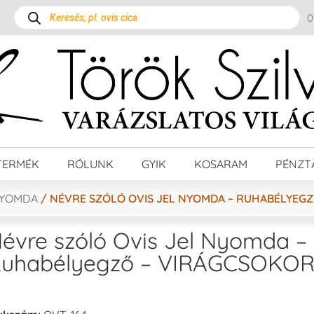
TERMÉK
RÓLUNK
GYIK
KOSARAM
PÉNZT
NYOMDA
/ NÉVRE SZÓLÓ OVIS JEL NYOMDA – RUHABÉLYEG
évre szóló Ovis Jel Nyomda –
uhabélyegző – VIRÁGCSOKO