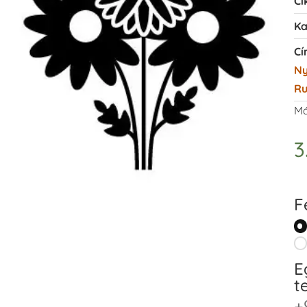
Ci
Ka
Cí
N
R
Má
3
F
E
t
+