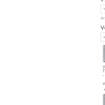
Az
V
V
T
-
V