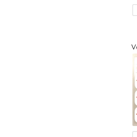
V
T
-
L
V
T
V
T
m