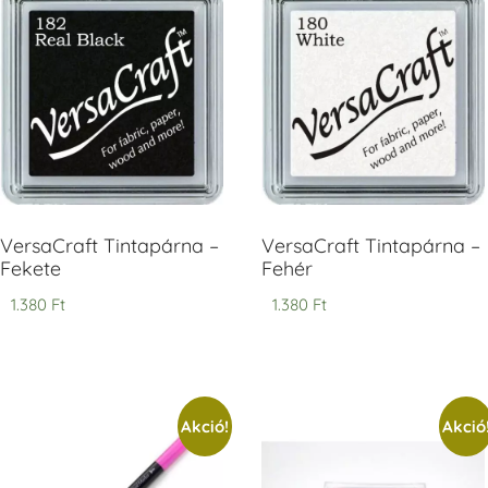
V
T
H
V
VersaCraft Tintapárna –
VersaCraft Tintapárna –
Fekete
Fehér
1.380
Ft
1.380
Ft
Akció!
Akció