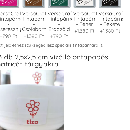
ersaCraft
VersaCraft
VersaCraft
VersaCraft
VersaCraft
intapárna
Tintapárna
Tintapárna
Tintapárna
Tintapárna
-
-
-
- Fehér
- Fekete
seresznyeszín
Csokibarna
Erdőzöld
+1.380 Ft
+1.380 Ft
+790 Ft
+1.380 Ft
+790 Ft
tiljelöléshez szükséged lesz speciális tintapárnára is.
3 db 2,5×2,5 cm vízálló öntapadós
atricát tárgyakra
ersaCraft
VersaCraft
VersaCraft
VersaCraft
VersaCraft
intapárna
Tintapárna
Tintapárna
Tintapárna
Tintapárna
-
-
-
-
-
enyőzöld
Gránátalma
Homokbarna
Kiwizöld
Narancssárg
+1.380 Ft
+790 Ft
+1.380 Ft
+1.380 Ft
+1.380 Ft
ersaCraft
VersaCraft
VersaCraft
VersaCraft
VersaCraft