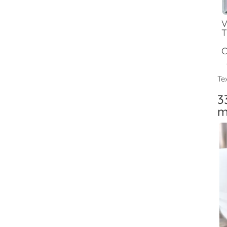
V
T
C
Tex
3
m
V
T
F
V