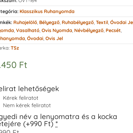
kkszám:
OVT-164
tegória:
Klasszikus Ruhanyomda
mkék:
Ruhajelölő
,
Bélyegző
,
Ruhabélyegző
,
Textil
,
Óvodai Je
yomda
,
Vasalható
,
Ovis Nyomda
,
Névbélyegző
,
Pecsét
,
uhanyomda
,
Óvodai
,
Ovis Jel
rka:
TSz
.450
Ft
elirat lehetőségek
Kérek feliratot
Nem kérek feliratot
gyedi név a lenyomatra és a kocka
etejére (+990 Ft)
*
990 Ft