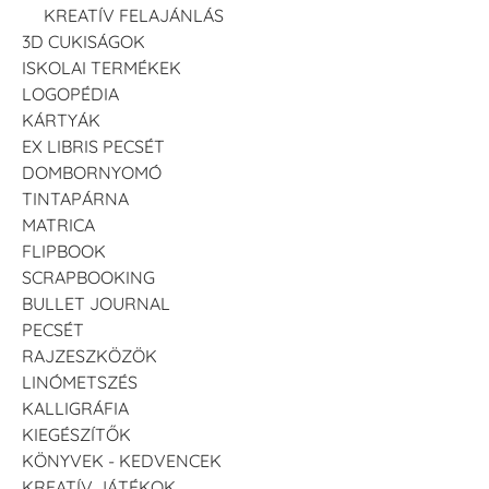
KREATÍV FELAJÁNLÁS
3D CUKISÁGOK
ISKOLAI TERMÉKEK
LOGOPÉDIA
KÁRTYÁK
EX LIBRIS PECSÉT
DOMBORNYOMÓ
TINTAPÁRNA
MATRICA
FLIPBOOK
SCRAPBOOKING
BULLET JOURNAL
PECSÉT
RAJZESZKÖZÖK
LINÓMETSZÉS
KALLIGRÁFIA
KIEGÉSZÍTŐK
KÖNYVEK - KEDVENCEK
KREATÍV JÁTÉKOK