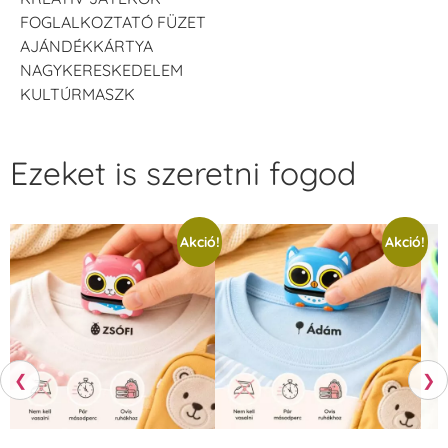
FOGLALKOZTATÓ FÜZET
AJÁNDÉKKÁRTYA
NAGYKERESKEDELEM
KULTÚRMASZK
Ezeket is szeretni fogod
Akció!
Akció!
❮
❯