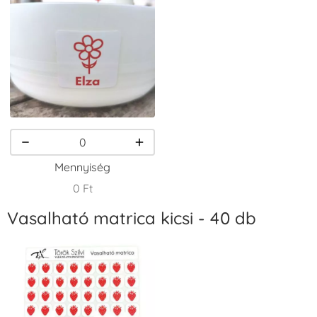
VersaCraft
VersaCraft
VersaCraft
Tintapárna -
Tintapárna -
Tintapárna -
Csokibarna
Erdőzöld
Fehér
+1.380 Ft
+790 Ft
+1.380 Ft
Mennyiség
0 Ft
Vasalható matrica kicsi - 40 db
VersaCraft
VersaCraft
VersaCraft
Tintapárna -
Tintapárna -
Tintapárna -
Fekete
Fenyőzöld
Gránátalma
+1.380 Ft
+1.380 Ft
+790 Ft