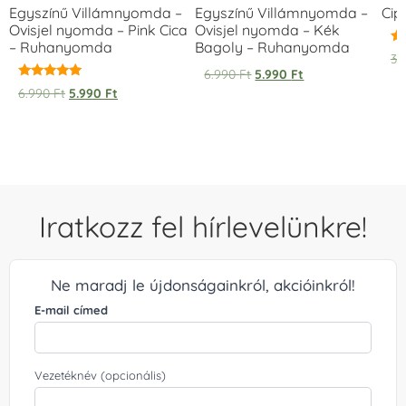
Egyszínű Villámnyomda –
Egyszínű Villámnyomda –
Cip
Ovisjel nyomda – Pink Cica
Ovisjel nyomda – Kék
– Ruhanyomda
Bagoly – Ruhanyomda
Ér
3.
5.
6.990
Ft
5.990
Ft
/ 
Értékelés:
6.990
Ft
5.990
Ft
5.00
/ 5
Iratkozz fel hírlevelünkre!
Ne maradj le újdonságainkról, akcióinkról!
E-mail címed
Vezetéknév (opcionális)