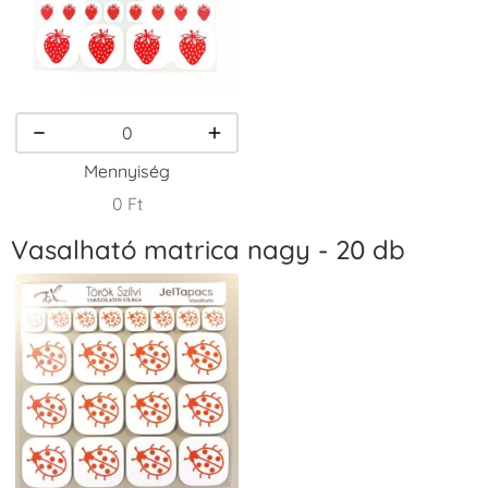
VersaCraft
VersaCraft
VersaCraft
Tintapárna -
Tintapárna -
Tintapárna -
Homokbarna
Kiwizöld
Narancssárga
+1.380 Ft
+1.380 Ft
+1.380 Ft
Mennyiség
0 Ft
Vasalható matrica nagy - 20 db
VersaCraft
VersaCraft
VersaCraft
Tintapárna -
Tintapárna -
Tintapárna -
Orgonalila
Pipacspiros
Rózsaszín
+1.380 Ft
+1.380 Ft
+790 Ft