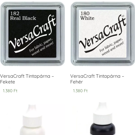
Tsukineko -
Tsukineko -
Tsukineko -
VersaCraft
VersaCraft
VersaCraft
Tintapárna -
Tintapárna -
Tintapárna -
Cherry Red -
Clover -
Cocoa -
Cseresznye
Lóherezöld
kakaóbarna
piros
+1.380 Ft
+1.380 Ft
+1.380 Ft
VersaCraft Tintapárna –
VersaCraft Tintapárna –
Fekete
Fehér
1.380
Ft
1.380
Ft
Tsukineko -
Tsukineko -
Tsukineko -
VersaCraft
VersaCraft
VersaCraft
Tintapárna -
Tintapárna -
Tintapárna -
Denim -
Espresso
Moss -
farmerkék
Mohazöld
+1.380 Ft
+1.380 Ft
+1.380 Ft