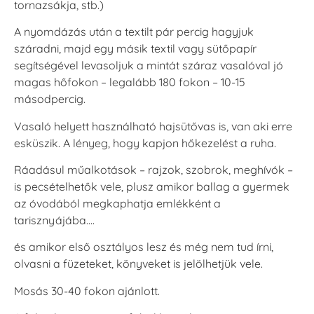
tornazsákja, stb.)
A nyomdázás után a textilt pár percig hagyjuk
száradni, majd egy másik textil vagy sütőpapír
segítségével levasoljuk a mintát száraz vasalóval jó
magas hőfokon – legalább 180 fokon – 10-15
másodpercig.
Vasaló helyett használható hajsütővas is, van aki erre
esküszik. A lényeg, hogy kapjon hőkezelést a ruha.
Ráadásul műalkotások – rajzok, szobrok, meghívók –
is pecsételhetők vele, plusz amikor ballag a gyermek
az óvodából megkaphatja emlékként a
tarisznyájába….
és amikor első osztályos lesz és még nem tud írni,
olvasni a füzeteket, könyveket is jelölhetjük vele.
Mosás 30-40 fokon ajánlott.