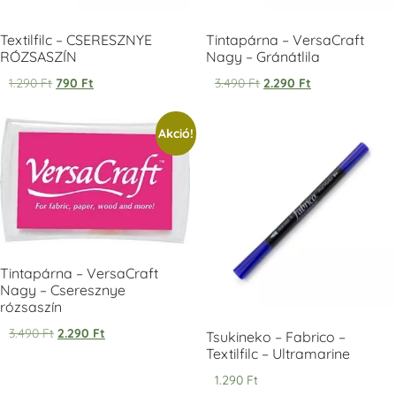
Textilfilc – CSERESZNYE
Tintapárna – VersaCraft
RÓZSASZÍN
Nagy – Gránátlila
1.290
Ft
790
Ft
3.490
Ft
2.290
Ft
Tsukineko -
Tsukineko -
Tsukineko -
Akció!
VersaCraft
VersaCraft
VersaCraft
Tintapárna -
Tintapárna -
Tintapárna -
Starry Night -
Stone -
Wasabi
csillagos éjkék
kőszürke
+1.380 Ft
+1.380 Ft
+1.380 Ft
Tintapárna – VersaCraft
Nagy – Cseresznye
rózsaszín
3.490
Ft
2.290
Ft
VersaCraft
VersaCraft
VersaCraft
Tsukineko – Fabrico –
Tintapárna -
Tintapárna -
Tintapárna -
Textilfilc – Ultramarine
Éjkék
Ködszürke
Középkék
1.290
Ft
+1.380 Ft
+1.380 Ft
+790 Ft