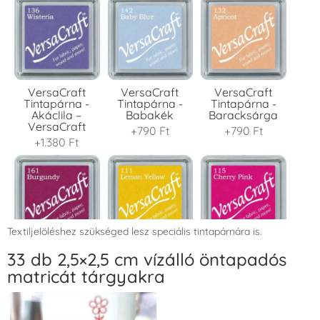
VersaCraft
VersaCraft
VersaCraft
Tintapárna -
Tintapárna -
Tintapárna -
Akáclila –
Babakék
Baracksárga
VersaCraft
+790 Ft
+790 Ft
+1.380 Ft
Textiljelöléshez szükséged lesz speciális tintapárnára is.
VersaCraft
VersaCraft
VersaCraft
33 db 2,5×2,5 cm vízálló öntapadós
Tintapárna -
Tintapárna -
Tintapárna -
matricát tárgyakra
Bordó
Citromsárga
Cseresznyeszín
+1.380 Ft
+1.380 Ft
+790 Ft