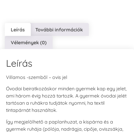
Leírás
További információk
VersaCraft
VersaCraft
VersaCraft
Vélemények (0)
Tintapárna - Lila
Tintapárna -
Tintapárna -
Mentazöld
Rágógumi
+790 Ft
rózsaszín
+1.380 Ft
Leírás
+790 Ft
Villamos -szemből – ovis jel
Óvodai beiratkozáskor minden gyermek kap egy jelet,
ami három évig hozzá tartozik. A gyermek óvodai jelét
tartósan a ruhákra tudjátok nyomni, ha textil
VersaCraft
VersaCraft
tintapárnát használtok.
Tintapárna -
Tintapárna -
Hidegszürke -
Vízkék
Így megjelölhető a paplanhuzat, a kispárna és a
VersaCraft
+790 Ft
gyermek ruhája (pólója, nadrágja, cipője, oviszsákja,
+1.380 Ft