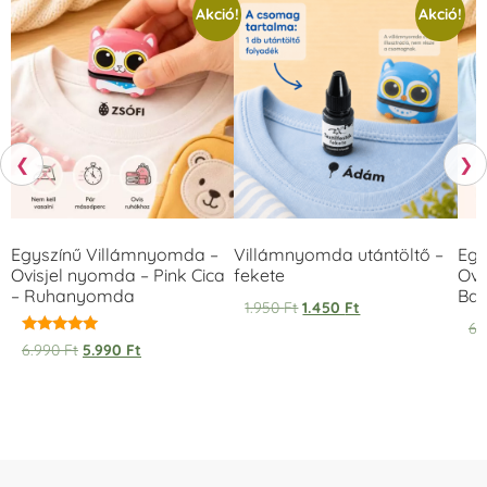
Akció!
Akció!
❮
❯
Egyszínű Villámnyomda –
Villámnyomda utántöltő –
Egy
Ovisjel nyomda – Pink Cica
fekete
Ovi
– Ruhanyomda
Bag
1.950
Ft
1.450
Ft
6.
Értékelés:
6.990
Ft
5.990
Ft
5.00
/ 5