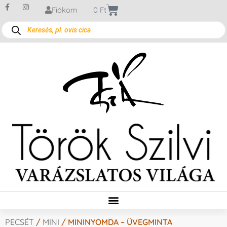
Fiókom
0
Ft
PECSÉT
/
MINI
/ MININYOMDA – ÜVEGMINTA