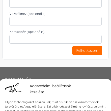
Vezetéknév (opcionális)
Keresztnév (opcionális)
Feliratkozom
INFORMÁCIÓK
Adatvédelmi beállítások
Általános szerződési feltételek
kezelése
Adatkezelési tájékoztató
Impresszum
Olyan technológiákat használunk, mint a sütik, az eszközinformációk
tárolására és/vagy elérésére. Ezt a böngészési élmény javítása, valamint
személyre szabott és nem személyre szabott hirdetések megjelenítése