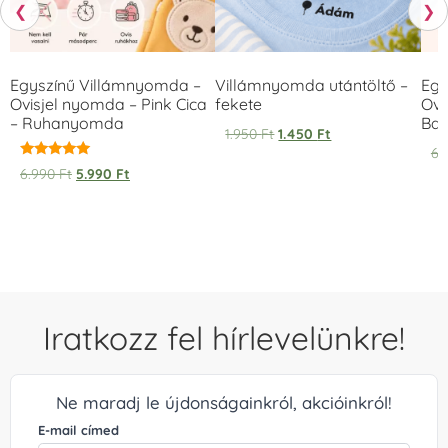
❮
❯
Egyszínű Villámnyomda –
Villámnyomda utántöltő –
Egy
Ovisjel nyomda – Pink Cica
fekete
Ovi
– Ruhanyomda
Bag
1.950
Ft
1.450
Ft
6.
Értékelés:
6.990
Ft
5.990
Ft
5.00
/ 5
Iratkozz fel hírlevelünkre!
Ne maradj le újdonságainkról, akcióinkról!
E-mail címed