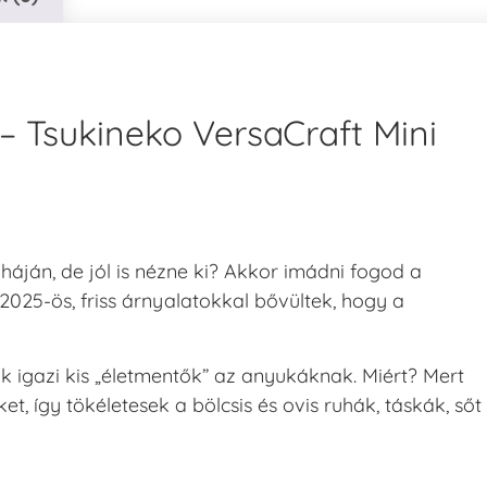
– Tsukineko VersaCraft Mini
háján, de jól is nézne ki? Akkor imádni fogod a
2025-ös, friss árnyalatokkal bővültek, hogy a
 igazi kis „életmentők” az anyukáknak. Miért? Mert
őket, így tökéletesek a bölcsis és ovis ruhák, táskák, sőt