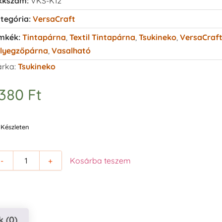
kkszám:
VKS-K12
tegória:
VersaCraft
mkék:
Tintapárna
,
Textil Tintapárna
,
Tsukineko
,
VersaCraf
lyegzőpárna
,
Vasalható
rka:
Tsukineko
.380
Ft
Készleten
-
+
Kosárba teszem
 (0)