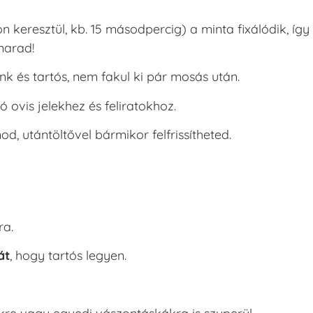
 keresztül, kb. 15 másodpercig) a minta fixálódik, így
marad!
nk és tartós, nem fakul ki pár mosás után.
 ovis jelekhez és feliratokhoz.
d, utántöltővel bármikor felfrissítheted.
?
ra.
át
, hogy tartós legyen.