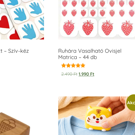
t – Szív-kéz
Ruhára Vasalható Ovisjel
Matrica – 44 db
Értékelés:
2.490
Ft
1.990
Ft
5.00
/ 5
Akc