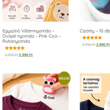
Egyszínű Villámnyomda –
Cipötty – 10 db
Ovisjel nyomda – Pink Cica –
Ruhanyomda
Értékelés:
3.990
Ft
2.990
Ft
5.00
/ 5
Értékelés:
6.990
Ft
5.990
Ft
5.00
/ 5
Akció!