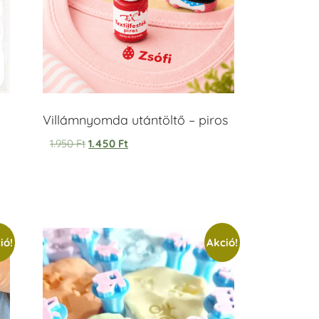
Villámnyomda utántöltő – piros
1.950
Ft
1.450
Ft
ió!
Akció!