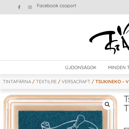
Facebook csoport
ÚJDONSÁGOK
MINDEN 
TINTAPÁRNA
/
TEXTILRE
/
VERSACRAFT
/ TSUKINEKO – 
T
T