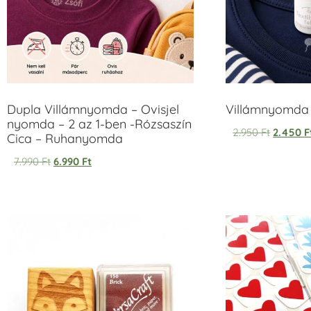
Dupla Villámnyomda – Ovisjel
Villámnyomda u
nyomda – 2 az 1-ben -Rózsaszín
2.950
Ft
2.450
F
Cica – Ruhanyomda
7.990
Ft
6.990
Ft