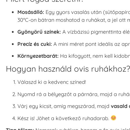
Mosásálló:
Egy gyors vasalás után (sütőpapíron
30°C-on bátran moshatod a ruhákat, a jel ott 
Gyönyörű színek:
A vízbázisú pigmenttinta élé
Precíz és cuki:
A mini méret pont ideális az apró
Környezetbarát:
Ha kifogyott, nem kell kidobno
Hogyan használd ovis ruhákhoz
Válaszd ki a kedvenc színed!
Nyomd rá a bélyegzőt a párnára, majd a ruhá
Várj egy kicsit, amíg megszárad, majd
vasald 
Kész is! Jöhet a következő ruhadarab.