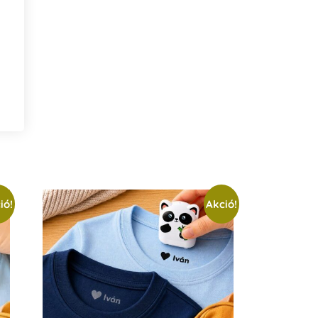
ió!
Akció!