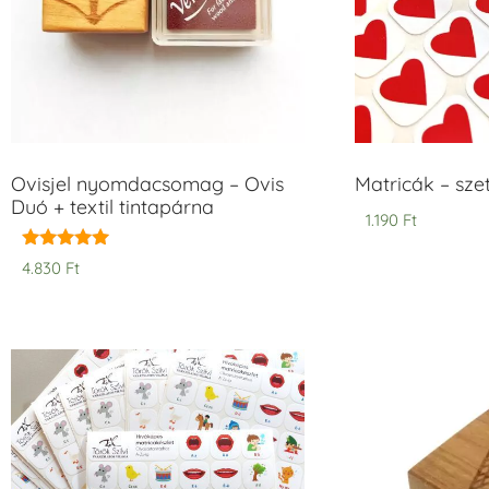
Ovisjel nyomdacsomag – Ovis
Matricák – szet
Duó + textil tintapárna
1.190
Ft
Értékelés:
4.830
Ft
5.00
/ 5