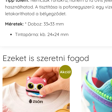
Tipp tőlem:
Nemcsak ruhákra, hanem a fa ovis jele
használhatod. A tisztítása is pofonegyszerű: egy vize
letakaríthatod a bélyegződet.
Méretek:
* Doboz: 33×33 mm
Tintapárna: kb. 24×24 mm
Ezeket is szeretni fogod
Akció!