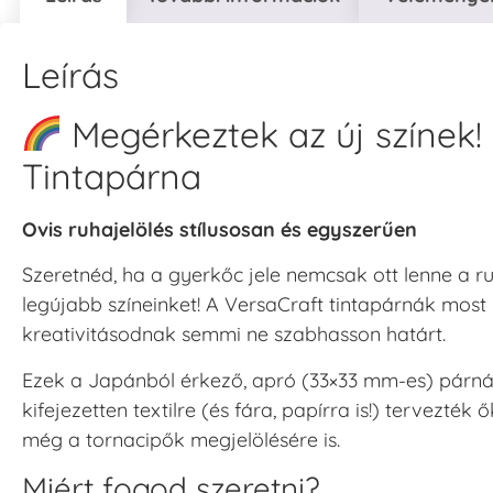
Leírás
Megérkeztek az új színek! 
Tintapárna
Ovis ruhajelölés stílusosan és egyszerűen
Szeretnéd, ha a gyerkőc jele nemcsak ott lenne a ru
legújabb színeinket! A VersaCraft tintapárnák most 
kreativitásodnak semmi ne szabhasson határt.
Ezek a Japánból érkező, apró (33×33 mm-es) párnák
kifejezetten textilre (és fára, papírra is!) tervezték 
még a tornacipők megjelölésére is.
Miért fogod szeretni?