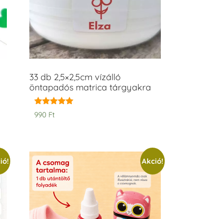
33 db 2,5×2,5cm vízálló
öntapadós matrica tárgyakra
Értékelés:
990
Ft
5.00
/ 5
ió!
Akció!