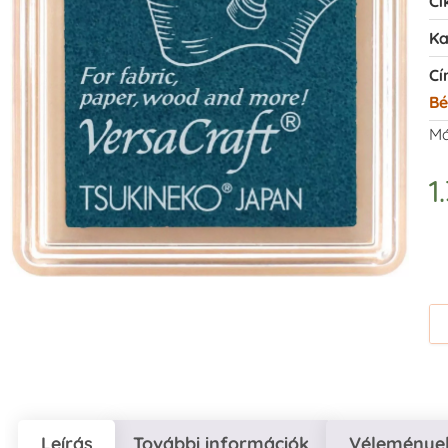
Ci
Ka
Cí
Bé
Má
1
Leírás
További információk
Vélemények