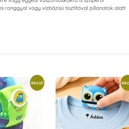
kre vagy egyedi vászontáskákra is szuperül
s ronggyal vagy vízbázisú tisztítóval pillanatok alatt
Akció!
Akc