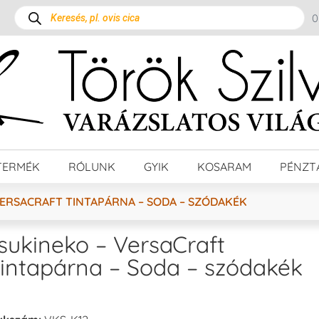
TERMÉK
RÓLUNK
GYIK
KOSARAM
PÉNZT
VERSACRAFT TINTAPÁRNA – SODA – SZÓDAKÉK
sukineko – VersaCraft
intapárna – Soda – szódakék