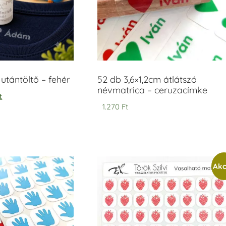
tántöltő – fehér
52 db 3,6×1,2cm átlátszó
névmatrica – ceruzacímke
t
1.270
Ft
Akc