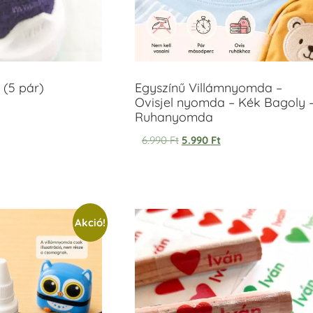
 (5 pár)
Egyszínű Villámnyomda –
Ovisjel nyomda – Kék Bagoly 
Ruhanyomda
6.990
Ft
5.990
Ft
Akció!