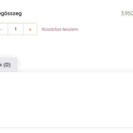
égösszeg
3.950
-
+
Kosárba teszem
 (0)