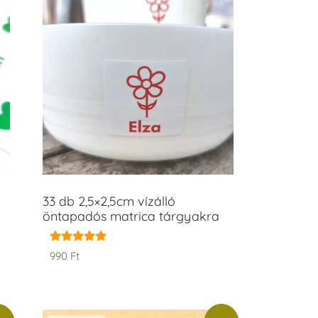
33 db 2,5×2,5cm vízálló
öntapadós matrica tárgyakra
Értékelés:
990
Ft
5.00
/ 5