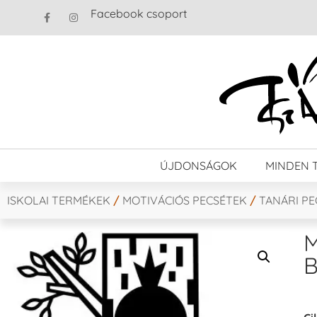
Facebook csoport
ÚJDONSÁGOK
MINDEN 
ISKOLAI TERMÉKEK
/
MOTIVÁCIÓS PECSÉTEK
/
TANÁRI P
M
B