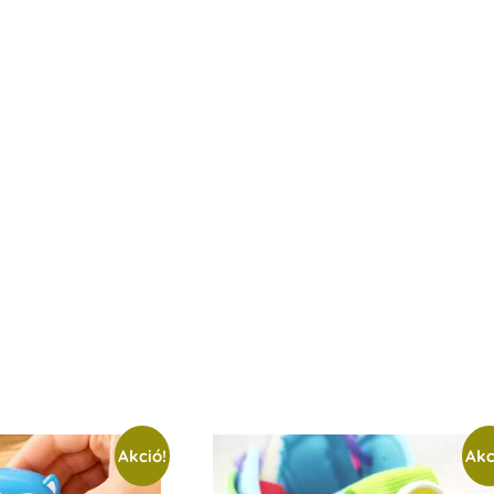
Akció!
Akc