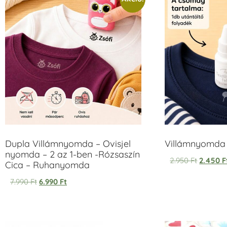
Dupla Villámnyomda – Ovisjel
Villámnyomda u
nyomda – 2 az 1-ben -Rózsaszín
2.950
Ft
2.450
F
Cica – Ruhanyomda
7.990
Ft
6.990
Ft