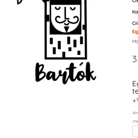
Ci
Ka
Cí
Eg
Má
3
E
t
+
Ame
me