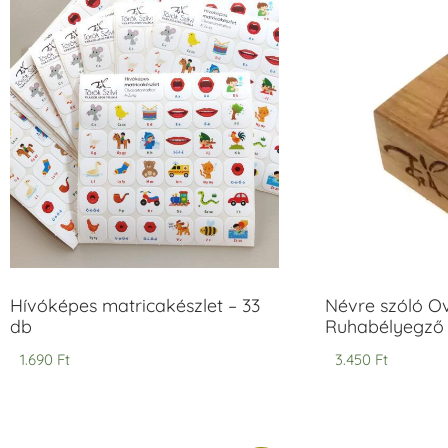
Hívóképes matricakészlet – 33
Névre szóló O
db
Ruhabélyegző 
1.690
Ft
3.450
Ft