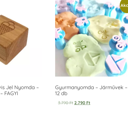
Akc
vis Jel Nyomda –
Gyurmanyomda – Járművek –
– FAGYI
12 db
3.790
Ft
2.790
Ft