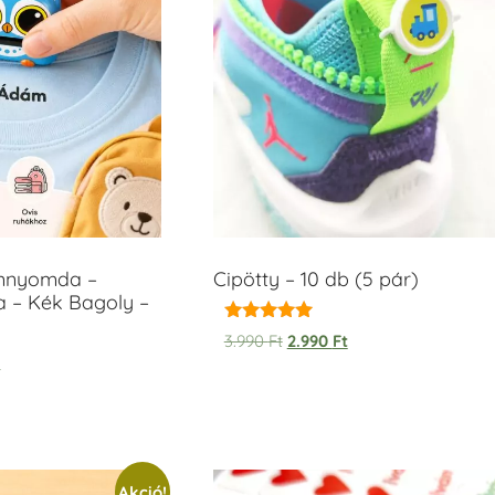
ámnyomda –
Cipötty – 10 db (5 pár)
a – Kék Bagoly –
Értékelés:
3.990
Ft
2.990
Ft
5.00
t
/ 5
Akció!