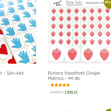
Akc
t – Szív-kéz
Ruhára Vasalható Ovisjel
Matrica – 44 db
Értékelés:
2.490
Ft
1.990
Ft
5.00
/ 5