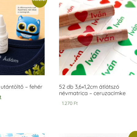
tántöltő – fehér
52 db 3,6×1,2cm átlátszó
névmatrica – ceruzacímke
t
1.270
Ft