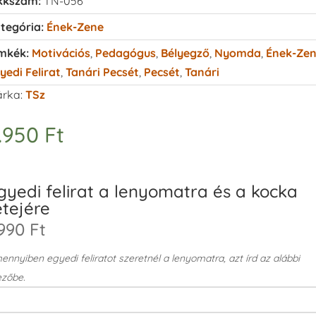
kkszám:
TN-056
tegória:
Ének-Zene
mkék:
Motivációs
,
Pedagógus
,
Bélyegző
,
Nyomda
,
Ének-Ze
yedi Felirat
,
Tanári Pecsét
,
Pecsét
,
Tanári
rka:
TSz
.950
Ft
gyedi felirat a lenyomatra és a kocka
etejére
990 Ft
nnyiben egyedi feliratot szeretnél a lenyomatra, azt írd az alábbi
zőbe.