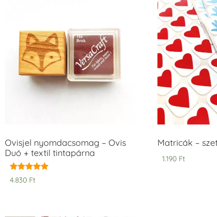
Ovisjel nyomdacsomag – Ovis
Matricák – szet
Duó + textil tintapárna
1.190
Ft
Értékelés:
4.830
Ft
5.00
/ 5