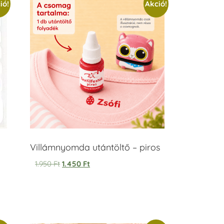
ió!
Akció!
Villámnyomda utántöltő – piros
1.950
Ft
1.450
Ft