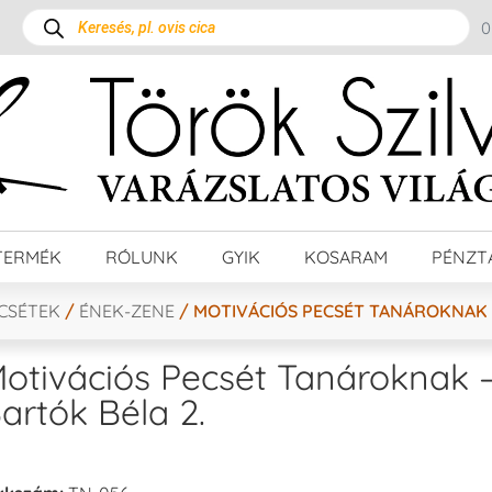
TERMÉK
RÓLUNK
GYIK
KOSARAM
PÉNZT
ECSÉTEK
/
ÉNEK-ZENE
/ MOTIVÁCIÓS PECSÉT TANÁROKNAK –
otivációs Pecsét Tanároknak 
artók Béla 2.