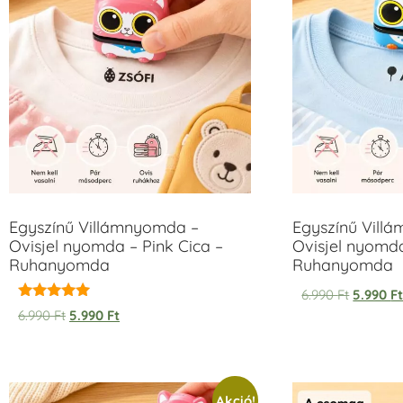
Egyszínű Villámnyomda –
Egyszínű Vill
Ovisjel nyomda – Pink Cica –
Ovisjel nyomd
Ruhanyomda
Ruhanyomda
6.990
Ft
5.990
F
Értékelés:
6.990
Ft
5.990
Ft
5.00
/ 5
Akció!