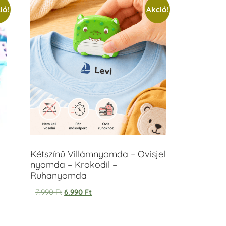
ió!
Akció!
Kétszínű Villámnyomda – Ovisjel
nyomda – Krokodil –
Ruhanyomda
7.990
Ft
6.990
Ft