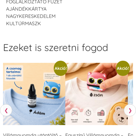
FOGLALKOZTATÓ FÜZET
AJÁNDÉKKÁRTYA
NAGYKERESKEDELEM
KULTÚRMASZK
Ezeket is szeretni fogod
Akció!
Akció!
❮
❯
Villámnyomda utántöltő –
Egyszínű Villámnyomda –
Egy