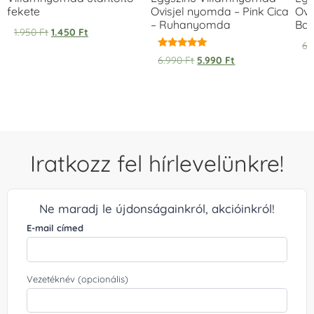
fekete
Ovisjel nyomda – Pink Cica
Ovi
– Ruhanyomda
Bag
1.950
Ft
1.450
Ft
6.
Értékelés:
6.990
Ft
5.990
Ft
5.00
/ 5
Iratkozz fel hírlevelünkre!
Ne maradj le újdonságainkról, akcióinkról!
E-mail címed
Vezetéknév (opcionális)