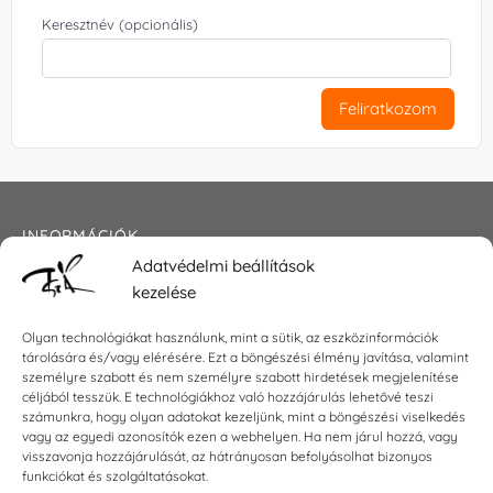
Keresztnév (opcionális)
Feliratkozom
INFORMÁCIÓK
Adatvédelmi beállítások
Általános szerződési feltételek
kezelése
Adatkezelési tájékoztató
Impresszum
Olyan technológiákat használunk, mint a sütik, az eszközinformációk
tárolására és/vagy elérésére. Ezt a böngészési élmény javítása, valamint
személyre szabott és nem személyre szabott hirdetések megjelenítése
céljából tesszük. E technológiákhoz való hozzájárulás lehetővé teszi
KAPCSOLAT
számunkra, hogy olyan adatokat kezeljünk, mint a böngészési viselkedés
vagy az egyedi azonosítók ezen a webhelyen. Ha nem járul hozzá, vagy
visszavonja hozzájárulását, az hátrányosan befolyásolhat bizonyos
E-mail:
shop@torokszilvi.com
funkciókat és szolgáltatásokat.
Telefon: +36 30 6767872