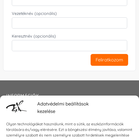
Vezetéknév (opcionális)
Keresztnév (opcionális)
Feliratkozom
INFORMÁCIÓK
Adatvédelmi beállítások
Általános szerződési feltételek
kezelése
Adatkezelési tájékoztató
Impresszum
Olyan technológiákat használunk, mint a sütik, az eszközinformációk
tárolására és/vagy elérésére. Ezt a böngészési élmény javítása, valamint
személyre szabott és nem személyre szabott hirdetések megjelenítése