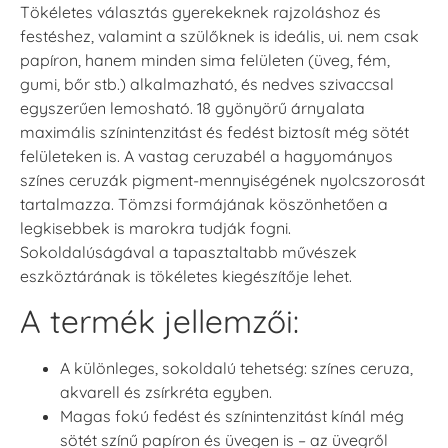
Tökéletes választás gyerekeknek rajzoláshoz és
festéshez, valamint a szülőknek is ideális, ui. nem csak
papíron, hanem minden sima felületen (üveg, fém,
gumi, bőr stb.) alkalmazható, és nedves szivaccsal
egyszerűen lemosható. 18 gyönyörű árnyalata
maximális színintenzitást és fedést biztosít még sötét
felületeken is. A vastag ceruzabél a hagyományos
színes ceruzák pigment-mennyiségének nyolcszorosát
tartalmazza. Tömzsi formájának köszönhetően a
legkisebbek is marokra tudják fogni.
Sokoldalúságával a tapasztaltabb művészek
eszköztárának is tökéletes kiegészítője lehet.
A termék jellemzői:
A különleges, sokoldalú tehetség: színes ceruza,
akvarell és zsírkréta egyben.
Magas fokú fedést és színintenzitást kínál még
sötét színű papíron és üvegen is – az üvegről