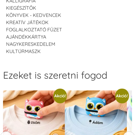
KALLIGRÁFIA
KIEGÉSZÍTŐK
KÖNYVEK - KEDVENCEK
KREATÍV JÁTÉKOK
FOGLALKOZTATÓ FÜZET
AJÁNDÉKKÁRTYA
NAGYKERESKEDELEM
KULTÚRMASZK
Ezeket is szeretni fogod
Akció!
Akció!