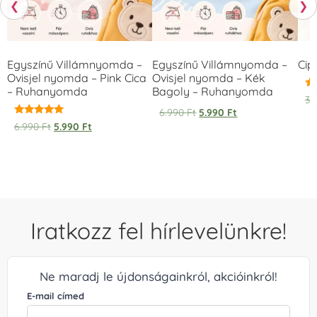
❮
❯
Egyszínű Villámnyomda –
Egyszínű Villámnyomda –
Cip
Ovisjel nyomda – Pink Cica
Ovisjel nyomda – Kék
– Ruhanyomda
Bagoly – Ruhanyomda
Ér
3.
5.
6.990
Ft
5.990
Ft
/ 
Értékelés:
6.990
Ft
5.990
Ft
5.00
/ 5
Iratkozz fel hírlevelünkre!
Ne maradj le újdonságainkról, akcióinkról!
E-mail címed