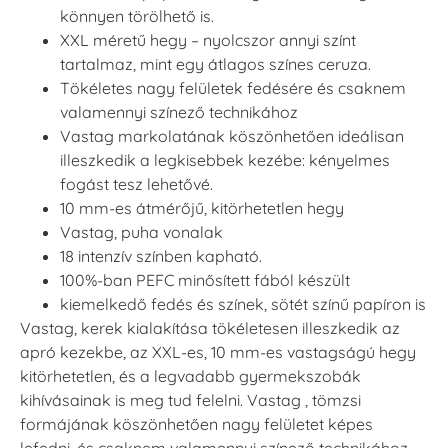
könnyen törölhető is.
XXL méretű hegy – nyolcszor annyi színt
tartalmaz, mint egy átlagos színes ceruza.
Tökéletes nagy felületek fedésére és csaknem
valamennyi színező technikához
Vastag markolatának köszönhetően ideálisan
illeszkedik a legkisebbek kezébe: kényelmes
fogást tesz lehetővé.
10 mm-es átmérőjű, kitörhetetlen hegy
Vastag, puha vonalak
18 intenzív színben kapható.
100%-ban PEFC minősített fából készült
kiemelkedő fedés és színek, sötét színű papíron is
Vastag, kerek kialakítása tökéletesen illeszkedik az
apró kezekbe, az XXL-es, 10 mm-es vastagságú hegy
kitörhetetlen, és a legvadabb gyermekszobák
kihívásainak is meg tud felelni. Vastag , tömzsi
formájának köszönhetően nagy felületet képes
lefedni, és csaknem valamennyi színező technikához