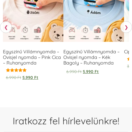
❮
❯
Egyszínű Villámnyomda –
Egyszínű Villámnyomda –
Cip
Ovisjel nyomda – Pink Cica
Ovisjel nyomda – Kék
– Ruhanyomda
Bagoly – Ruhanyomda
Ér
3.
5.
6.990
Ft
5.990
Ft
/ 
Értékelés:
6.990
Ft
5.990
Ft
5.00
/ 5
Iratkozz fel hírlevelünkre!