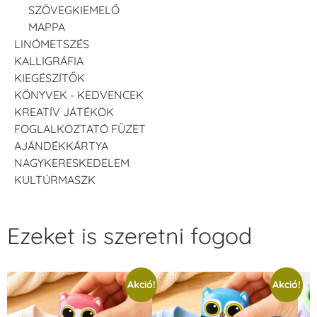
SZÖVEGKIEMELŐ
MAPPA
LINÓMETSZÉS
KALLIGRÁFIA
KIEGÉSZÍTŐK
KÖNYVEK - KEDVENCEK
KREATÍV JÁTÉKOK
FOGLALKOZTATÓ FÜZET
AJÁNDÉKKÁRTYA
NAGYKERESKEDELEM
KULTÚRMASZK
Ezeket is szeretni fogod
Akció!
Akció!