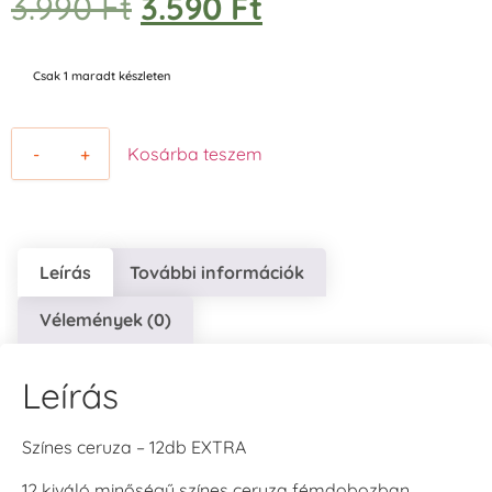
3.990
Ft
3.590
Ft
Csak 1 maradt készleten
-
+
Kosárba teszem
Leírás
További információk
Vélemények (0)
Leírás
Színes ceruza – 12db EXTRA
12 kiváló minőségű színes ceruza fémdobozban.