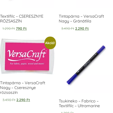
+1.380 Ft
+1.380 Ft
Textilfilc – CSERESZNYE
Tintapárna – VersaCraft
RÓZSASZÍN
Nagy – Gránátlila
1.290
Ft
790
Ft
3.490
Ft
2.290
Ft
VersaCraft
VersaCraft
VersaCraft
Akció!
Tintapárna -
Tintapárna -
Tintapárna -
Éjkék
Ködszürke
Középkék
+1.380 Ft
+1.380 Ft
+790 Ft
Tintapárna – VersaCraft
Nagy – Cseresznye
rózsaszín
VersaCraft
VersaCraft
VersaCraft
Tintapárna - Lila
Tintapárna -
Tintapárna -
3.490
Ft
2.290
Ft
Tsukineko – Fabrico –
Mentazöld
Rágógumi
+790 Ft
Textilfilc – Ultramarine
rózsaszín
+1.380 Ft
+790 Ft