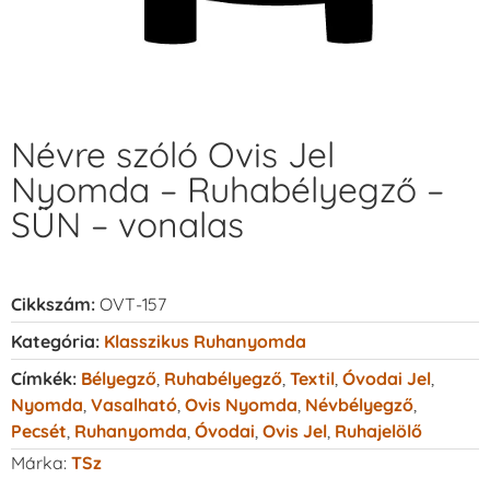
Névre szóló Ovis Jel
Nyomda – Ruhabélyegző –
SÜN – vonalas
Cikkszám:
OVT-157
Kategória:
Klasszikus Ruhanyomda
Címkék:
Bélyegző
,
Ruhabélyegző
,
Textil
,
Óvodai Jel
,
Nyomda
,
Vasalható
,
Ovis Nyomda
,
Névbélyegző
,
Pecsét
,
Ruhanyomda
,
Óvodai
,
Ovis Jel
,
Ruhajelölő
Márka:
TSz