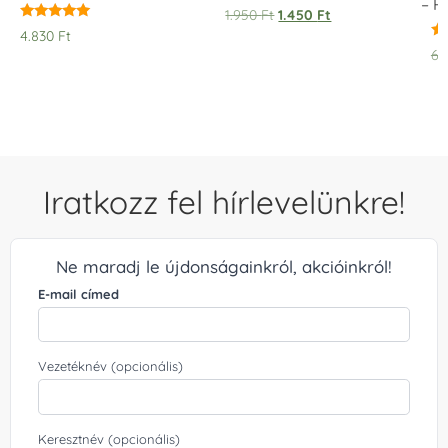
– 
1.950
Ft
1.450
Ft
Értékelés:
4.830
Ft
5.00
Ér
6.
/ 5
5.
/ 
Iratkozz fel hírlevelünkre!
Ne maradj le újdonságainkról, akcióinkról!
E-mail címed
Vezetéknév (opcionális)
Keresztnév (opcionális)