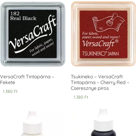
Tsukineko -
Tsukineko -
Tsukineko -
VersaCraft
VersaCraft
VersaCraft
Tintapárna -
Tintapárna -
Tintapárna -
Denim -
Espresso
Moss -
farmerkék
Mohazöld
+1.380 Ft
+1.380 Ft
+1.380 Ft
VersaCraft Tintapárna –
Tsukineko – VersaCraft
Fekete
Tintapárna – Cherry Red –
Cseresznye piros
1.380
Ft
1.380
Ft
Tsukineko -
Tsukineko -
Tsukineko -
VersaCraft
VersaCraft
VersaCraft
Tintapárna -
Tintapárna -
Tintapárna -
Muscat -
MustardYellow -
Poinsettia -
muskotályzöld
mustársárga
Mikulásvirág
+1.380 Ft
+1.380 Ft
+1.380 Ft