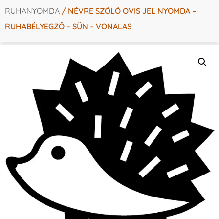
RUHANYOMDA
/ NÉVRE SZÓLÓ OVIS JEL NYOMDA –
RUHABÉLYEGZŐ – SÜN – VONALAS