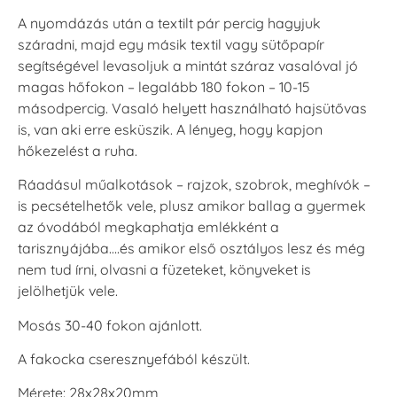
A nyomdázás után a textilt pár percig hagyjuk
száradni, majd egy másik textil vagy sütőpapír
segítségével levasoljuk a mintát száraz vasalóval jó
magas hőfokon – legalább 180 fokon – 10-15
másodpercig. Vasaló helyett használható hajsütővas
is, van aki erre esküszik. A lényeg, hogy kapjon
hőkezelést a ruha.
Ráadásul műalkotások – rajzok, szobrok, meghívók –
is pecsételhetők vele, plusz amikor ballag a gyermek
az óvodából megkaphatja emlékként a
tarisznyájába….és amikor első osztályos lesz és még
nem tud írni, olvasni a füzeteket, könyveket is
jelölhetjük vele.
Mosás 30-40 fokon ajánlott.
A fakocka cseresznyefából készült.
Mérete: 28x28x20mm