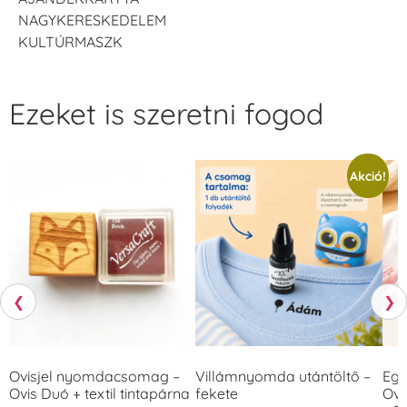
NAGYKERESKEDELEM
KULTÚRMASZK
Ezeket is szeretni fogod
Akció!
❮
❯
Ovisjel nyomdacsomag –
Villámnyomda utántöltő –
Egy
Ovis Duó + textil tintapárna
fekete
Ovi