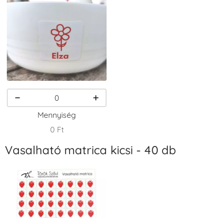
VersaCraft
VersaCraft
VersaCraft
Tintapárna -
Tintapárna -
Tintapárna -
Erdőzöld
Fekete
Fenyőzöld
+790 Ft
+1.380 Ft
+1.380 Ft
Mennyiség
0 Ft
Vasalható matrica kicsi - 40 db
VersaCraft
VersaCraft
VersaCraft
Tintapárna -
Tintapárna -
Tintapárna -
Gránátalma
Homokbarna
Kiwizöld
+790 Ft
+1.380 Ft
+1.380 Ft