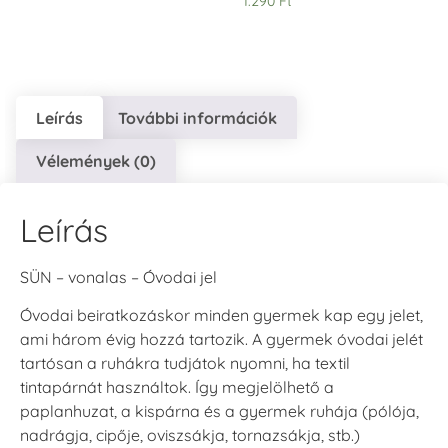
1.290
Ft
Leírás
További információk
VersaCraft
VersaCraft
Vélemények (0)
Tintapárna -
Tintapárna -
Hidegszürke -
Vízkék
VersaCraft
+790 Ft
Leírás
+1.380 Ft
SÜN – vonalas – Óvodai jel
Óvodai beiratkozáskor minden gyermek kap egy jelet,
ami három évig hozzá tartozik. A gyermek óvodai jelét
tartósan a ruhákra tudjátok nyomni, ha textil
tintapárnát használtok. Így megjelölhető a
paplanhuzat, a kispárna és a gyermek ruhája (pólója,
nadrágja, cipője, oviszsákja, tornazsákja, stb.)