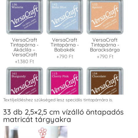
VersaCraft
VersaCraft
VersaCraft
Tintapárna -
Tintapárna -
Tintapárna -
Akáclila –
Babakék
Baracksárga
VersaCraft
+790 Ft
+790 Ft
+1.380 Ft
Textiljelöléshez szükséged lesz speciális tintapárnára is.
VersaCraft
VersaCraft
VersaCraft
33 db 2,5×2,5 cm vízálló öntapadós
Tintapárna -
Tintapárna -
Tintapárna -
matricát tárgyakra
Bordó
Cseresznyeszín
Csokibarna
+1.380 Ft
+1.380 Ft
+1.380 Ft