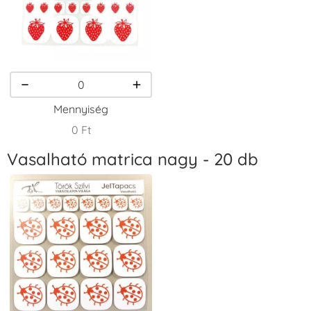
VersaCraft
VersaCraft
VersaCraft
Tintapárna -
Tintapárna -
Tintapárna -
Narancssárga
Orgonalila
Rózsaszín
+1.380 Ft
+1.380 Ft
+790 Ft
Mennyiség
0 Ft
Vasalható matrica nagy - 20 db
VersaCraft
VersaCraft
VersaCraft
Tintapárna -
Tintapárna -
Tintapárna -
Smaragdzöld
Téglavörös
Üdezöld
+790 Ft
+1.380 Ft
+790 Ft