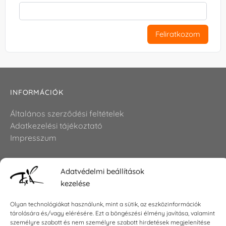
Feliratkozom
INFORMÁCIÓK
Általános szerződési feltételek
Adatkezelési tájékoztató
Impresszum
Adatvédelmi beállítások
KAPCSOLAT
kezelése
E-mail:
shop@torokszilvi.com
Olyan technológiákat használunk, mint a sütik, az eszközinformációk
Telefon: +36 30 6767872
tárolására és/vagy elérésére. Ezt a böngészési élmény javítása, valamint
személyre szabott és nem személyre szabott hirdetések megjelenítése