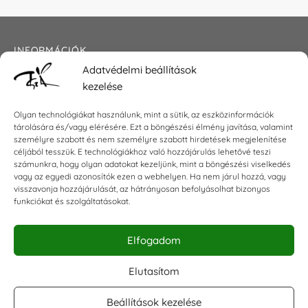
INFORMÁCIÓK
Adatvédelmi beállítások
Általános szerződési feltételek
kezelése
Adatkezelési tájékoztató
Impresszum
Olyan technológiákat használunk, mint a sütik, az eszközinformációk
tárolására és/vagy elérésére. Ezt a böngészési élmény javítása, valamint
személyre szabott és nem személyre szabott hirdetések megjelenítése
céljából tesszük. E technológiákhoz való hozzájárulás lehetővé teszi
KAPCSOLAT
számunkra, hogy olyan adatokat kezeljünk, mint a böngészési viselkedés
vagy az egyedi azonosítók ezen a webhelyen. Ha nem járul hozzá, vagy
visszavonja hozzájárulását, az hátrányosan befolyásolhat bizonyos
E-mail:
shop@torokszilvi.com
funkciókat és szolgáltatásokat.
Telefon: +36 30 6767872
Elfogadom
KÖZÖSSÉGI
Elutasítom
Beállítások kezelése