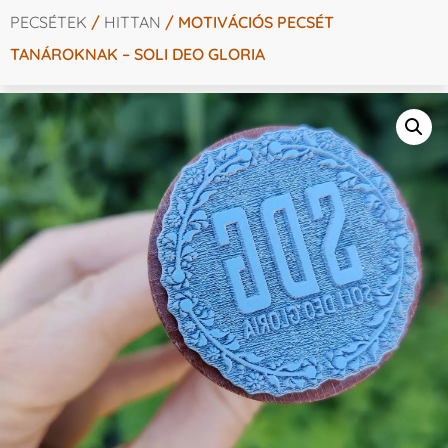
PECSÉTEK
/
HITTAN
/ MOTIVÁCIÓS PECSÉT
TANÁROKNAK – SOLI DEO GLORIA