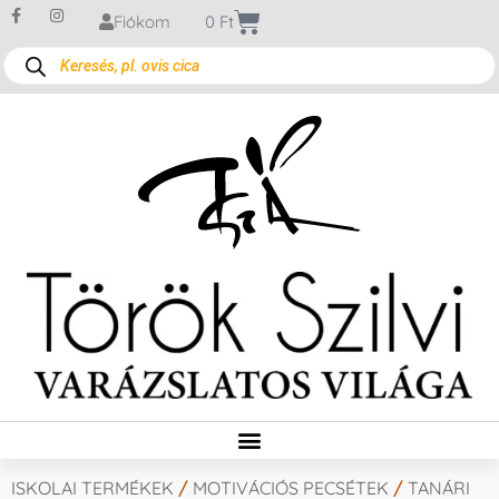
Fiókom
0
Ft
ISKOLAI TERMÉKEK
/
MOTIVÁCIÓS PECSÉTEK
/
TANÁRI