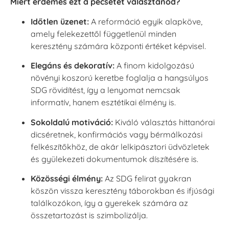
Miért érdemes ezt a pecsétet választanod?
Időtlen üzenet:
A reformáció egyik alapköve,
amely felekezettől függetlenül minden
keresztény számára központi értéket képvisel.
Elegáns és dekoratív:
A finom kidolgozású
növényi koszorú keretbe foglalja a hangsúlyos
SDG rövidítést, így a lenyomat nemcsak
informatív, hanem esztétikai élmény is.
Sokoldalú motiváció:
Kiváló választás hittanórai
dicséretnek, konfirmációs vagy bérmálkozási
felkészítőkhöz, de akár lelkipásztori üdvözletek
és gyülekezeti dokumentumok díszítésére is.
Közösségi élmény:
Az SDG felirat gyakran
köszön vissza keresztény táborokban és ifjúsági
találkozókon, így a gyerekek számára az
összetartozást is szimbolizálja.