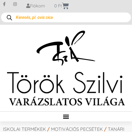
Fiókom
0
Ft
ISKOLAI TERMÉKEK
/
MOTIVÁCIÓS PECSÉTEK
/
TANÁRI