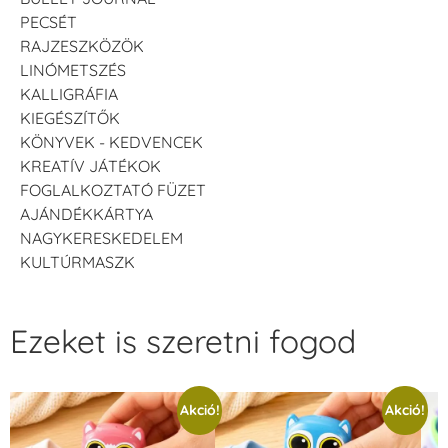
PECSÉT
RAJZESZKÖZÖK
LINÓMETSZÉS
KALLIGRÁFIA
KIEGÉSZÍTŐK
KÖNYVEK - KEDVENCEK
KREATÍV JÁTÉKOK
FOGLALKOZTATÓ FÜZET
AJÁNDÉKKÁRTYA
NAGYKERESKEDELEM
KULTÚRMASZK
Ezeket is szeretni fogod
Akció!
Akció!