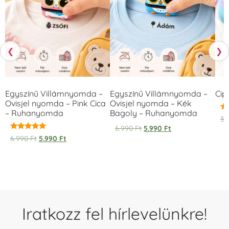
❮
❯
Egyszínű Villámnyomda –
Egyszínű Villámnyomda –
Cip
Ovisjel nyomda – Pink Cica
Ovisjel nyomda – Kék
– Ruhanyomda
Bagoly – Ruhanyomda
Ér
3.
5.
6.990
Ft
5.990
Ft
/ 
Értékelés:
6.990
Ft
5.990
Ft
5.00
/ 5
Iratkozz fel hírlevelünkre!