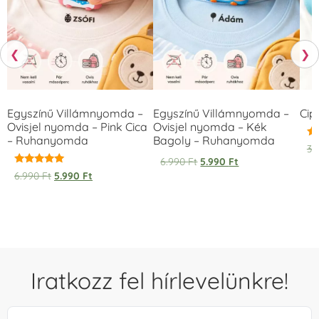
❮
❯
Egyszínű Villámnyomda –
Egyszínű Villámnyomda –
Cip
Ovisjel nyomda – Pink Cica
Ovisjel nyomda – Kék
– Ruhanyomda
Bagoly – Ruhanyomda
Ér
3.
5.
6.990
Ft
5.990
Ft
/ 
Értékelés:
6.990
Ft
5.990
Ft
5.00
/ 5
Iratkozz fel hírlevelünkre!