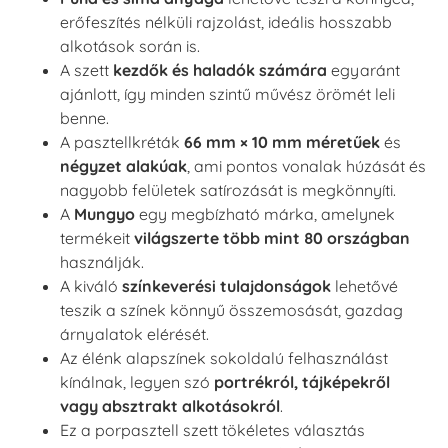
erőfeszítés nélküli rajzolást, ideális hosszabb
alkotások során is.
A szett
kezdők és haladók számára
egyaránt
ajánlott, így minden szintű művész örömét leli
benne.
A pasztellkréták
66 mm × 10 mm méretűek
és
négyzet alakúak
, ami pontos vonalak húzását és
nagyobb felületek satírozását is megkönnyíti.
A
Mungyo
egy megbízható márka, amelynek
termékeit
világszerte több mint 80 országban
használják.
A kiváló
színkeverési tulajdonságok
lehetővé
teszik a színek könnyű összemosását, gazdag
árnyalatok elérését.
Az élénk alapszínek sokoldalú felhasználást
kínálnak, legyen szó
portrékról, tájképekről
vagy absztrakt alkotásokról
.
Ez a porpasztell szett tökéletes választás