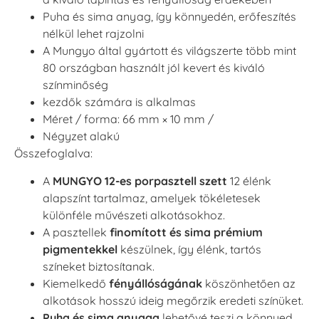
Puha és sima anyag, így könnyedén, erőfeszítés
nélkül lehet rajzolni
A Mungyo által gyártott és világszerte több mint
80 országban használt jól kevert és kiváló
színminőség
kezdők számára is alkalmas
Méret / forma: 66 mm × 10 mm /
Négyzet alakú
Összefoglalva:
A
MUNGYO 12-es porpasztell szett
12 élénk
alapszínt tartalmaz, amelyek tökéletesek
különféle művészeti alkotásokhoz.
A pasztellek
finomított és sima prémium
pigmentekkel
készülnek, így élénk, tartós
színeket biztosítanak.
Kiemelkedő
fényállóságának
köszönhetően az
alkotások hosszú ideig megőrzik eredeti színüket.
Puha és sima anyaga
lehetővé teszi a könnyed,