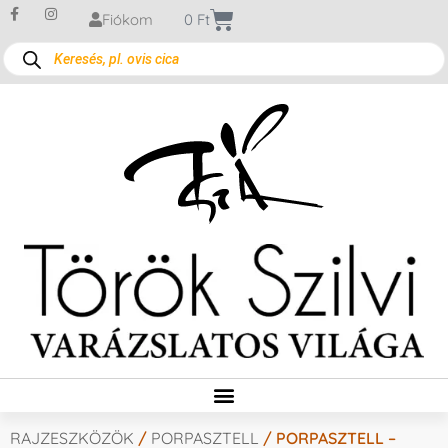
Fiókom
0
Ft
RAJZESZKÖZÖK
/
PORPASZTELL
/ PORPASZTELL –