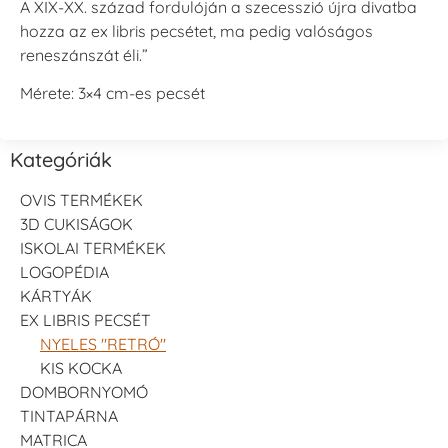
A XIX-XX. század fordulóján a szecesszió újra divatba
hozza az ex libris pecsétet, ma pedig valóságos
reneszánszát éli.”
Mérete: 3×4 cm-es pecsét
Kategóriák
OVIS TERMÉKEK
3D CUKISÁGOK
ISKOLAI TERMÉKEK
LOGOPÉDIA
KÁRTYÁK
EX LIBRIS PECSÉT
NYELES "RETRÓ"
KIS KOCKA
DOMBORNYOMÓ
TINTAPÁRNA
MATRICA