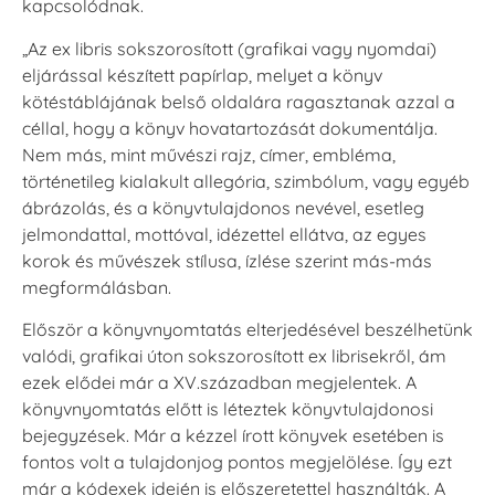
kapcsolódnak.
„Az ex libris sokszorosított (grafikai vagy nyomdai)
eljárással készített papírlap, melyet a könyv
kötéstáblájának belső oldalára ragasztanak azzal a
céllal, hogy a könyv hovatartozását dokumentálja.
Nem más, mint művészi rajz, címer, embléma,
történetileg kialakult allegória, szimbólum, vagy egyéb
ábrázolás, és a könyvtulajdonos nevével, esetleg
jelmondattal, mottóval, idézettel ellátva, az egyes
korok és művészek stílusa, ízlése szerint más-más
megformálásban.
Először a könyvnyomtatás elterjedésével beszélhetünk
valódi, grafikai úton sokszorosított ex librisekről, ám
ezek elődei már a XV.században megjelentek. A
könyvnyomtatás előtt is léteztek könyvtulajdonosi
bejegyzések. Már a kézzel írott könyvek esetében is
fontos volt a tulajdonjog pontos megjelölése. Így ezt
már a kódexek idején is előszeretettel használták. A