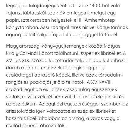
legrégibb tulajdonjegyként azt az i. e. 1400-ból való
fajansztáblácskát szokták emlegetni, melyet egy
papirusztekercsben helyeztek el III. Amhemhotep
könyvtárában. Assurbanipal híres ninivei könyvtárának
agyagtábláit is ilyenfajta tulajdonjeggyel látták el.
Magyarországi könyvgyűjtemények között Mátyás
király Corvinái között találhatunk super ex libriseket. A
XVI. és XIX. század közötti időszakból 1000 különböző
darab maradt fenn. Ezek többnyire egy-egy
családtagot ábrázoló képek, illetve azok társadalmi
rangját és pozícióját jelölő feliratok. A XVII-XVIII.
századi egyházi ex librisek viszonylag egyszerűek
voltak, mivel ezeknél nem volt fontos az elegancia és
az esztétikum. Az egyházi egyszerűséggel szemben az
arisztokrácia igen változatos és szép ex libriseket
használt. Ezek általában az ország, a város vagy a
család címerét ábrázolták.