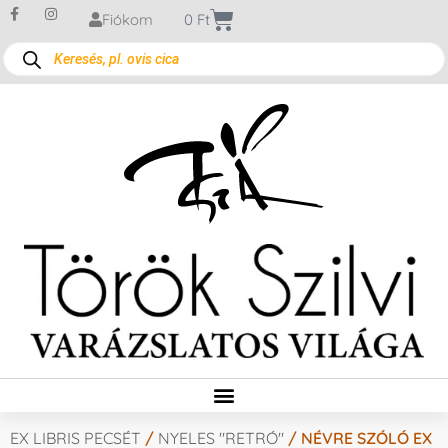
Fiókom
0
Ft
EX LIBRIS PECSÉT
/
NYELES "RETRÓ"
/ NÉVRE SZÓLÓ EX