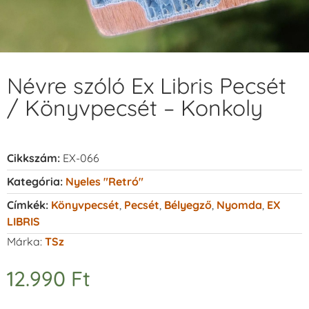
Névre szóló Ex Libris Pecsét
/ Könyvpecsét – Konkoly
Cikkszám:
EX-066
Kategória:
Nyeles "retró"
Címkék:
Könyvpecsét
,
Pecsét
,
Bélyegző
,
Nyomda
,
EX
LIBRIS
Márka:
TSz
12.990
Ft