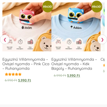
Akció!
Akció!
❮
❯
Egyszínű Villámnyomda –
Egyszínű Villámnyomda –
Cip
Ovisjel nyomda – Pink Cica
Ovisjel nyomda – Kék
– Ruhanyomda
Bagoly – Ruhanyomda
Ér
3.
5.
6.990
Ft
5.990
Ft
/ 
Értékelés:
6.990
Ft
5.990
Ft
5.00
/ 5