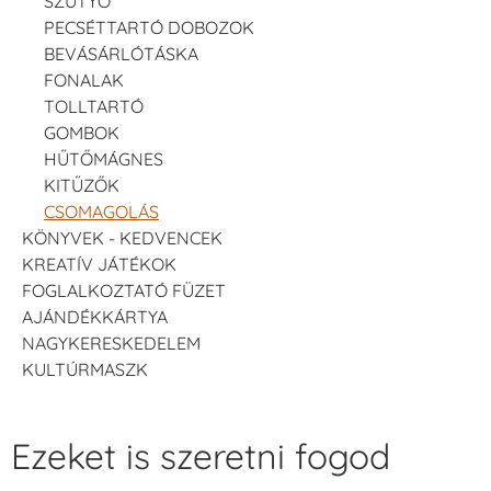
SZÜTYŐ
PECSÉTTARTÓ DOBOZOK
BEVÁSÁRLÓTÁSKA
FONALAK
TOLLTARTÓ
GOMBOK
HŰTŐMÁGNES
KITŰZŐK
CSOMAGOLÁS
KÖNYVEK - KEDVENCEK
KREATÍV JÁTÉKOK
FOGLALKOZTATÓ FÜZET
AJÁNDÉKKÁRTYA
NAGYKERESKEDELEM
KULTÚRMASZK
Ezeket is szeretni fogod