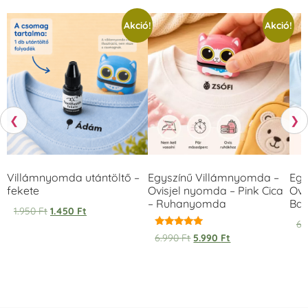
Akció!
Akció!
❮
❯
Villámnyomda utántöltő –
Egyszínű Villámnyomda –
Egy
fekete
Ovisjel nyomda – Pink Cica
Ovi
– Ruhanyomda
Bag
1.950
Ft
1.450
Ft
6.
Értékelés:
6.990
Ft
5.990
Ft
5.00
/ 5