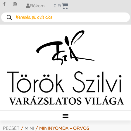
Fiókom
0
Ft
PECSÉT
/
MINI
/ MININYOMDA – ORVOS