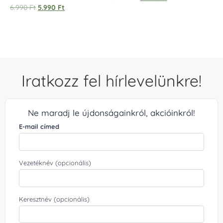
Értékelés:
6.990
Ft
5.990
Ft
5.00
/ 5
Iratkozz fel hírlevelünkre!
Ne maradj le újdonságainkról, akcióinkról!
E-mail címed
Vezetéknév (opcionális)
Keresztnév (opcionális)