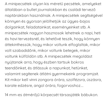
A minipecsétek olyan kis méretű pecsétek, amelyeket
általában a bullet journalokban és családi tervező
naptárakban használnak. A minipecsétek segítségével
könnyen és gyorsan jelölhetjük az ügyes-bajos
dolgainkat, feladatainkat, eseményeinket stb. A
minipecsétek nagyon hasznosak lehetnek a napi, heti
és havi tervezésnél, és lehetővé teszik, hogy könnyen
áttekinthessük, hogy mikor voltunk elfoglaltak, mikor
volt szabadidőnk, mikor voltunk betegek, mikor
voltunk külföldön stb. A minipecsétek megoldást
nyújtanak arra, hogy észben tartsuk bokros
teendőinket, és átlássuk a napunkat, hetünket,
valamint segítenek átlátni gyermekeink programjait.
Kit mikor kell vinni zongora órára, szolfézsra, úszásra,
karate edzésre, angol órára, fogorvoshoz….
14 mm-es átmérőjű körpecsét társasjáték bábukon.