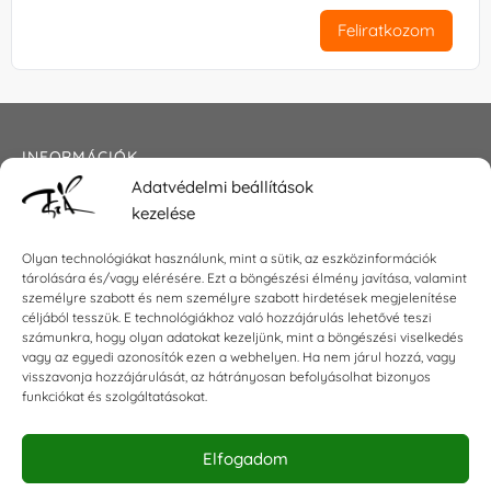
Feliratkozom
INFORMÁCIÓK
Adatvédelmi beállítások
Általános szerződési feltételek
kezelése
Adatkezelési tájékoztató
Impresszum
Olyan technológiákat használunk, mint a sütik, az eszközinformációk
tárolására és/vagy elérésére. Ezt a böngészési élmény javítása, valamint
személyre szabott és nem személyre szabott hirdetések megjelenítése
céljából tesszük. E technológiákhoz való hozzájárulás lehetővé teszi
KAPCSOLAT
számunkra, hogy olyan adatokat kezeljünk, mint a böngészési viselkedés
vagy az egyedi azonosítók ezen a webhelyen. Ha nem járul hozzá, vagy
visszavonja hozzájárulását, az hátrányosan befolyásolhat bizonyos
E-mail:
shop@torokszilvi.com
funkciókat és szolgáltatásokat.
Telefon: +36 30 6767872
Elfogadom
KÖZÖSSÉGI