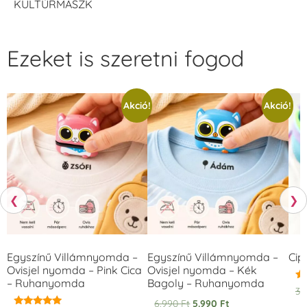
KULTÚRMASZK
Ezeket is szeretni fogod
Akció!
Akció!
❮
❯
Egyszínű Villámnyomda –
Egyszínű Villámnyomda –
Cip
Ovisjel nyomda – Pink Cica
Ovisjel nyomda – Kék
– Ruhanyomda
Bagoly – Ruhanyomda
Ér
3.
5.
6.990
Ft
5.990
Ft
/ 