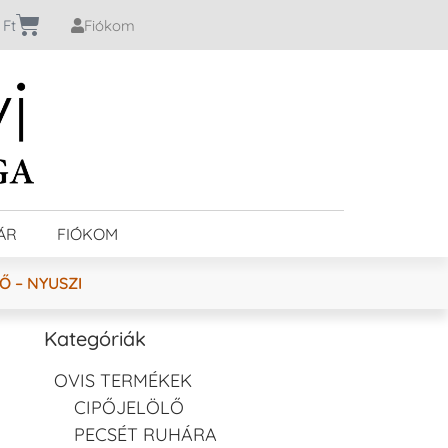
0
Ft
Fiókom
ÁR
FIÓKOM
Ő – NYUSZI
Kategóriák
OVIS TERMÉKEK
CIPŐJELÖLŐ
PECSÉT RUHÁRA