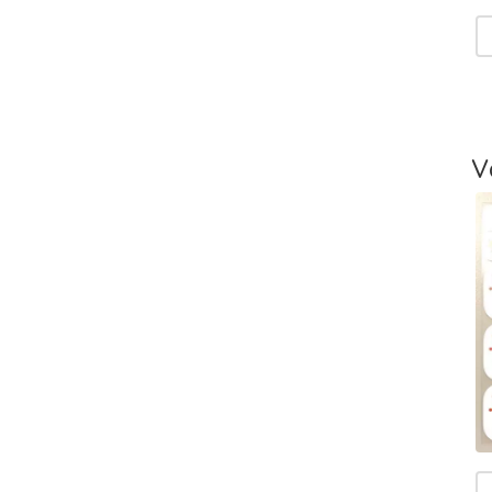
V
T
-
L
V
T
V
T
m