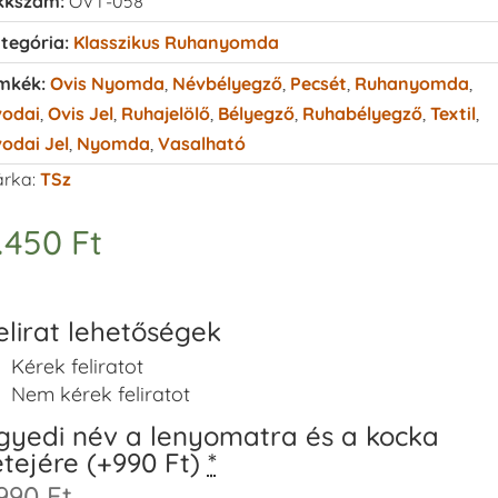
kkszám:
OVT-058
tegória:
Klasszikus Ruhanyomda
mkék:
Ovis Nyomda
,
Névbélyegző
,
Pecsét
,
Ruhanyomda
,
odai
,
Ovis Jel
,
Ruhajelölő
,
Bélyegző
,
Ruhabélyegző
,
Textil
,
odai Jel
,
Nyomda
,
Vasalható
rka:
TSz
.450
Ft
elirat lehetőségek
Kérek feliratot
Nem kérek feliratot
gyedi név a lenyomatra és a kocka
etejére (+990 Ft)
*
990 Ft