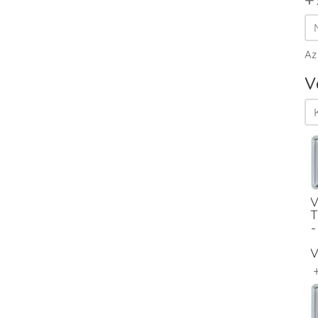
Az
V
V
T
-
V