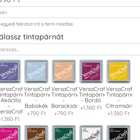
 egyedi feliratot írd a fenti mezőbe.
álassz tintapárnát
ersaCraft
VersaCraft
VersaCraft
VersaCraft
VersaCraft
intapárna
Tintapárna
Tintapárna
Tintapárna
Tintapárna
 Akáclila
-
-
- Bordó
-
–
Babakék
Baracksárga
Citromsárga
+1.380 Ft
ersaCraft
+790 Ft
+790 Ft
+1.380 Ft
+1.380 Ft