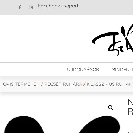
Facebook csoport
ÚJDONSÁGOK
MINDEN 
OVIS TERMÉKEK
/
PECSÉT RUHÁRA
/
KLASSZIKUS RUHA
N
R