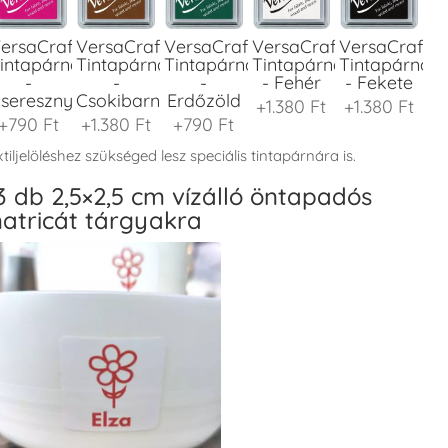
ersaCraft
VersaCraft
VersaCraft
VersaCraft
VersaCraft
intapárna
Tintapárna
Tintapárna
Tintapárna
Tintapárna
-
-
-
- Fehér
- Fekete
seresznyeszín
Csokibarna
Erdőzöld
+1.380 Ft
+1.380 Ft
+790 Ft
+1.380 Ft
+790 Ft
tiljelöléshez szükséged lesz speciális tintapárnára is.
3 db 2,5×2,5 cm vízálló öntapadós
atricát tárgyakra
ersaCraft
VersaCraft
VersaCraft
VersaCraft
VersaCraft
intapárna
Tintapárna
Tintapárna
Tintapárna
Tintapárna
-
-
-
-
-
enyőzöld
Gránátalma
Homokbarna
Kiwizöld
Narancssárg
+1.380 Ft
+790 Ft
+1.380 Ft
+1.380 Ft
+1.380 Ft
ersaCraft
VersaCraft
VersaCraft
VersaCraft
VersaCraft