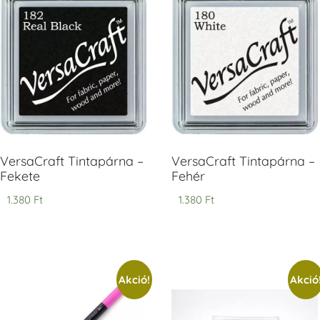
V
T
H
V
VersaCraft Tintapárna –
VersaCraft Tintapárna –
Fekete
Fehér
1.380
Ft
1.380
Ft
Akció!
Akció