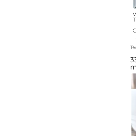
V
T
C
Tex
3
m
V
T
F
V