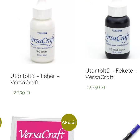
ersaCraft
VersaCraft
intapárna
Tintapárna
-
- Vízkék
idegszürke
+790 Ft
-
ersaCraft
+1.380 Ft
Utántöltő – Fekete –
Utántöltő – Fehér –
VersaCraft
VersaCraft
2.790
Ft
2.790
Ft
!
Akció!