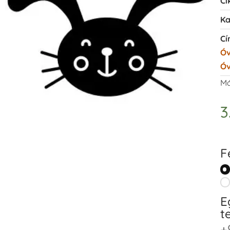
Ci
Ka
Cí
Óv
Óv
Má
3
F
E
t
+