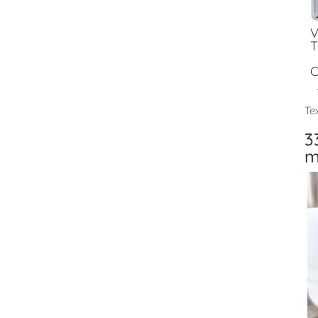
V
T
C
Tex
3
m
V
T
F
V