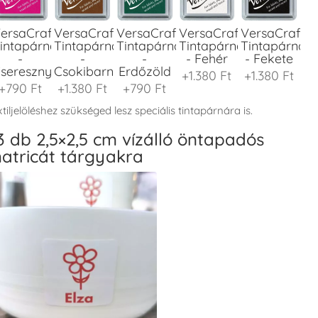
ersaCraft
VersaCraft
VersaCraft
VersaCraft
VersaCraft
intapárna
Tintapárna
Tintapárna
Tintapárna
Tintapárna
-
-
-
- Fehér
- Fekete
seresznyeszín
Csokibarna
Erdőzöld
+1.380 Ft
+1.380 Ft
+790 Ft
+1.380 Ft
+790 Ft
tiljelöléshez szükséged lesz speciális tintapárnára is.
3 db 2,5×2,5 cm vízálló öntapadós
atricát tárgyakra
ersaCraft
VersaCraft
VersaCraft
VersaCraft
VersaCraft
intapárna
Tintapárna
Tintapárna
Tintapárna
Tintapárna
-
-
-
-
-
enyőzöld
Gránátalma
Homokbarna
Kiwizöld
Narancssárg
+1.380 Ft
+790 Ft
+1.380 Ft
+1.380 Ft
+1.380 Ft
ersaCraft
VersaCraft
VersaCraft
VersaCraft
VersaCraft