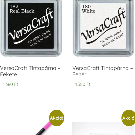
V
T
H
V
VersaCraft Tintapárna –
VersaCraft Tintapárna –
Fekete
Fehér
1.380
Ft
1.380
Ft
Akció!
Akció