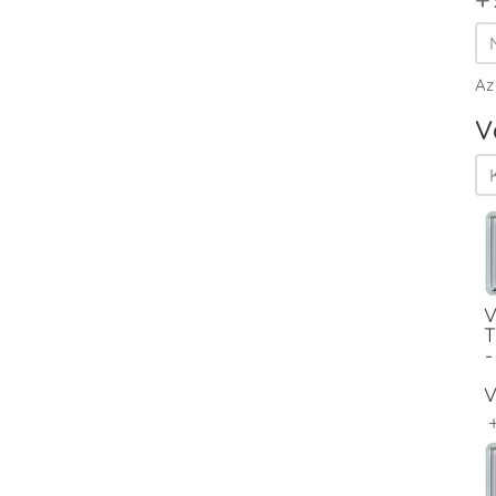
Az
V
V
T
-
V