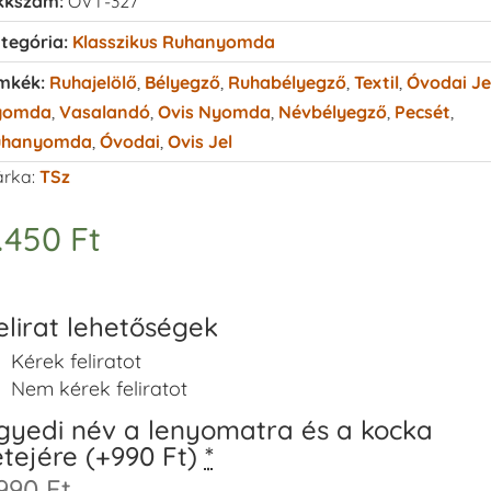
kkszám:
OVT-327
tegória:
Klasszikus Ruhanyomda
mkék:
Ruhajelölő
,
Bélyegző
,
Ruhabélyegző
,
Textil
,
Óvodai Je
yomda
,
Vasalandó
,
Ovis Nyomda
,
Névbélyegző
,
Pecsét
,
uhanyomda
,
Óvodai
,
Ovis Jel
rka:
TSz
.450
Ft
elirat lehetőségek
Kérek feliratot
Nem kérek feliratot
gyedi név a lenyomatra és a kocka
etejére (+990 Ft)
*
990 Ft