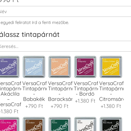
 egyedi feliratot írd a fenti mezőbe.
álassz tintapárnát
ersaCraft
VersaCraft
VersaCraft
VersaCraft
VersaCraft
intapárna
Tintapárna
Tintapárna
Tintapárna
Tintapárna
 Akáclila
-
-
- Bordó
-
–
Babakék
Baracksárga
Citromsárga
+1.380 Ft
ersaCraft
+790 Ft
+790 Ft
+1.380 Ft
+1.380 Ft