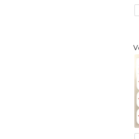
V
T
-
L
V
T
V
T
m