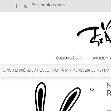
Facebook csoport
ÚJDONSÁGOK
MINDEN 
OVIS TERMÉKEK
/
PECSÉT RUHÁRA
/
KLASSZIKUS RUHA
N
R