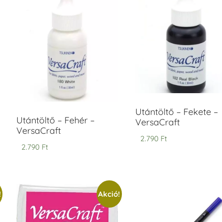
ersaCraft
VersaCraft
intapárna
Tintapárna
-
- Vízkék
idegszürke
+790 Ft
-
ersaCraft
+1.380 Ft
Utántöltő – Fekete –
Utántöltő – Fehér –
VersaCraft
VersaCraft
2.790
Ft
2.790
Ft
!
Akció!