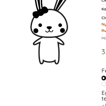
Ci
Ka
Cí
N
R
Má
3
F
E
t
+