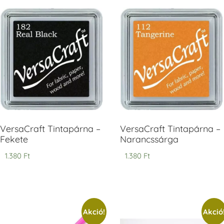
V
T
H
V
VersaCraft Tintapárna –
VersaCraft Tintapárna –
Fekete
Narancssárga
1.380
Ft
1.380
Ft
Akció!
Akció