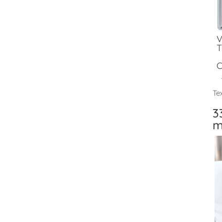
V
T
C
Tex
3
m
V
T
F