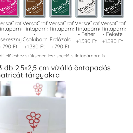
ersaCraft
VersaCraft
VersaCraft
VersaCraft
VersaCraft
intapárna
Tintapárna
Tintapárna
Tintapárna
Tintapárna
-
-
-
- Fehér
- Fekete
seresznyeszín
Csokibarna
Erdőzöld
+1.380 Ft
+1.380 Ft
+790 Ft
+1.380 Ft
+790 Ft
tiljelöléshez szükséged lesz speciális tintapárnára is.
3 db 2,5×2,5 cm vízálló öntapadós
atricát tárgyakra
ersaCraft
VersaCraft
VersaCraft
VersaCraft
VersaCraft
intapárna
Tintapárna
Tintapárna
Tintapárna
Tintapárna
-
-
-
-
-
enyőzöld
Gránátalma
Homokbarna
Kiwizöld
Narancssárg
+1.380 Ft
+790 Ft
+1.380 Ft
+1.380 Ft
+1.380 Ft