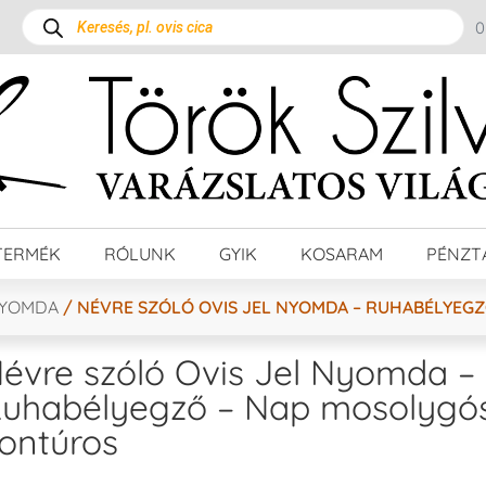
TERMÉK
RÓLUNK
GYIK
KOSARAM
PÉNZT
NYOMDA
/ NÉVRE SZÓLÓ OVIS JEL NYOMDA – RUHABÉLYEG
évre szóló Ovis Jel Nyomda –
uhabélyegző – Nap mosolygó
ontúros