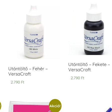
ersaCraft
VersaCraft
intapárna
Tintapárna
-
- Vízkék
idegszürke
+790 Ft
-
ersaCraft
+1.380 Ft
Utántöltő – Fekete –
Utántöltő – Fehér –
VersaCraft
VersaCraft
2.790
Ft
2.790
Ft
!
Akció!