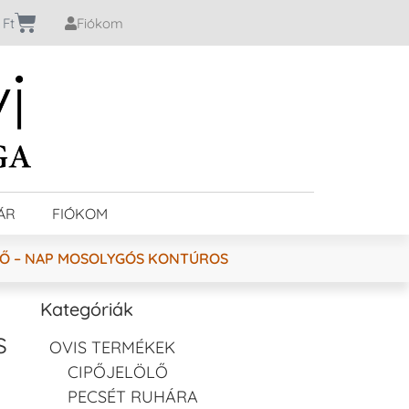
0
Ft
Fiókom
ÁR
FIÓKOM
ZŐ – NAP MOSOLYGÓS KONTÚROS
Kategóriák
s
OVIS TERMÉKEK
CIPŐJELÖLŐ
PECSÉT RUHÁRA