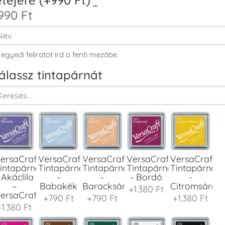
990 Ft
 egyedi feliratot írd a fenti mezőbe.
álassz tintapárnát
ersaCraft
VersaCraft
VersaCraft
VersaCraft
VersaCraft
intapárna
Tintapárna
Tintapárna
Tintapárna
Tintapárna
 Akáclila
-
-
- Bordó
-
–
Babakék
Baracksárga
Citromsárga
+1.380 Ft
ersaCraft
+790 Ft
+790 Ft
+1.380 Ft
+1.380 Ft