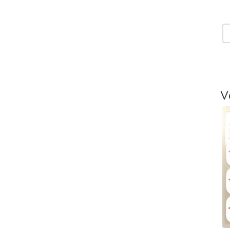
T
V
T
-
L
V
T
V
T
m