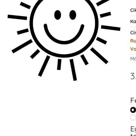
Ci
Ka
Cí
Ru
Va
Má
3
F
E
t