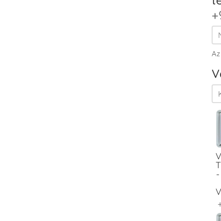
+
Az
V
V
T
-
V