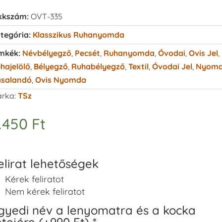
kkszám:
OVT-335
tegória:
Klasszikus Ruhanyomda
mkék:
Névbélyegző
,
Pecsét
,
Ruhanyomda
,
Óvodai
,
Ovis Jel
,
hajelölő
,
Bélyegző
,
Ruhabélyegző
,
Textil
,
Óvodai Jel
,
Nyom
salandó
,
Ovis Nyomda
rka:
TSz
.450
Ft
elirat lehetőségek
Kérek feliratot
Nem kérek feliratot
gyedi név a lenyomatra és a kocka
etejére (+990 Ft)
*