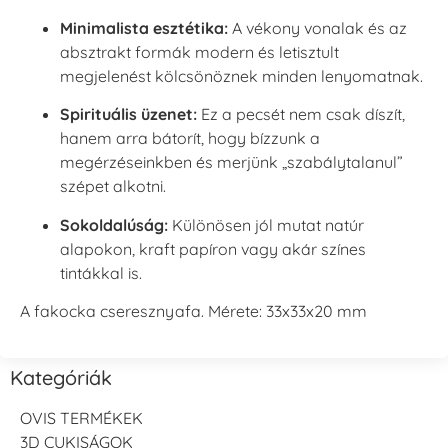
Minimalista esztétika:
A vékony vonalak és az
absztrakt formák modern és letisztult
megjelenést kölcsönöznek minden lenyomatnak.
Spirituális üzenet:
Ez a pecsét nem csak díszít,
hanem arra bátorít, hogy bízzunk a
megérzéseinkben és merjünk „szabálytalanul”
szépet alkotni.
Sokoldalúság:
Különösen jól mutat natúr
alapokon, kraft papíron vagy akár színes
tintákkal is.
A fakocka cseresznyafa. Mérete: 33x33x20 mm
Kategóriák
OVIS TERMÉKEK
3D CUKISÁGOK