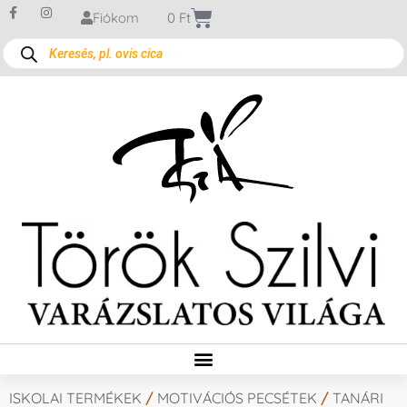
Fiókom
0
Ft
ISKOLAI TERMÉKEK
/
MOTIVÁCIÓS PECSÉTEK
/
TANÁRI