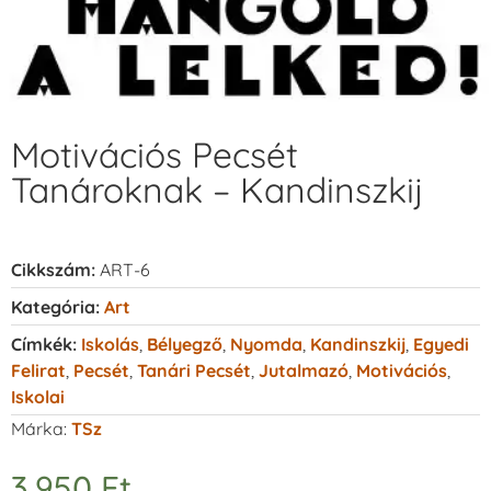
Motivációs Pecsét
Tanároknak – Kandinszkij
Cikkszám:
ART-6
Kategória:
Art
Címkék:
Iskolás
,
Bélyegző
,
Nyomda
,
Kandinszkij
,
Egyedi
Felirat
,
Pecsét
,
Tanári Pecsét
,
Jutalmazó
,
Motivációs
,
Iskolai
Márka:
TSz
3.950
Ft