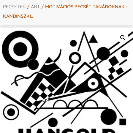
PECSÉTEK
/
ART
/ MOTIVÁCIÓS PECSÉT TANÁROKNAK –
KANDINSZKIJ