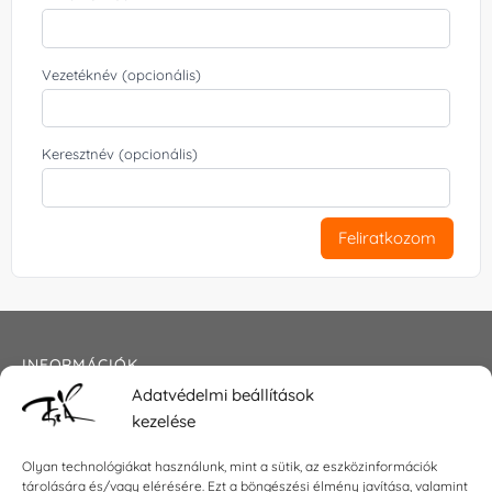
Vezetéknév (opcionális)
Keresztnév (opcionális)
Feliratkozom
INFORMÁCIÓK
Adatvédelmi beállítások
Általános szerződési feltételek
kezelése
Adatkezelési tájékoztató
Impresszum
Olyan technológiákat használunk, mint a sütik, az eszközinformációk
tárolására és/vagy elérésére. Ezt a böngészési élmény javítása, valamint