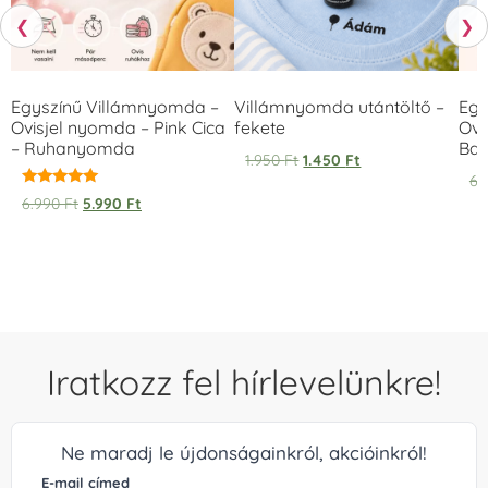
❮
❯
Egyszínű Villámnyomda –
Villámnyomda utántöltő –
Egy
Ovisjel nyomda – Pink Cica
fekete
Ovi
– Ruhanyomda
Bag
1.950
Ft
1.450
Ft
6.
Értékelés:
6.990
Ft
5.990
Ft
5.00
/ 5
Iratkozz fel hírlevelünkre!
Ne maradj le újdonságainkról, akcióinkról!
E-mail címed