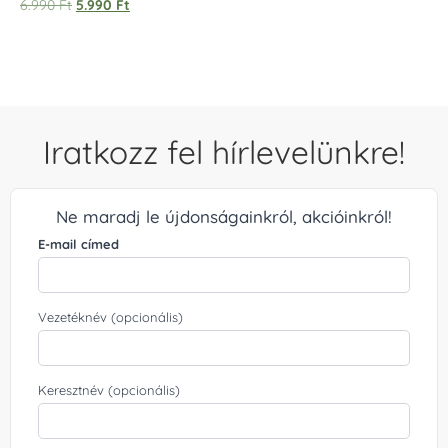
6.990
Ft
5.990
Ft
5.00
/ 5
Iratkozz fel hírlevelünkre!
Ne maradj le újdonságainkról, akcióinkról!
E-mail címed
Vezetéknév (opcionális)
Keresztnév (opcionális)