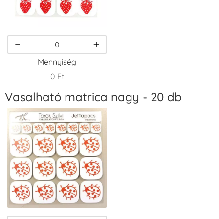
VersaCraft
VersaCraft
VersaCraft
Tintapárna -
Tintapárna -
Tintapárna -
Homokbarna
Kiwizöld
Narancssárga
+1.380 Ft
+1.380 Ft
+1.380 Ft
Mennyiség
0 Ft
Vasalható matrica nagy - 20 db
VersaCraft
VersaCraft
VersaCraft
Tintapárna -
Tintapárna -
Tintapárna -
Orgonalila
Pipacspiros
Rózsaszín
+1.380 Ft
+1.380 Ft
+790 Ft