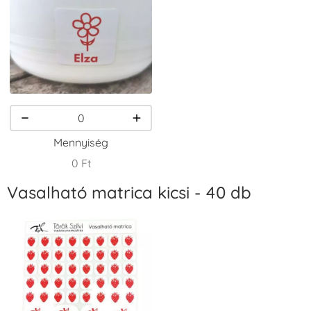
VersaCraft
VersaCraft
VersaCraft
Tintapárna -
Tintapárna -
Tintapárna -
Csokibarna
Erdőzöld
Fehér
+1.380 Ft
+790 Ft
+1.380 Ft
Mennyiség
0 Ft
Vasalható matrica kicsi - 40 db
VersaCraft
VersaCraft
VersaCraft
Tintapárna -
Tintapárna -
Tintapárna -
Fekete
Fenyőzöld
Gránátalma
+1.380 Ft
+1.380 Ft
+790 Ft