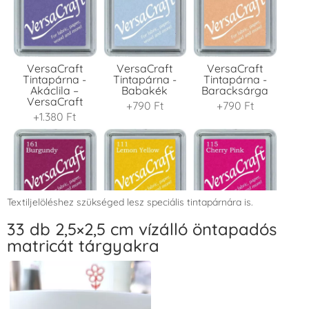
VersaCraft
VersaCraft
VersaCraft
Tintapárna -
Tintapárna -
Tintapárna -
Akáclila –
Babakék
Baracksárga
VersaCraft
+790 Ft
+790 Ft
+1.380 Ft
Textiljelöléshez szükséged lesz speciális tintapárnára is.
VersaCraft
VersaCraft
VersaCraft
33 db 2,5×2,5 cm vízálló öntapadós
Tintapárna -
Tintapárna -
Tintapárna -
matricát tárgyakra
Bordó
Citromsárga
Cseresznyeszín
+1.380 Ft
+1.380 Ft
+790 Ft