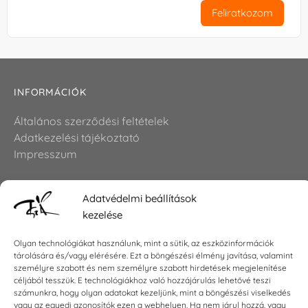
Feliratkozom
INFORMÁCIÓK
Általános szerződési feltételek
Adatkezelési tájékoztató
Impresszum
Adatvédelmi beállítások
KAPCSOLAT
kezelése
E-mail:
shop@torokszilvi.com
Olyan technológiákat használunk, mint a sütik, az eszközinformációk
Telefon: +36 30 6767872
tárolására és/vagy elérésére. Ezt a böngészési élmény javítása, valamint
személyre szabott és nem személyre szabott hirdetések megjelenítése
céljából tesszük. E technológiákhoz való hozzájárulás lehetővé teszi
KÖZÖSSÉGI
számunkra, hogy olyan adatokat kezeljünk, mint a böngészési viselkedés
vagy az egyedi azonosítók ezen a webhelyen. Ha nem járul hozzá, vagy