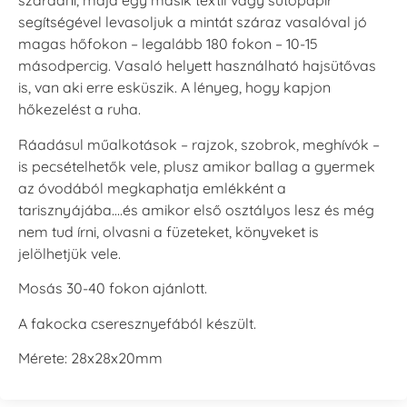
száradni, majd egy másik textil vagy sütőpapír
segítségével levasoljuk a mintát száraz vasalóval jó
magas hőfokon – legalább 180 fokon – 10-15
másodpercig. Vasaló helyett használható hajsütővas
is, van aki erre esküszik. A lényeg, hogy kapjon
hőkezelést a ruha.
Ráadásul műalkotások – rajzok, szobrok, meghívók –
is pecsételhetők vele, plusz amikor ballag a gyermek
az óvodából megkaphatja emlékként a
tarisznyájába….és amikor első osztályos lesz és még
nem tud írni, olvasni a füzeteket, könyveket is
jelölhetjük vele.
Mosás 30-40 fokon ajánlott.
A fakocka cseresznyefából készült.
Mérete: 28x28x20mm