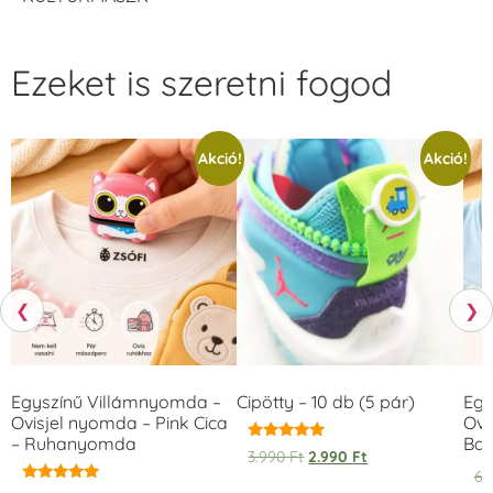
Ezeket is szeretni fogod
Akció!
Akció!
❮
❯
Egyszínű Villámnyomda –
Cipötty – 10 db (5 pár)
Egy
Ovisjel nyomda – Pink Cica
Ovi
– Ruhanyomda
Bag
Értékelés:
3.990
Ft
2.990
Ft
5.00
6.
/ 5
Értékelés: