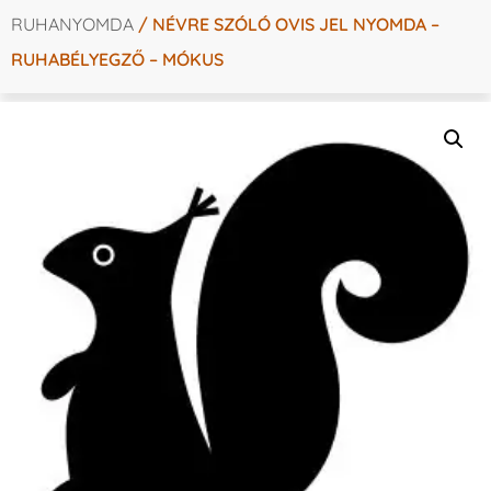
RUHANYOMDA
/ NÉVRE SZÓLÓ OVIS JEL NYOMDA –
RUHABÉLYEGZŐ – MÓKUS