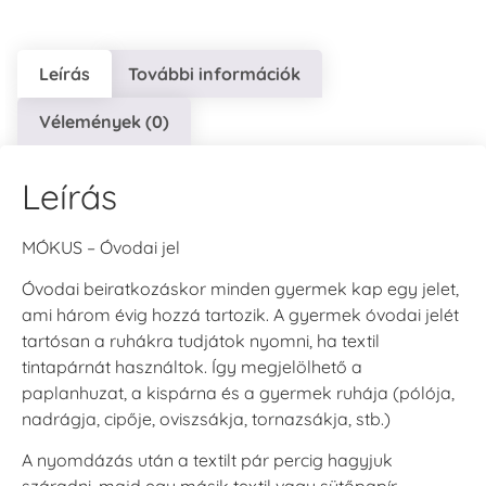
Leírás
További információk
VersaCraft
VersaCraft
VersaCraft
Vélemények (0)
Tintapárna - Lila
Tintapárna -
Tintapárna -
Mentazöld
Rágógumi
+790 Ft
rózsaszín
+1.380 Ft
Leírás
+790 Ft
MÓKUS – Óvodai jel
Óvodai beiratkozáskor minden gyermek kap egy jelet,
ami három évig hozzá tartozik. A gyermek óvodai jelét
tartósan a ruhákra tudjátok nyomni, ha textil
VersaCraft
VersaCraft
tintapárnát használtok. Így megjelölhető a
Tintapárna -
Tintapárna -
paplanhuzat, a kispárna és a gyermek ruhája (pólója,
Hidegszürke -
Vízkék
VersaCraft
nadrágja, cipője, oviszsákja, tornazsákja, stb.)
+790 Ft
+1.380 Ft
A nyomdázás után a textilt pár percig hagyjuk