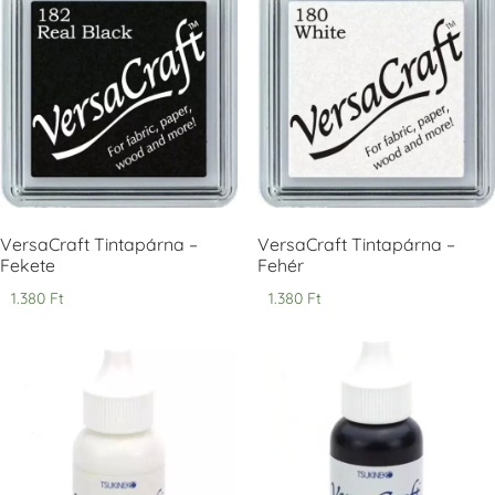
Tsukineko -
Tsukineko -
Tsukineko -
VersaCraft
VersaCraft
VersaCraft
Tintapárna -
Tintapárna -
Tintapárna -
Cherry Red -
Clover -
Cocoa -
Cseresznye
Lóherezöld
kakaóbarna
piros
+1.380 Ft
+1.380 Ft
+1.380 Ft
VersaCraft Tintapárna –
VersaCraft Tintapárna –
Fekete
Fehér
1.380
Ft
1.380
Ft
Tsukineko -
Tsukineko -
Tsukineko -
VersaCraft
VersaCraft
VersaCraft
Tintapárna -
Tintapárna -
Tintapárna -
Denim -
Espresso
Moss -
farmerkék
Mohazöld
+1.380 Ft
+1.380 Ft
+1.380 Ft