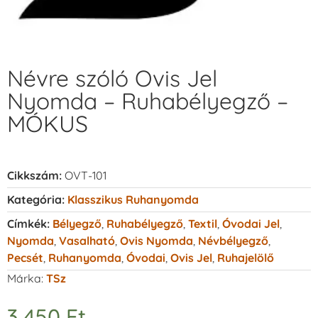
Névre szóló Ovis Jel
Nyomda – Ruhabélyegző –
MÓKUS
Cikkszám:
OVT-101
Kategória:
Klasszikus Ruhanyomda
Címkék:
Bélyegző
,
Ruhabélyegző
,
Textil
,
Óvodai Jel
,
Nyomda
,
Vasalható
,
Ovis Nyomda
,
Névbélyegző
,
Pecsét
,
Ruhanyomda
,
Óvodai
,
Ovis Jel
,
Ruhajelölő
Márka:
TSz
3.450
Ft