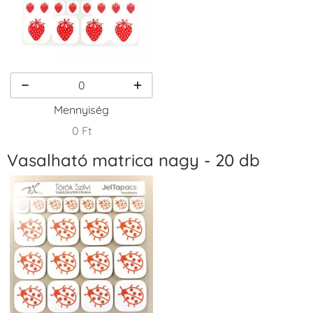
VersaCraft
VersaCraft
VersaCraft
Tintapárna -
Tintapárna -
Tintapárna -
Homokbarna
Kiwizöld
Narancssárga
+1.380 Ft
+1.380 Ft
+1.380 Ft
Mennyiség
0 Ft
Vasalható matrica nagy - 20 db
VersaCraft
VersaCraft
VersaCraft
Tintapárna -
Tintapárna -
Tintapárna -
Orgonalila
Pipacspiros
Rózsaszín
+1.380 Ft
+1.380 Ft
+790 Ft