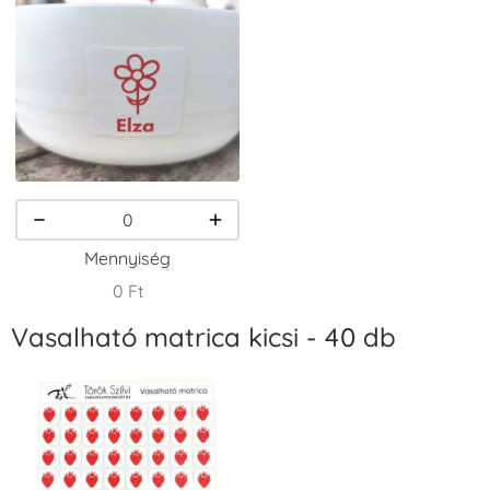
VersaCraft
VersaCraft
VersaCraft
Tintapárna -
Tintapárna -
Tintapárna -
Csokibarna
Erdőzöld
Fehér
+1.380 Ft
+790 Ft
+1.380 Ft
Mennyiség
0 Ft
Vasalható matrica kicsi - 40 db
VersaCraft
VersaCraft
VersaCraft
Tintapárna -
Tintapárna -
Tintapárna -
Fekete
Fenyőzöld
Gránátalma
+1.380 Ft
+1.380 Ft
+790 Ft