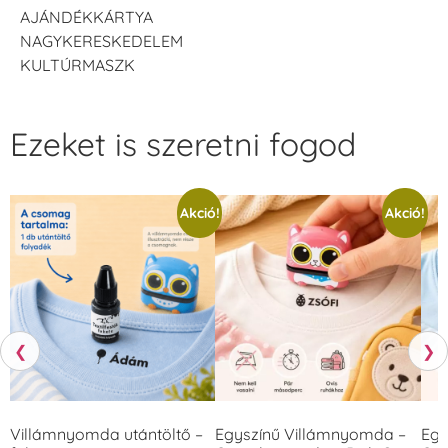
AJÁNDÉKKÁRTYA
NAGYKERESKEDELEM
KULTÚRMASZK
Ezeket is szeretni fogod
Akció!
Akció!
❮
❯
Villámnyomda utántöltő –
Egyszínű Villámnyomda –
Egy