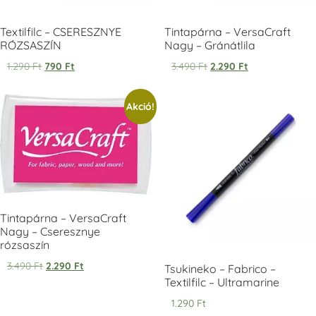
Textilfilc – CSERESZNYE
Tintapárna – VersaCraft
RÓZSASZÍN
Nagy – Gránátlila
1.290
Ft
790
Ft
3.490
Ft
2.290
Ft
Tsukineko -
Tsukineko -
Tsukineko -
Akció!
VersaCraft
VersaCraft
VersaCraft
Tintapárna -
Tintapárna -
Tintapárna -
Starry Night -
Stone -
Wasabi
csillagos éjkék
kőszürke
+1.380 Ft
+1.380 Ft
+1.380 Ft
Tintapárna – VersaCraft
Nagy – Cseresznye
rózsaszín
3.490
Ft
2.290
Ft
VersaCraft
VersaCraft
VersaCraft
Tsukineko – Fabrico –
Tintapárna -
Tintapárna -
Tintapárna -
Textilfilc – Ultramarine
Éjkék
Ködszürke
Középkék
1.290
Ft
+1.380 Ft
+1.380 Ft
+790 Ft