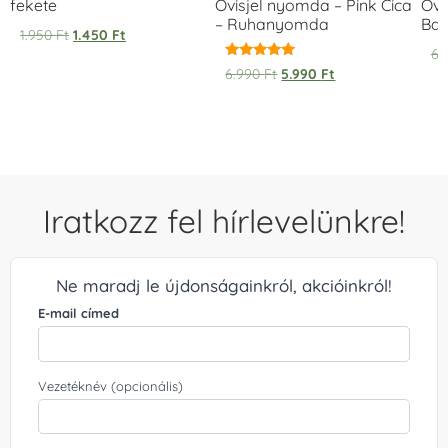
fekete
Ovisjel nyomda – Pink Cica
Ovi
– Ruhanyomda
Bag
1.950
Ft
1.450
Ft
6.
Értékelés:
6.990
Ft
5.990
Ft
5.00
/ 5
Iratkozz fel hírlevelünkre!
Ne maradj le újdonságainkról, akcióinkról!
E-mail címed
Vezetéknév (opcionális)