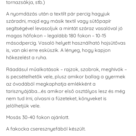
tornazsákja, stb.)
A nyomdázás után a textilt pár percig hagyjuk
száradni, majd egy másik textil vagy sütőpapír
segítségével levasoljuk a mintát száraz vasalóval jó
magas hőfokon – legalább 180 fokon – 10-15
másodpercig. Vasaló helyett használható hajsütővas
is, van aki erre esküszik. A lényeg, hogy kapjon
hőkezelést a ruha.
Ráadásul műalkotások – rajzok, szobrok, meghívók –
is pecsételhetők vele, plusz amikor ballag a gyermek
az óvodából megkaphatja emlékként a
tarisznyájába….és amikor első osztályos lesz és még
nem tud írni, olvasni a füzeteket, könyveket is
jelölhetjük vele.
Mosás 30-40 fokon ajánlott.
A fakocka cseresznyefából készült.