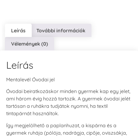
Leírás
További információk
VersaCraft
VersaCraft
VersaCraft
Vélemények (0)
Tintapárna - Lila
Tintapárna -
Tintapárna -
Mentazöld
Rágógumi
+790 Ft
rózsaszín
+1.380 Ft
Leírás
+790 Ft
Mentalevél Óvodai jel
Óvodai beiratkozáskor minden gyermek kap egy jelet,
ami három évig hozzá tartozik. A gyermek óvodai jelét
tartósan a ruhákra tudjátok nyomni, ha textil
VersaCraft
VersaCraft
tintapárnát használtok.
Tintapárna -
Tintapárna -
Hidegszürke -
Vízkék
Így megjelölhető a paplanhuzat, a kispárna és a
VersaCraft
+790 Ft
gyermek ruhája (pólója, nadrágja, cipője, oviszsákja,
+1.380 Ft