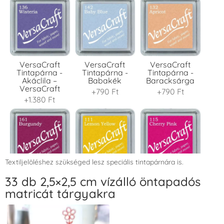
VersaCraft
VersaCraft
VersaCraft
Tintapárna -
Tintapárna -
Tintapárna -
Akáclila –
Babakék
Baracksárga
VersaCraft
+790 Ft
+790 Ft
+1.380 Ft
Textiljelöléshez szükséged lesz speciális tintapárnára is.
VersaCraft
VersaCraft
VersaCraft
33 db 2,5×2,5 cm vízálló öntapadós
Tintapárna -
Tintapárna -
Tintapárna -
matricát tárgyakra
Bordó
Citromsárga
Cseresznyeszín
+1.380 Ft
+1.380 Ft
+790 Ft