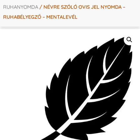
RUHANYOMDA
/ NÉVRE SZÓLÓ OVIS JEL NYOMDA –
RUHABÉLYEGZŐ – MENTALEVÉL