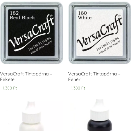
Tsukineko -
Tsukineko -
Tsukineko -
VersaCraft
VersaCraft
VersaCraft
Tintapárna -
Tintapárna -
Tintapárna -
Cherry Red -
Clover -
Cocoa -
Cseresznye
Lóherezöld
kakaóbarna
piros
+1.380 Ft
+1.380 Ft
+1.380 Ft
VersaCraft Tintapárna –
VersaCraft Tintapárna –
Fekete
Fehér
1.380
Ft
1.380
Ft
Tsukineko -
Tsukineko -
Tsukineko -
VersaCraft
VersaCraft
VersaCraft
Tintapárna -
Tintapárna -
Tintapárna -
Denim -
Espresso
Moss -
farmerkék
Mohazöld
+1.380 Ft
+1.380 Ft
+1.380 Ft