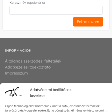
Keresztnév (opcionális)
Feliratkozom
INFORMÁCIÓK
Általános szerződési feltételek
Adatkezelési tájékoztató
Impresszum
Adatvédelmi beállítások
KAPCSOLAT
kezelése
E-mail:
shop@torokszilvi.com
Olyan technológiákat használunk, mint a sütik, az eszközinformációk
Telefon: +36 30 6767872
tárolására és/vagy elérésére. Ezt a böngészési élmény javítása, valamint