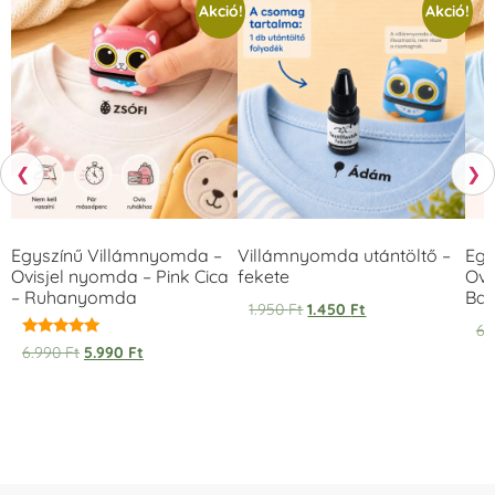
Akció!
Akció!
❮
❯
Egyszínű Villámnyomda –
Villámnyomda utántöltő –
Egy
Ovisjel nyomda – Pink Cica
fekete
Ovi
– Ruhanyomda
Bag
1.950
Ft
1.450
Ft
6.
Értékelés:
6.990
Ft
5.990
Ft
5.00
/ 5