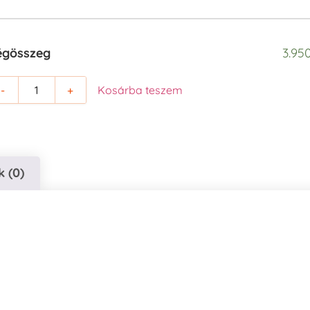
égösszeg
3.950
-
+
Kosárba teszem
 (0)