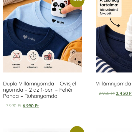
Dupla Villámnyomda – Ovisjel
Villámnyomda u
nyomda – 2 az 1-ben – Fehér
2.950
Ft
2.450
F
Panda – Ruhanyomda
7.990
Ft
6.990
Ft