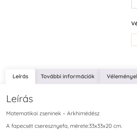
V
Leírás
További információk
Vélemények
Leírás
Matematikai zseninek – Arkhimédész
A fapecsét cseresznyefa, mérete:33x33x20 cm.