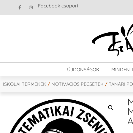
Facebook csoport
ÚJDONSÁGOK
MINDEN 
ISKOLAI TERMÉKEK
/
MOTIVÁCIÓS PECSÉTEK
/
TANÁRI P
M
M
A