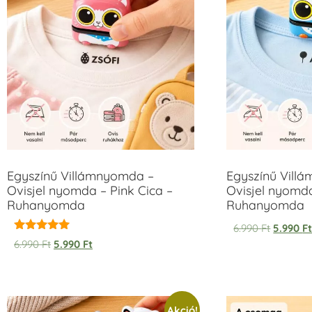
Egyszínű Villámnyomda –
Egyszínű Vill
Ovisjel nyomda – Pink Cica –
Ovisjel nyomd
Ruhanyomda
Ruhanyomda
6.990
Ft
5.990
F
Értékelés:
6.990
Ft
5.990
Ft
5.00
/ 5
Akció!