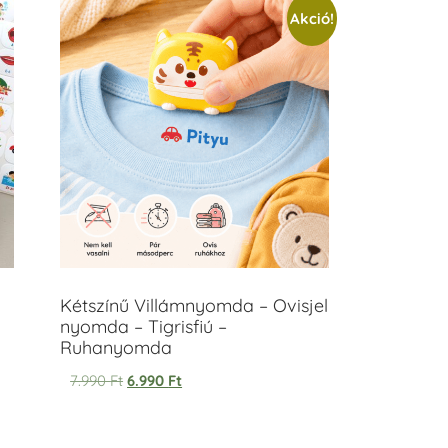
Akció!
Kétszínű Villámnyomda – Ovisjel
nyomda – Tigrisfiú –
Ruhanyomda
7.990
Ft
6.990
Ft