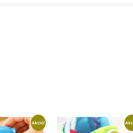
Akció!
Akc