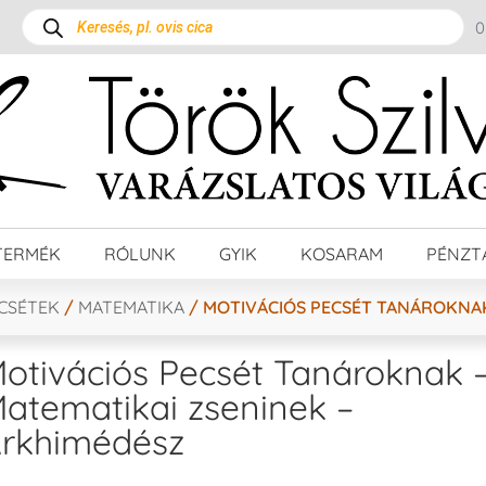
TERMÉK
RÓLUNK
GYIK
KOSARAM
PÉNZT
ECSÉTEK
/
MATEMATIKA
/ MOTIVÁCIÓS PECSÉT TANÁROKNAK
otivációs Pecsét Tanároknak 
atematikai zseninek –
rkhimédész