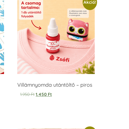
Akció!
Villámnyomda utántöltő – piros
1.950
Ft
1.450
Ft