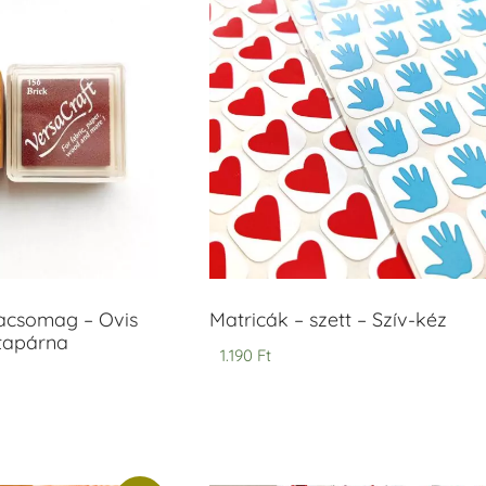
acsomag – Ovis
Matricák – szett – Szív-kéz
ntapárna
1.190
Ft