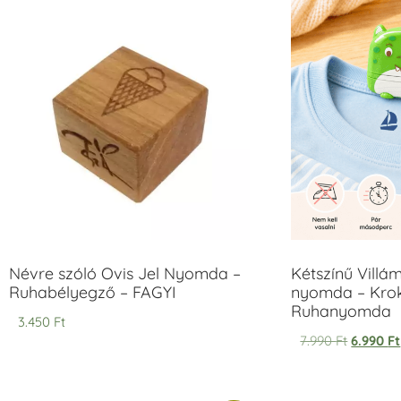
Névre szóló Ovis Jel Nyomda –
Kétszínű Villá
Ruhabélyegző – FAGYI
nyomda – Krok
Ruhanyomda
3.450
Ft
7.990
Ft
6.990
Ft