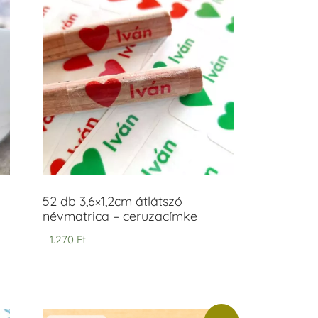
52 db 3,6×1,2cm átlátszó
névmatrica – ceruzacímke
1.270
Ft