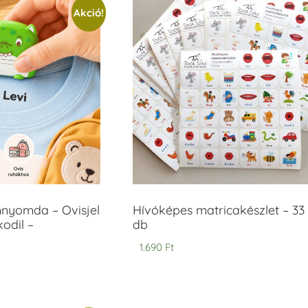
Akció!
mnyomda – Ovisjel
Hívóképes matricakészlet – 33
odil –
db
1.690
Ft