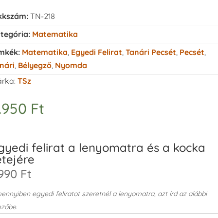
kkszám:
TN-218
tegória:
Matematika
mkék:
Matematika
,
Egyedi Felirat
,
Tanári Pecsét
,
Pecsét
,
nári
,
Bélyegző
,
Nyomda
rka:
TSz
.950
Ft
gyedi felirat a lenyomatra és a kocka
etejére
990 Ft
nnyiben egyedi feliratot szeretnél a lenyomatra, azt írd az alábbi
zőbe.