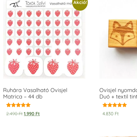
Akció!
Ruhára Vasalható Ovisjel
Ovisjel nyomd
Matrica – 44 db
Duó + textil ti
Értékelés:
Értékelés:
2.490
Ft
1.990
Ft
4.830
Ft
5.00
5.00
/ 5
/ 5