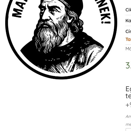
Ci
Ka
Cí
Ta
Má
3
E
t
+
Ame
me