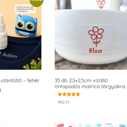
tántöltő – fehér
33 db 2,5×2,5cm vízálló
öntapadós matrica tárgyakra
t
Értékelés:
990
Ft
5.00
/ 5