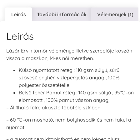
Leírás
További információk
Vélemények (1)
Leírás
Lázár Ervin tömör véleménye illetve szereplője köszön
vissza a maszkon, M-es női méretben.
Külső nyomtatott réteg : 110 gsm súlyú, sűrű
szövésű enyhén vízlepergetős anyag , 100%
polyester összetétellel.
Belső fehér Pamut réteg : 140 gsm súlyú , 95°C -on
előmosott , 100% pamut vászon anyag,
– Állítható fülre akasztó többféle színben
– 60 °C -on mosható, nem bolyhosodik és nem fakul a
nyomat
– a nyomat nem kitapintható és nem képez plusz