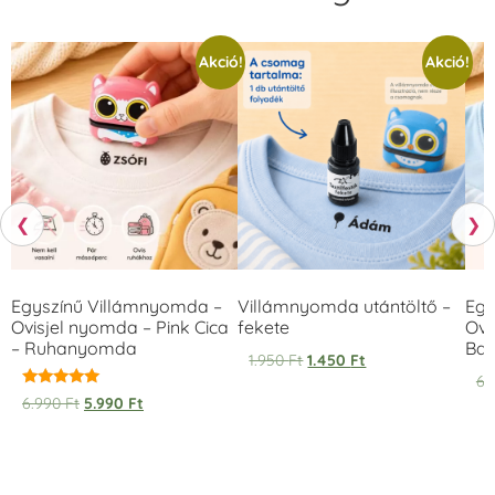
Akció!
Akció!
❮
❯
Egyszínű Villámnyomda –
Villámnyomda utántöltő –
Egy
Ovisjel nyomda – Pink Cica
fekete
Ovi
– Ruhanyomda
Bag
1.950
Ft
1.450
Ft
6.
Értékelés:
6.990
Ft
5.990
Ft
5.00
/ 5