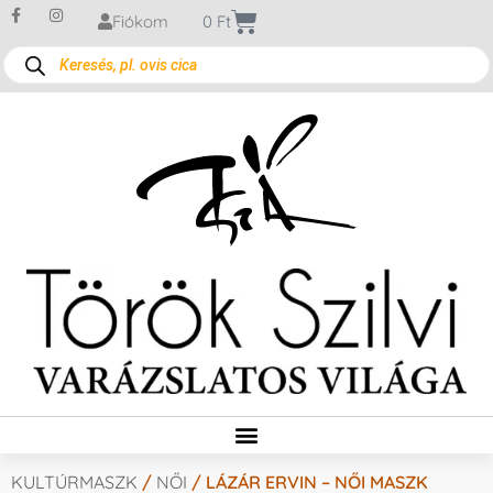
Fiókom
0
Ft
KULTÚRMASZK
/
NŐI
/ LÁZÁR ERVIN – NŐI MASZK