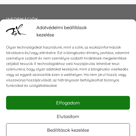
INFORMÁCIÓK
Adatvédelmi beállítások
Általános szerződési feltételek
kezelése
Adatkezelési tájékoztató
Impresszum
Olyan technológiákat használunk, mint a sütik, az eszközinformációk
tárolására és/vagy elérésére. Ezt a böngészési élmény javítása, valamint
személyre szabott és nem személyre szabott hirdetések megjelenítése
céljából tesszük. E technológiákhoz való hozzájárulás lehetővé teszi
KAPCSOLAT
számunkra, hogy olyan adatokat kezeljünk, mint a böngészési viselkedés
vagy az egyedi azonosítók ezen a webhelyen. Ha nem járul hozzá, vagy
visszavonja hozzájárulását, az hátrányosan befolyásolhat bizonyos
E-mail:
shop@torokszilvi.com
funkciókat és szolgáltatásokat.
Telefon: +36 30 6767872
Elfogadom
KÖZÖSSÉGI
Elutasítom
Beállítások kezelése
Facebook csoport