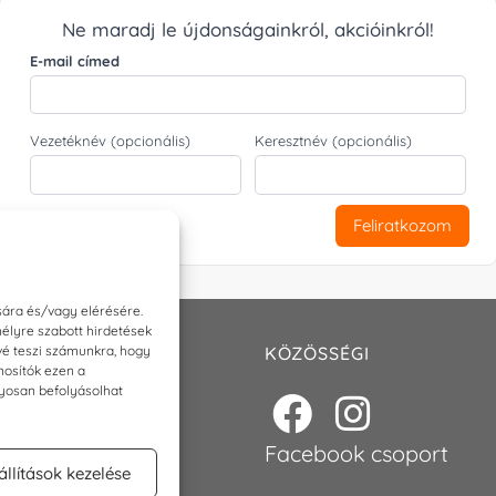
Ne maradj le újdonságainkról, akcióinkról!
E-mail címed
Vezetéknév (opcionális)
Keresztnév (opcionális)
Feliratkozom
sára és/vagy elérésére.
élyre szabott hirdetések
ővé teszi számunkra, hogy
T
KÖZÖSSÉGI
nosítók ezen a
nyosan befolyásolhat
p@torokszilvi.com
6 30 6767872
Facebook csoport
állítások kezelése