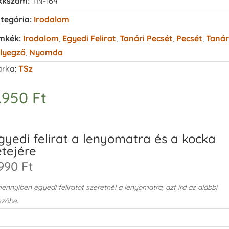
kkszám:
TN-164
tegória:
Irodalom
mkék:
Irodalom
,
Egyedi Felirat
,
Tanári Pecsét
,
Pecsét
,
Tanár
lyegző
,
Nyomda
rka:
TSz
.950
Ft
gyedi felirat a lenyomatra és a kocka
etejére
990 Ft
nnyiben egyedi feliratot szeretnél a lenyomatra, azt írd az alábbi
zőbe.