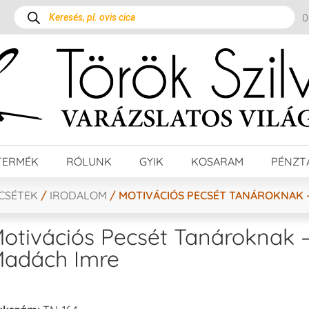
TERMÉK
RÓLUNK
GYIK
KOSARAM
PÉNZT
ECSÉTEK
/
IRODALOM
/ MOTIVÁCIÓS PECSÉT TANÁROKNAK 
otivációs Pecsét Tanároknak 
adách Imre