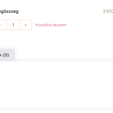
égösszeg
3.950
-
+
Kosárba teszem
 (0)