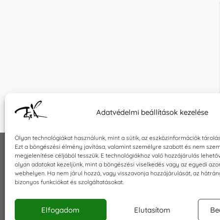
Adatvédelmi beállítások kezelése
Olyan technológiákat használunk, mint a sütik, az eszközinformációk tárolá
Ezt a böngészési élmény javítása, valamint személyre szabott és nem szem
megjelenítése céljából tesszük. E technológiákhoz való hozzájárulás lehet
INFORMÁCIÓK
KAPCSOLA
olyan adatokat kezeljünk, mint a böngészési viselkedés vagy az egyedi azo
webhelyen. Ha nem járul hozzá, vagy visszavonja hozzájárulását, az hátrá
Általános szerződési feltételek
E-mail:
sho
bizonyos funkciókat és szolgáltatásokat.
Adatkezelési tájékoztató
Telefon: +3
Impresszum
Elfogadom
Elutasítom
Be