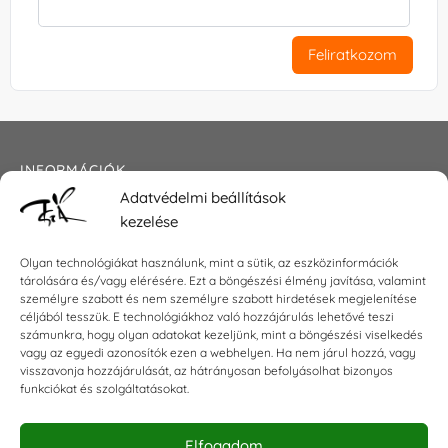
Feliratkozom
INFORMÁCIÓK
Adatvédelmi beállítások
Általános szerződési feltételek
kezelése
Adatkezelési tájékoztató
Impresszum
Olyan technológiákat használunk, mint a sütik, az eszközinformációk
tárolására és/vagy elérésére. Ezt a böngészési élmény javítása, valamint
személyre szabott és nem személyre szabott hirdetések megjelenítése
céljából tesszük. E technológiákhoz való hozzájárulás lehetővé teszi
KAPCSOLAT
számunkra, hogy olyan adatokat kezeljünk, mint a böngészési viselkedés
vagy az egyedi azonosítók ezen a webhelyen. Ha nem járul hozzá, vagy
visszavonja hozzájárulását, az hátrányosan befolyásolhat bizonyos
E-mail:
shop@torokszilvi.com
funkciókat és szolgáltatásokat.
Telefon: +36 30 6767872
Elfogadom