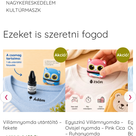
NAGYKERESKEDELEM
KULTÚRMASZK
Ezeket is szeretni fogod
Akció!
Akció!
❮
❯
Villámnyomda utántöltő –
Egyszínű Villámnyomda –
Egy
fekete
Ovisjel nyomda – Pink Cica
Ovi
– Ruhanyomda
Bag