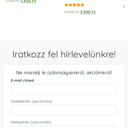
1.950
Ft
1.450
Ft
6.
Értékelés:
6.990
Ft
5.990
Ft
5.00
/ 5
Iratkozz fel hírlevelünkre!
Ne maradj le újdonságainkról, akcióinkról!
E-mail címed
Vezetéknév (opcionális)
Keresztnév (opcionális)