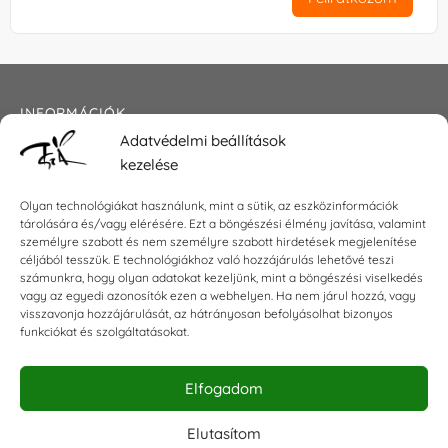
INFORMÁCIÓK
Adatvédelmi beállítások
Általános szerződési feltételek
kezelése
Adatkezelési tájékoztató
Impresszum
Olyan technológiákat használunk, mint a sütik, az eszközinformációk
tárolására és/vagy elérésére. Ezt a böngészési élmény javítása, valamint
személyre szabott és nem személyre szabott hirdetések megjelenítése
céljából tesszük. E technológiákhoz való hozzájárulás lehetővé teszi
KAPCSOLAT
számunkra, hogy olyan adatokat kezeljünk, mint a böngészési viselkedés
vagy az egyedi azonosítók ezen a webhelyen. Ha nem járul hozzá, vagy
visszavonja hozzájárulását, az hátrányosan befolyásolhat bizonyos
E-mail:
shop@torokszilvi.com
funkciókat és szolgáltatásokat.
Telefon: +36 30 6767872
Elfogadom
KÖZÖSSÉGI
Elutasítom