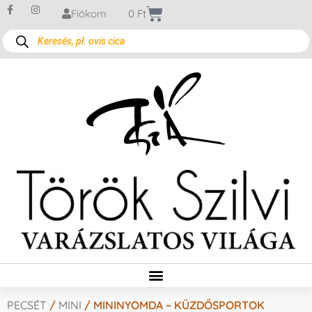
Fiókom
0
Ft
PECSÉT
/
MINI
/ MININYOMDA – KÜZDŐSPORTOK