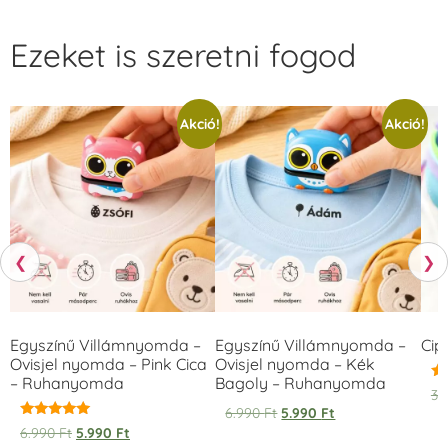
Ezeket is szeretni fogod
Akció!
Akció!
❮
❯
Egyszínű Villámnyomda –
Egyszínű Villámnyomda –
Cip
Ovisjel nyomda – Pink Cica
Ovisjel nyomda – Kék
– Ruhanyomda
Bagoly – Ruhanyomda
Ér
3.
5.
6.990
Ft
5.990
Ft
/ 
Értékelés:
6.990
Ft
5.990
Ft
5.00