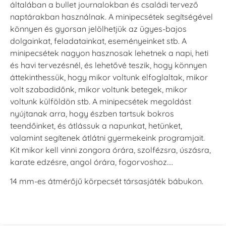
általában a bullet journalokban és családi tervező
naptárakban használnak. A minipecsétek segítségével
könnyen és gyorsan jelölhetjük az ügyes-bajos
dolgainkat, feladatainkat, eseményeinket stb. A
minipecsétek nagyon hasznosak lehetnek a napi, heti
és havi tervezésnél, és lehetővé teszik, hogy könnyen
áttekinthessük, hogy mikor voltunk elfoglaltak, mikor
volt szabadidőnk, mikor voltunk betegek, mikor
voltunk külföldön stb. A minipecsétek megoldást
nyújtanak arra, hogy észben tartsuk bokros
teendőinket, és átlássuk a napunkat, hetünket,
valamint segítenek átlátni gyermekeink programjait.
Kit mikor kell vinni zongora órára, szolfézsra, úszásra,
karate edzésre, angol órára, fogorvoshoz….
14 mm-es átmérőjű körpecsét társasjáték bábukon.