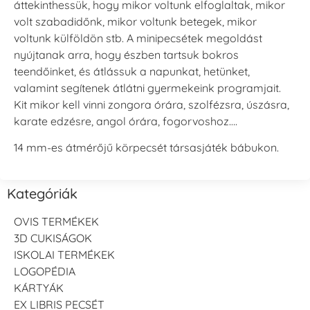
áttekinthessük, hogy mikor voltunk elfoglaltak, mikor
volt szabadidőnk, mikor voltunk betegek, mikor
voltunk külföldön stb. A minipecsétek megoldást
nyújtanak arra, hogy észben tartsuk bokros
teendőinket, és átlássuk a napunkat, hetünket,
valamint segítenek átlátni gyermekeink programjait.
Kit mikor kell vinni zongora órára, szolfézsra, úszásra,
karate edzésre, angol órára, fogorvoshoz….
14 mm-es átmérőjű körpecsét társasjáték bábukon.
Kategóriák
OVIS TERMÉKEK
3D CUKISÁGOK
ISKOLAI TERMÉKEK
LOGOPÉDIA
KÁRTYÁK
EX LIBRIS PECSÉT