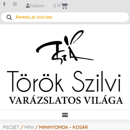
Fiókom
0
Ft
PECSÉT
/
MINI
/ MININYOMDA – KOSÁR