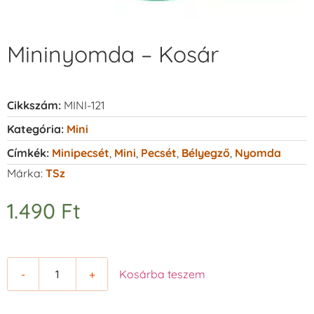
Mininyomda – Kosár
Cikkszám:
MINI-121
Kategória:
Mini
Címkék:
Minipecsét
,
Mini
,
Pecsét
,
Bélyegző
,
Nyomda
Márka:
TSz
1.490
Ft
-
+
Kosárba teszem