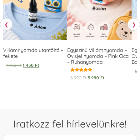
❮
❯
Villámnyomda utántöltő –
Egyszínű Villámnyomda –
Egy
fekete
Ovisjel nyomda – Pink Cica
Ovi
– Ruhanyomda
Bag
1.950
Ft
1.450
Ft
6.
Értékelés:
6.990
Ft
5.990
Ft
5.00
/ 5
Iratkozz fel hírlevelünkre!