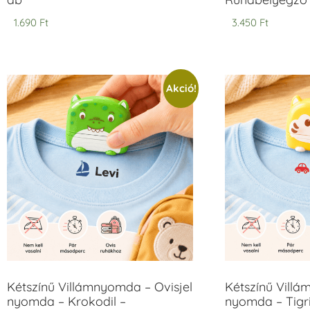
1.690
Ft
3.450
Ft
Akció!
Kétszínű Villámnyomda – Ovisjel
Kétszínű Villá
nyomda – Krokodil –
nyomda – Tigri