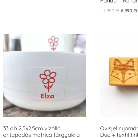
Panda – Ruh
7.990
Ft
6.990
Ft
33 db 2,5×2,5cm vízálló
Ovisjel nyomd
öntapadós matrica tárgyakra
Duó + textil ti