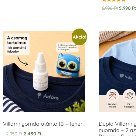
Értékelés:
6.990
Ft
5.990
F
5.00
/ 5
Akció!
Villámnyomda utántöltő – fehér
Dupla Villámn
nyomda – 2 az
2.950
Ft
2.450
Ft