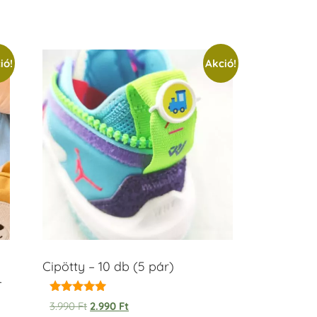
ió!
Akció!
Cipötty – 10 db (5 pár)
–
Értékelés:
3.990
Ft
2.990
Ft
5.00