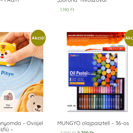
1.190
Ft
Akció!
Akc
mnyomda – Ovisjel
MUNGYO olajpasztell – 36-os
sfiú –
3.990
Ft
2.790
Ft