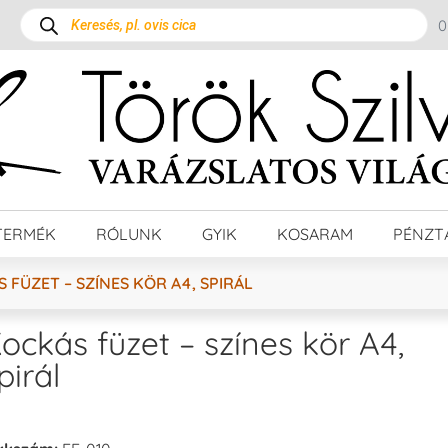
TERMÉK
RÓLUNK
GYIK
KOSARAM
PÉNZT
 FÜZET – SZÍNES KÖR A4, SPIRÁL
ockás füzet – színes kör A4,
pirál