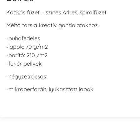
Kockás füzet – színes A4-es, spirálfüzet
Méltó társ a kreatív gondolatokhoz.
-puhafedeles
-lapok: 70 g/m2
-borító: 210 /m2
-fehér belívek
-négyzetrácsos
-mikroperforált, lyukasztott lapok