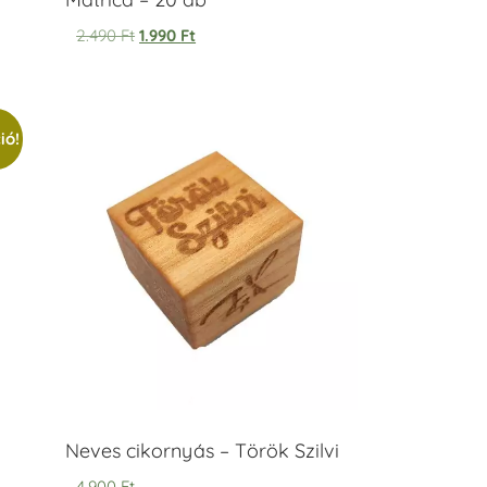
2.490
Ft
1.990
Ft
ió!
Neves cikornyás – Török Szilvi
4.900
Ft