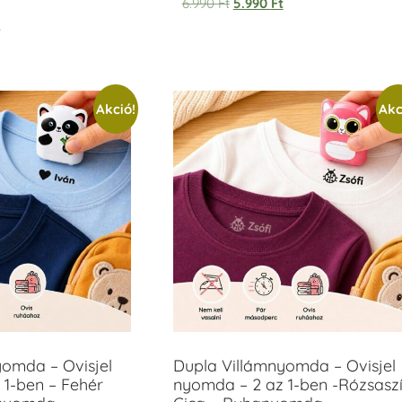
6.990
Ft
5.990
Ft
t
Akció!
Akc
yomda – Ovisjel
Dupla Villámnyomda – Ovisjel
 1-ben – Fehér
nyomda – 2 az 1-ben -Rózsasz