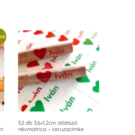
/ 5
ió!
52 db 3,6×1,2cm átlátszó
ín
névmatrica – ceruzacímke