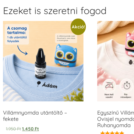
Ezeket is szeretni fogod
Akció!
Villámnyomda utántöltő –
Egyszínű Vill
fekete
Ovisjel nyomda
Ruhanyomda
1.950
Ft
1.450
Ft