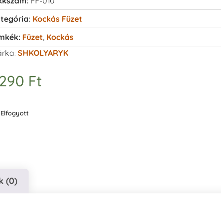
kkszám:
FF-010
tegória:
Kockás Füzet
mkék:
Füzet
,
Kockás
rka:
SHKOLYARYK
.290
Ft
Elfogyott
 (0)