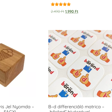
Értékelés:
2.490
Ft
1.990
Ft
5.00
/ 5
vis Jel Nyomda –
B–d differenciáló matrica –
– FAGYI
„bőrönd” hívószóval