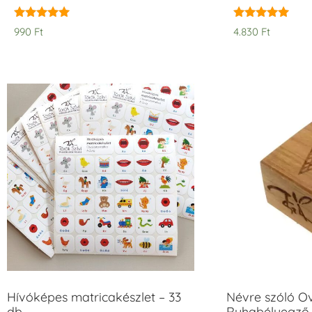
Értékelés:
Értékelés:
990
Ft
4.830
Ft
5.00
5.00
/ 5
/ 5
Hívóképes matricakészlet – 33
Névre szóló O
db
Ruhabélyegző 