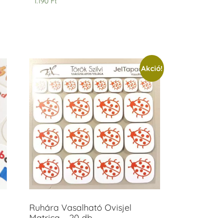
1.190
Ft
Akció!
Ruhára Vasalható Ovisjel
Matrica – 20 db