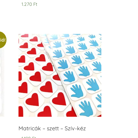
1.270
Ft
ió!
Matricák – szett – Szív-kéz