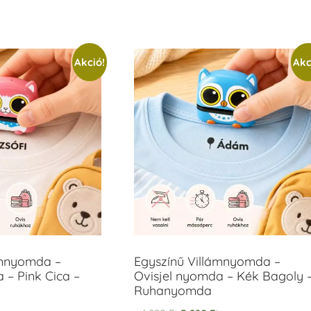
Akció!
Akc
ámnyomda –
Egyszínű Villámnyomda –
 – Pink Cica –
Ovisjel nyomda – Kék Bagoly 
Ruhanyomda