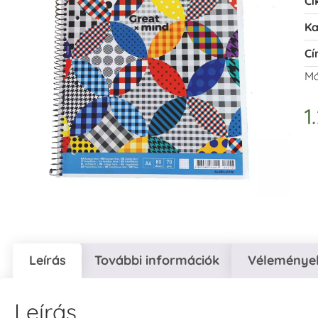
Ci
Ka
Cí
Má
1
Leírás
További információk
Vélemények
Leírás