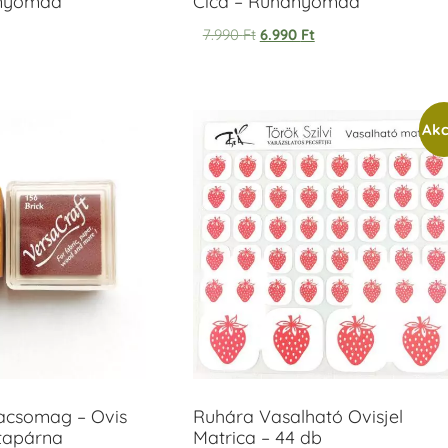
anyomda
Cica – Ruhanyomda
7.990
Ft
6.990
Ft
Akc
acsomag – Ovis
Ruhára Vasalható Ovisjel
ntapárna
Matrica – 44 db