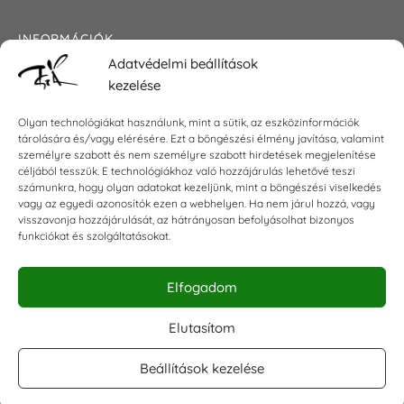
INFORMÁCIÓK
Adatvédelmi beállítások
Általános szerződési feltételek
kezelése
Adatkezelési tájékoztató
Impresszum
Olyan technológiákat használunk, mint a sütik, az eszközinformációk
tárolására és/vagy elérésére. Ezt a böngészési élmény javítása, valamint
személyre szabott és nem személyre szabott hirdetések megjelenítése
céljából tesszük. E technológiákhoz való hozzájárulás lehetővé teszi
KAPCSOLAT
számunkra, hogy olyan adatokat kezeljünk, mint a böngészési viselkedés
vagy az egyedi azonosítók ezen a webhelyen. Ha nem járul hozzá, vagy
visszavonja hozzájárulását, az hátrányosan befolyásolhat bizonyos
E-mail:
shop@torokszilvi.com
funkciókat és szolgáltatásokat.
Telefon: +36 30 6767872
Elfogadom
KÖZÖSSÉGI
Elutasítom
Beállítások kezelése
Facebook csoport