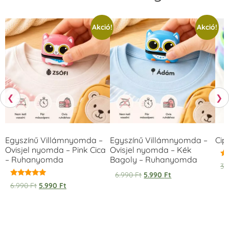
Akció!
Akció!
❮
❯
Egyszínű Villámnyomda –
Egyszínű Villámnyomda –
Cip
Ovisjel nyomda – Pink Cica
Ovisjel nyomda – Kék
– Ruhanyomda
Bagoly – Ruhanyomda
Ér
3.
5.
6.990
Ft
5.990
Ft
/ 
Értékelés:
6.990
Ft
5.990
Ft
5.00
/ 5