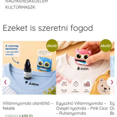
NAGYKERESKEDELEM
KULTÚRMASZK
Ezeket is szeretni fogod
Akció!
Akció!
❮
❯
Villámnyomda utántöltő –
Egyszínű Villámnyomda –
Egy
fekete
Ovisjel nyomda – Pink Cica
Ovi
– Ruhanyomda
Bag
1.950
Ft
1.450
Ft