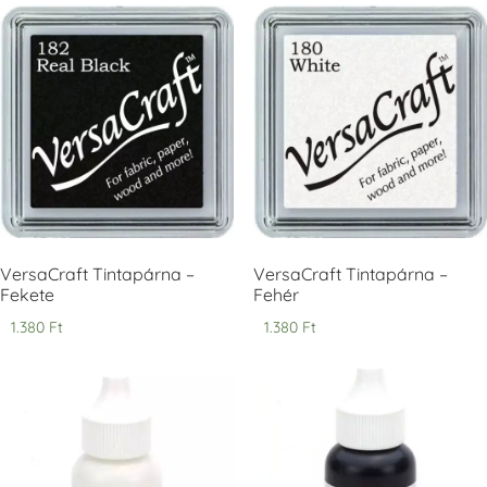
Tsukineko -
Tsukineko -
Tsukineko -
VersaCraft
VersaCraft
VersaCraft
Tintapárna -
Tintapárna -
Tintapárna -
Cherry Red -
Clover -
Cocoa -
Cseresznye
Lóherezöld
kakaóbarna
piros
+1.380 Ft
+1.380 Ft
+1.380 Ft
VersaCraft Tintapárna –
VersaCraft Tintapárna –
Fekete
Fehér
1.380
Ft
1.380
Ft
Tsukineko -
Tsukineko -
Tsukineko -
VersaCraft
VersaCraft
VersaCraft
Tintapárna -
Tintapárna -
Tintapárna -
Denim -
Espresso
Moss -
farmerkék
Mohazöld
+1.380 Ft
+1.380 Ft
+1.380 Ft