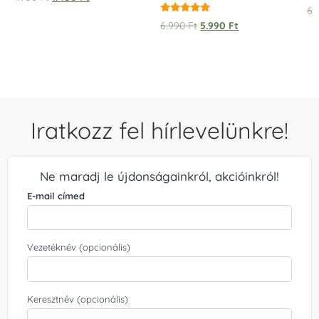
6.
Értékelés:
6.990
Ft
5.990
Ft
5.00
/ 5
Iratkozz fel hírlevelünkre!
Ne maradj le újdonságainkról, akcióinkról!
E-mail címed
Vezetéknév (opcionális)
Keresztnév (opcionális)