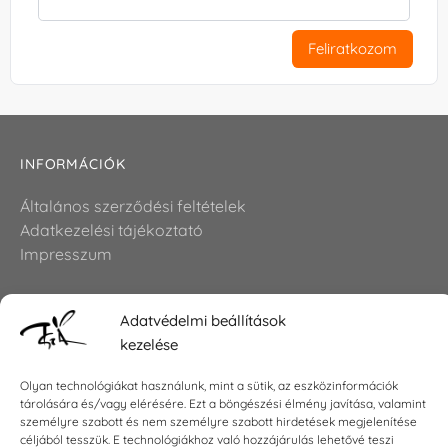
Feliratkozom
INFORMÁCIÓK
Általános szerződési feltételek
Adatkezelési tájékoztató
Impresszum
Adatvédelmi beállítások
KAPCSOLAT
kezelése
E-mail:
shop@torokszilvi.com
Olyan technológiákat használunk, mint a sütik, az eszközinformációk
Telefon: +36 30 6767872
tárolására és/vagy elérésére. Ezt a böngészési élmény javítása, valamint
személyre szabott és nem személyre szabott hirdetések megjelenítése
céljából tesszük. E technológiákhoz való hozzájárulás lehetővé teszi