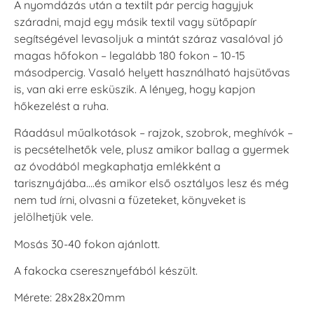
A nyomdázás után a textilt pár percig hagyjuk
száradni, majd egy másik textil vagy sütőpapír
segítségével levasoljuk a mintát száraz vasalóval jó
magas hőfokon – legalább 180 fokon – 10-15
másodpercig. Vasaló helyett használható hajsütővas
is, van aki erre esküszik. A lényeg, hogy kapjon
hőkezelést a ruha.
Ráadásul műalkotások – rajzok, szobrok, meghívók –
is pecsételhetők vele, plusz amikor ballag a gyermek
az óvodából megkaphatja emlékként a
tarisznyájába….és amikor első osztályos lesz és még
nem tud írni, olvasni a füzeteket, könyveket is
jelölhetjük vele.
Mosás 30-40 fokon ajánlott.
A fakocka cseresznyefából készült.
Mérete: 28x28x20mm