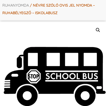
RUHANYOMDA
/ NÉVRE SZÓLÓ OVIS JEL NYOMDA –
RUHABÉLYEGZŐ – ISKOLABUSZ