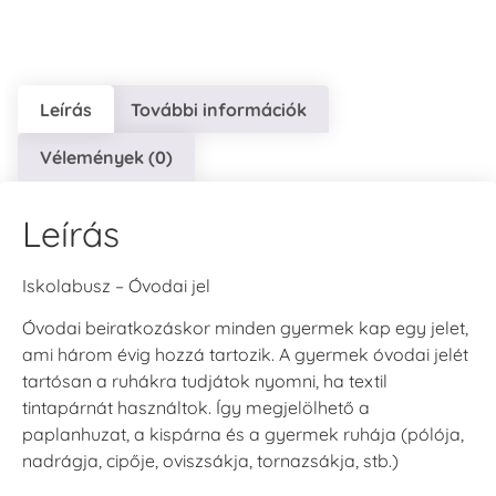
Leírás
További információk
VersaCraft
VersaCraft
VersaCraft
Vélemények (0)
Tintapárna - Lila
Tintapárna -
Tintapárna -
Mentazöld
Rágógumi
+790 Ft
rózsaszín
+1.380 Ft
Leírás
+790 Ft
Iskolabusz – Óvodai jel
Óvodai beiratkozáskor minden gyermek kap egy jelet,
ami három évig hozzá tartozik. A gyermek óvodai jelét
tartósan a ruhákra tudjátok nyomni, ha textil
VersaCraft
VersaCraft
tintapárnát használtok. Így megjelölhető a
Tintapárna -
Tintapárna -
paplanhuzat, a kispárna és a gyermek ruhája (pólója,
Hidegszürke -
Vízkék
VersaCraft
nadrágja, cipője, oviszsákja, tornazsákja, stb.)
+790 Ft
+1.380 Ft