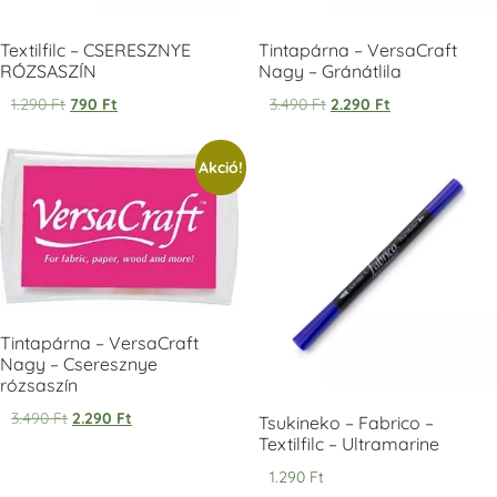
Textilfilc – CSERESZNYE
Tintapárna – VersaCraft
RÓZSASZÍN
Nagy – Gránátlila
1.290
Ft
790
Ft
3.490
Ft
2.290
Ft
Tsukineko -
Tsukineko -
Tsukineko -
Akció!
VersaCraft
VersaCraft
VersaCraft
Tintapárna -
Tintapárna -
Tintapárna -
Starry Night -
Stone -
Wasabi
csillagos éjkék
kőszürke
+1.380 Ft
+1.380 Ft
+1.380 Ft
Tintapárna – VersaCraft
Nagy – Cseresznye
rózsaszín
3.490
Ft
2.290
Ft
VersaCraft
VersaCraft
VersaCraft
Tsukineko – Fabrico –
Tintapárna -
Tintapárna -
Tintapárna -
Textilfilc – Ultramarine
Éjkék
Ködszürke
Középkék
1.290
Ft
+1.380 Ft
+1.380 Ft
+790 Ft