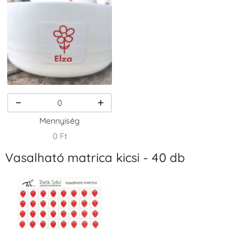
VersaCraft
VersaCraft
VersaCraft
Tintapárna -
Tintapárna -
Tintapárna -
Csokibarna
Erdőzöld
Fehér
+1.380 Ft
+790 Ft
+1.380 Ft
Mennyiség
0 Ft
Vasalható matrica kicsi - 40 db
VersaCraft
VersaCraft
VersaCraft
Tintapárna -
Tintapárna -
Tintapárna -
Fekete
Fenyőzöld
Gránátalma
+1.380 Ft
+1.380 Ft
+790 Ft