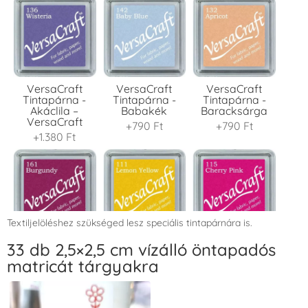
VersaCraft
VersaCraft
VersaCraft
Tintapárna -
Tintapárna -
Tintapárna -
Akáclila –
Babakék
Baracksárga
VersaCraft
+790 Ft
+790 Ft
+1.380 Ft
Textiljelöléshez szükséged lesz speciális tintapárnára is.
VersaCraft
VersaCraft
VersaCraft
33 db 2,5×2,5 cm vízálló öntapadós
Tintapárna -
Tintapárna -
Tintapárna -
matricát tárgyakra
Bordó
Citromsárga
Cseresznyeszín
+1.380 Ft
+1.380 Ft
+790 Ft