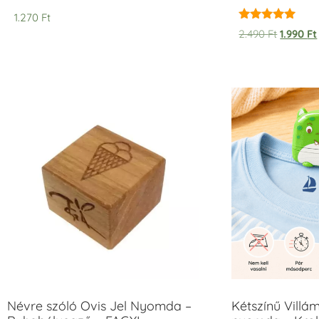
1.270
Ft
Értékelés:
2.490
Ft
1.990
Ft
5.00
/ 5
Névre szóló Ovis Jel Nyomda –
Kétszínű Villá