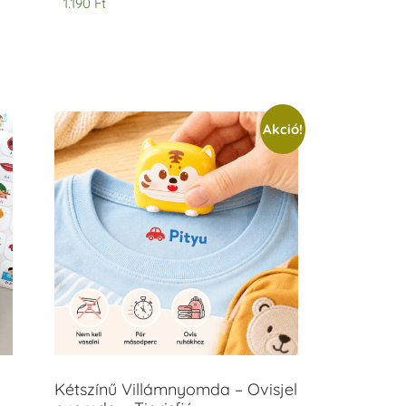
1.190
Ft
Akció!
Kétszínű Villámnyomda – Ovisjel