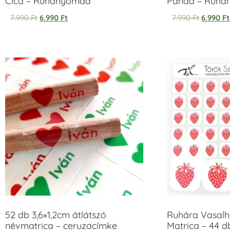
Cica – Ruhanyomda
Panda – Ruh
7.990
Ft
6.990
Ft
7.990
Ft
6.990
Ft
52 db 3,6×1,2cm átlátszó
Ruhára Vasalha
névmatrica – ceruzacímke
Matrica – 44 d