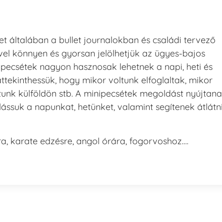
t általában a bullet journalokban és családi tervező
el könnyen és gyorsan jelölhetjük az ügyes-bajos
nipecsétek nagyon hasznosak lehetnek a napi, heti és
áttekinthessük, hogy mikor voltunk elfoglaltak, mikor
tunk külföldön stb. A minipecsétek megoldást nyújtan
lássuk a napunkat, hetünket, valamint segítenek átlátn
sra, karate edzésre, angol órára, fogorvoshoz….