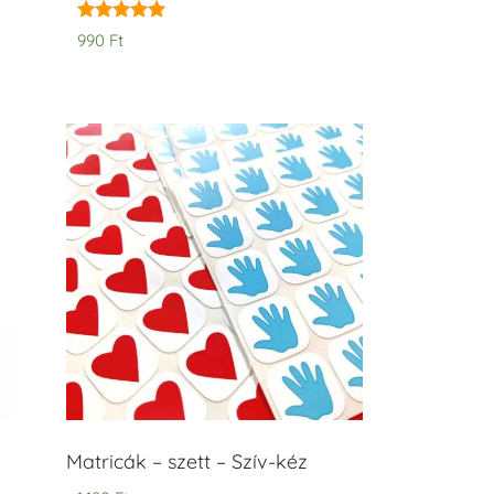
Értékelés:
990
Ft
5.00
/ 5
Matricák – szett – Szív-kéz