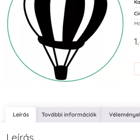
Ka
Cí
Má
1
Leírás
További információk
Vélemények
Leírás