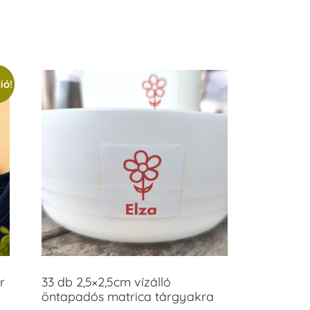
/ 5
ió!
r
33 db 2,5×2,5cm vízálló
öntapadós matrica tárgyakra