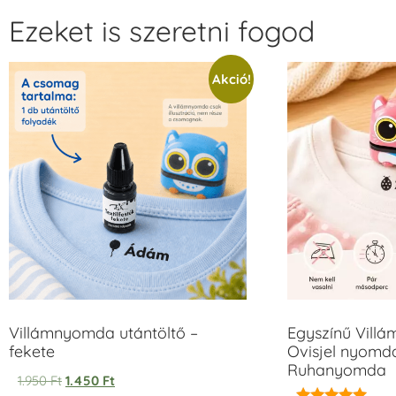
Ezeket is szeretni fogod
Akció!
Villámnyomda utántöltő –
Egyszínű Vill
fekete
Ovisjel nyomda
Ruhanyomda
1.950
Ft
1.450
Ft