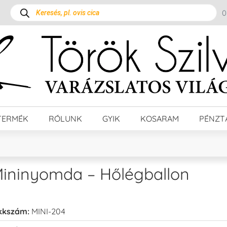
TERMÉK
RÓLUNK
GYIK
KOSARAM
PÉNZT
ininyomda – Hőlégballon
kkszám:
MINI-204