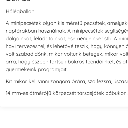
Hőlégballon
A minipecsétek olyan kis méretű pecsétek, amelyeke
naptárakban használnak. A minipecsétek segítségév
dolgainkat, feladatainkat, eseményeinket stb. A mi
havi tervezésnél, és lehetővé teszik, hogy könnyen 
volt szabadidőnk, mikor voltunk betegek, mikor vol
arra, hogy észben tartsuk bokros teendőinket, és át
gyermekeink programjait.
Kit mikor kell vinni zongora órára, szolfézsra, úszá
14 mm-es átmérőjű körpecsét társasjáték bábukon.