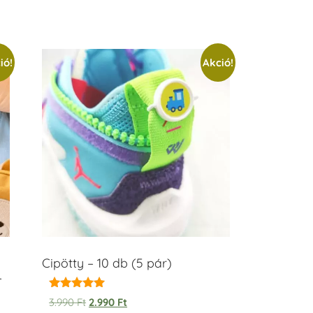
ió!
Akció!
Cipötty – 10 db (5 pár)
–
Értékelés:
3.990
Ft
2.990
Ft
5.00