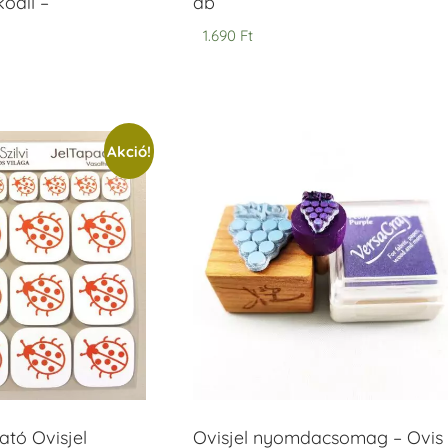
odil –
db
1.690
Ft
Akció!
tó Ovisjel
Ovisjel nyomdacsomag – Ovis