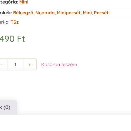
tegória:
Mini
mkék:
Bélyegző
,
Nyomda
,
Minipecsét
,
Mini
,
Pecsét
rka:
TSz
.490
Ft
-
+
Kosárba teszem
 (0)