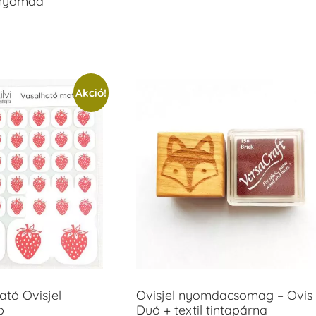
anyomda
Akció!
tó Ovisjel
Ovisjel nyomdacsomag – Ovis
b
Duó + textil tintapárna