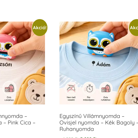
Akció!
Akc
ámnyomda –
Egyszínű Villámnyomda –
 – Pink Cica –
Ovisjel nyomda – Kék Bagoly 
Ruhanyomda