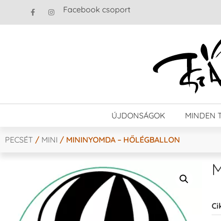
Facebook csoport
ÚJDONSÁGOK
MINDEN 
PECSÉT
/
MINI
/ MININYOMDA – HŐLÉGBALLON
M
Ci