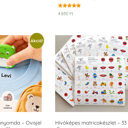
Értékelés:
4.830
Ft
5.00
/ 5
Akció!
mnyomda – Ovisjel
Hívóképes matricakészlet – 33