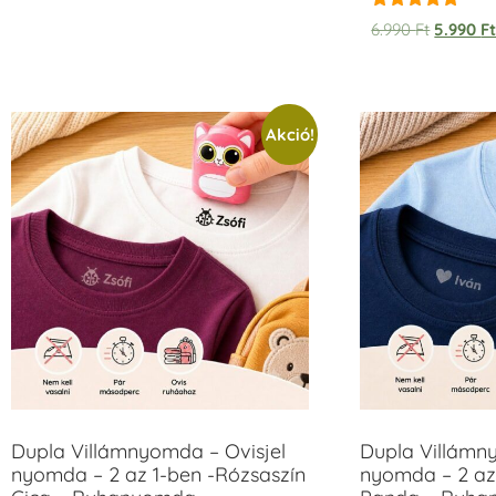
Értékelés:
6.990
Ft
5.990
F
5.00
/ 5
Akció!
Dupla Villámnyomda – Ovisjel
Dupla Villámn
nyomda – 2 az 1-ben -Rózsaszín
nyomda – 2 az