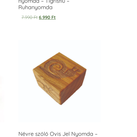
nyomda – Tigrisfiú –
Ruhanyomda
7.990
Ft
6.990
Ft
Névre szóló Ovis Jel Nyomda –