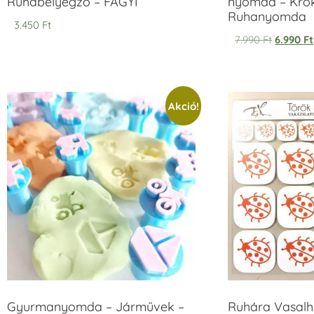
Ruhabélyegző – FAGYI
nyomda – Krok
Ruhanyomda
3.450
Ft
7.990
Ft
6.990
Ft
Akció!
Gyurmanyomda – Járművek –
Ruhára Vasalha