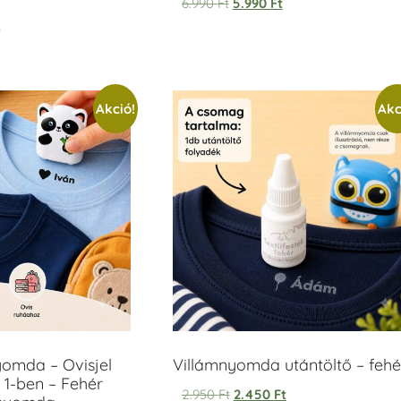
6.990
Ft
5.990
Ft
t
Akció!
Akc
yomda – Ovisjel
Villámnyomda utántöltő – fehé
 1-ben – Fehér
2.950
Ft
2.450
Ft