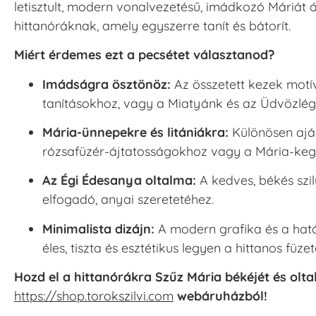
letisztult, modern vonalvezetésű, imádkozó Máriát 
hittanóráknak, amely egyszerre tanít és bátorít.
Miért érdemes ezt a pecsétet választanod?
Imádságra ösztönöz:
Az összetett kezek motí
tanításokhoz, vagy a Miatyánk és az Üdvözlé
Mária-ünnepekre és litániákra:
Különösen ajánl
rózsafüzér-ájtatosságokhoz vagy a Mária-kegy
Az Égi Édesanya oltalma:
A kedves, békés szil
elfogadó, anyai szeretetéhez.
Minimalista dizájn:
A modern grafika és a hatá
éles, tiszta és esztétikus legyen a hittanos füze
Hozd el a hittanórákra Szűz Mária békéjét és olt
https://shop.torokszilvi.com
webáruházból!