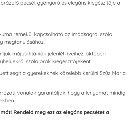
ábrázoló pecsét gyönyörű és elegáns kiegészítője a
vuma remekül kapcsolható az imádságról szóló
gy megtanulásához.
juk májusi litániák jelenléti íveihez, októberi
helyekről szóló órák kiegészítőjeként.
uett segít a gyerekeknek közelebb kerülni Szűz Mária
rozott vonalak garantálják, hogy a lenyomat mindig
tekben.
almát! Rendeld meg ezt az elegáns pecsétet a