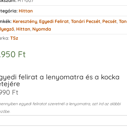
kkszám:
HT-007
tegória:
Hittan
mkék:
Keresztény
,
Egyedi Felirat
,
Tanári Pecsét
,
Pecsét
,
Tan
lyegző
,
Hittan
,
Nyomda
rka:
TSz
.950
Ft
gyedi felirat a lenyomatra és a kocka
etejére
990 Ft
nnyiben egyedi feliratot szeretnél a lenyomatra, azt írd az alábbi
zőbe.