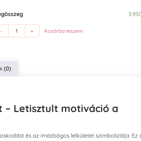
égösszeg
3.950
-
+
Kosárba teszem
 (0)
– Letisztult motiváció a
oskodást és az imádságos lelkületet szimbolizálja. Ez 