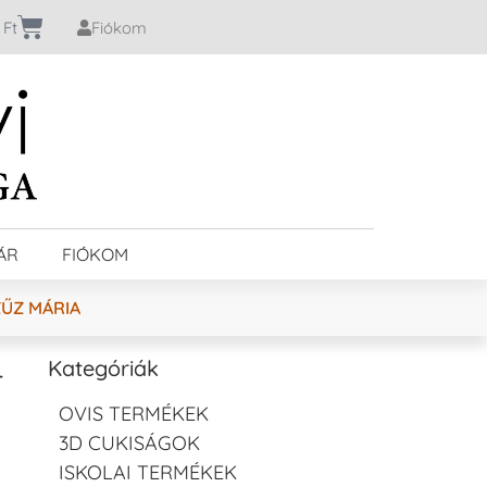
0
Ft
Fiókom
ÁR
FIÓKOM
ZŰZ MÁRIA
–
Kategóriák
OVIS TERMÉKEK
3D CUKISÁGOK
ISKOLAI TERMÉKEK