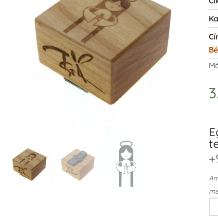
Ci
Ka
Cí
Bé
Má
3
E
t
+
Ame
me