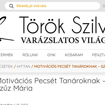
TERMÉK
RÓLUNK
GYIK
KOSARAM
PÉNZT
ECSÉTEK
/
HITTAN
/ MOTIVÁCIÓS PECSÉT TANÁROKNAK – S
otivációs Pecsét Tanároknak 
zűz Mária