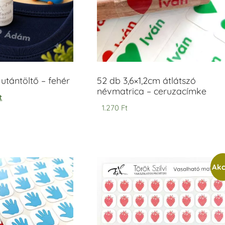
tántöltő – fehér
52 db 3,6×1,2cm átlátszó
névmatrica – ceruzacímke
t
1.270
Ft
Akc