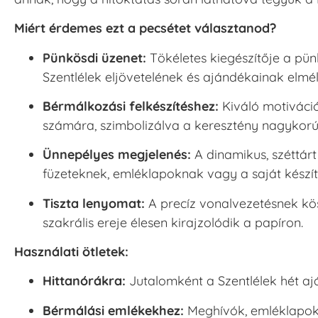
Miért érdemes ezt a pecsétet választanod?
Pünkösdi üzenet:
Tökéletes kiegészítője a pü
Szentlélek eljövetelének és ajándékainak elmél
Bérmálkozási felkészítéshez:
Kiváló motiváció
számára, szimbolizálva a keresztény nagykorús
Ünnepélyes megjelenés:
A dinamikus, széttár
füzeteknek, emléklapoknak vagy a saját készí
Tiszta lenyomat:
A precíz vonalvezetésnek kö
szakrális ereje élesen kirajzolódik a papíron.
Használati ötletek:
Hittanórákra:
Jutalomként a Szentlélek hét a
Bérmálási emlékekhez:
Meghívók, emléklapok é