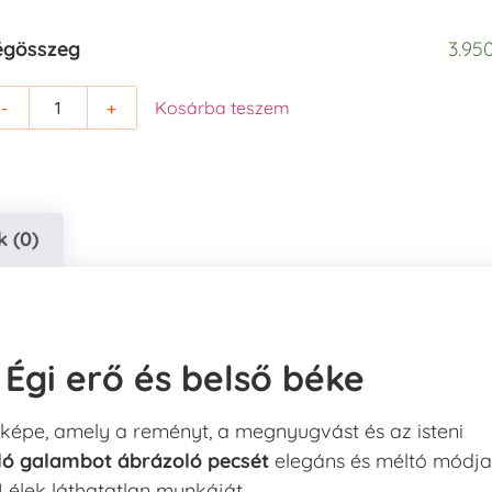
égösszeg
3.950
-
+
Kosárba teszem
 (0)
Égi erő és belső béke
elképe, amely a reményt, a megnyugvást és az isteni
ló galambot ábrázoló pecsét
elegáns és méltó módja
Lélek láthatatlan munkáját.