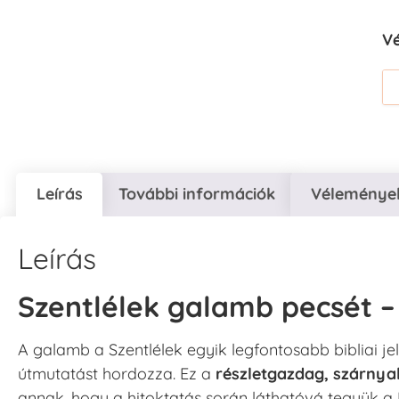
V
Leírás
További információk
Vélemények
Leírás
Szentlélek galamb pecsét – 
A galamb a Szentlélek egyik legfontosabb bibliai j
útmutatást hordozza. Ez a
részletgazdag, szárnya
annak, hogy a hitoktatás során láthatóvá tegyük a 