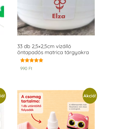
33 db 2,5×2,5cm vízálló
öntapadós matrica tárgyakra
Értékelés:
990
Ft
5.00
/ 5
ió!
Akció!