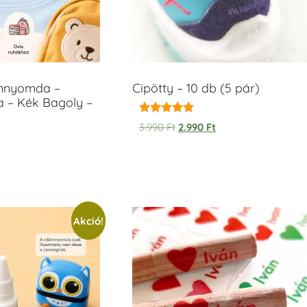
ámnyomda –
Cipötty – 10 db (5 pár)
a – Kék Bagoly –
Értékelés:
3.990
Ft
2.990
Ft
5.00
t
/ 5
Akció!