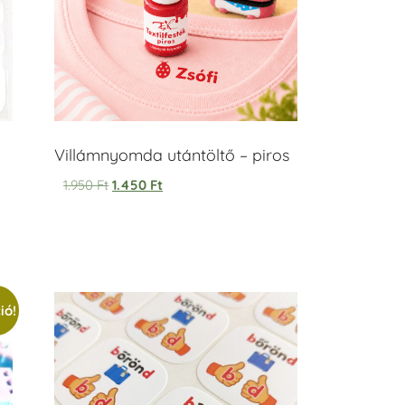
Villámnyomda utántöltő – piros
1.950
Ft
1.450
Ft
ió!