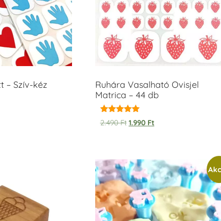
t – Szív-kéz
Ruhára Vasalható Ovisjel
Matrica – 44 db
Értékelés:
2.490
Ft
1.990
Ft
5.00
/ 5
Akc