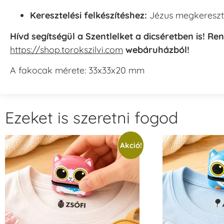
Keresztelési felkészítéshez:
Jézus megkereszte
Hívd segítségül a Szentlelket a dicséretben is! R
https://shop.torokszilvi.com
webáruházból!
A fakocak mérete: 33x33x20 mm
Ezeket is szeretni fogod
Akció!