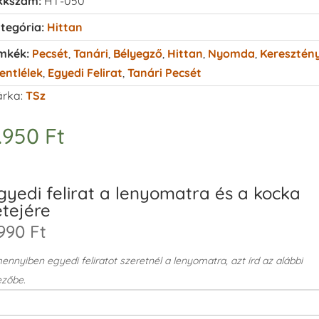
kkszám:
HT-050
tegória:
Hittan
mkék:
Pecsét
,
Tanári
,
Bélyegző
,
Hittan
,
Nyomda
,
Keresztén
entlélek
,
Egyedi Felirat
,
Tanári Pecsét
rka:
TSz
.950
Ft
gyedi felirat a lenyomatra és a kocka
etejére
990 Ft
nnyiben egyedi feliratot szeretnél a lenyomatra, azt írd az alábbi
zőbe.