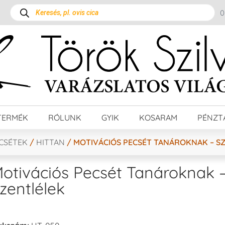
TERMÉK
RÓLUNK
GYIK
KOSARAM
PÉNZT
ECSÉTEK
/
HITTAN
/ MOTIVÁCIÓS PECSÉT TANÁROKNAK – S
otivációs Pecsét Tanároknak 
zentlélek