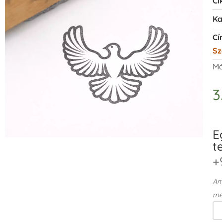
Ci
Ka
Cí
Sz
Má
3
E
t
+
Ame
me