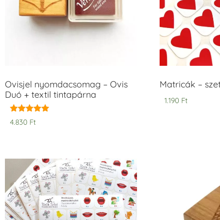
Ovisjel nyomdacsomag – Ovis
Matricák – szet
Duó + textil tintapárna
1.190
Ft
Értékelés:
4.830
Ft
5.00
/ 5