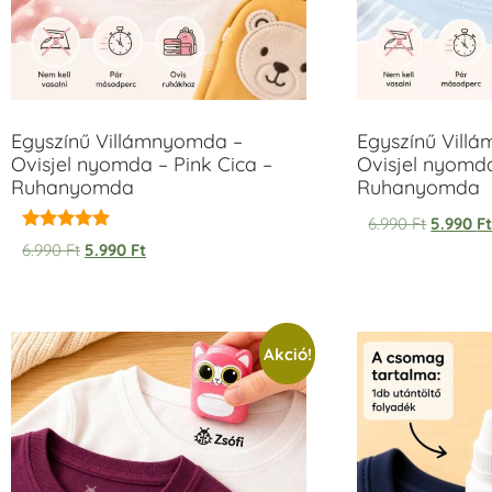
Egyszínű Villámnyomda –
Egyszínű Vill
Ovisjel nyomda – Pink Cica –
Ovisjel nyomd
Ruhanyomda
Ruhanyomda
6.990
Ft
5.990
F
Értékelés:
6.990
Ft
5.990
Ft
5.00
/ 5
Akció!