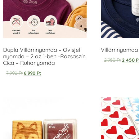
Dupla Villámnyomda – Ovisjel
Villámnyomda u
nyomda – 2 az 1-ben -Rózsaszín
2.950
Ft
2.450
F
Cica – Ruhanyomda
7.990
Ft
6.990
Ft