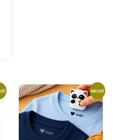
ió!
Akció!