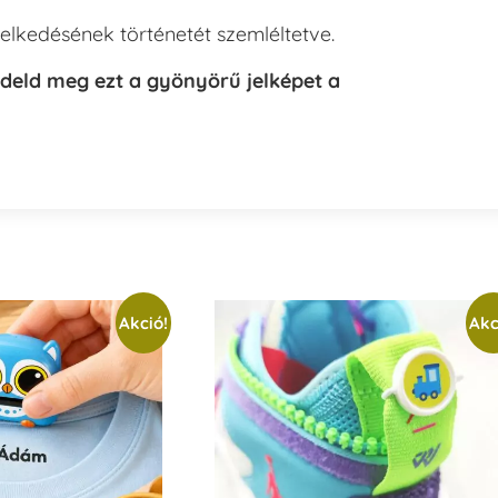
lkedésének történetét szemléltetve.
endeld meg ezt a gyönyörű jelképet a
Akció!
Akc