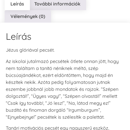
Leírás
További információk
Vélemények (0)
Leírás
Jézus glóriával pecsét.
Az iskolai jutalmazó pecsétek ötlete onnan jött, hogy
nem találtam a tanító néniknek méltó, szép
búcsúajándékot, ezért eldöntöttem, hogy majd én
készítek nekik. Azóta pedig folyamatosan jutnak
eszembe jobbnál jobb mondatok és rajzok. “Szépen
dolgoztál!”, “Ügyes vagy!”, “Szépen olvastál!” mellett
“Csak így tovább!, “Jó lesz!”, “Na, látod megy ez!”
buzdító és finoman dorgáló “Irgumburgum”,
“Ejnyebejnye!” pecsétek is szélesítik a palettát.
Tanári motívációs pecsét egy nagyszerű eszköz,