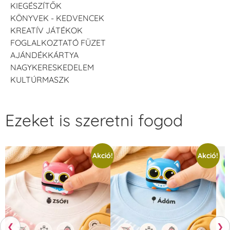
KIEGÉSZÍTŐK
KÖNYVEK - KEDVENCEK
KREATÍV JÁTÉKOK
FOGLALKOZTATÓ FÜZET
AJÁNDÉKKÁRTYA
NAGYKERESKEDELEM
KULTÚRMASZK
Ezeket is szeretni fogod
Akció!
Akció!
❮
❯