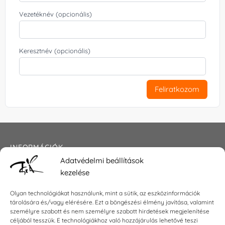
Vezetéknév (opcionális)
Keresztnév (opcionális)
Feliratkozom
INFORMÁCIÓK
Adatvédelmi beállítások
Általános szerződési feltételek
kezelése
Adatkezelési tájékoztató
Impresszum
Olyan technológiákat használunk, mint a sütik, az eszközinformációk
tárolására és/vagy elérésére. Ezt a böngészési élmény javítása, valamint
személyre szabott és nem személyre szabott hirdetések megjelenítése
céljából tesszük. E technológiákhoz való hozzájárulás lehetővé teszi