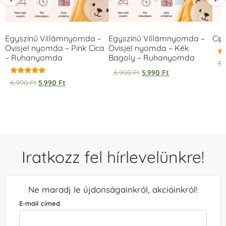
Egyszínű Villámnyomda –
Egyszínű Villámnyomda –
Cip
Ovisjel nyomda – Pink Cica
Ovisjel nyomda – Kék
– Ruhanyomda
Bagoly – Ruhanyomda
Ér
3.
5.
6.990
Ft
5.990
Ft
/ 
Értékelés:
6.990
Ft
5.990
Ft
5.00
/ 5
Iratkozz fel hírlevelünkre!
Ne maradj le újdonságainkról, akcióinkról!
E-mail címed