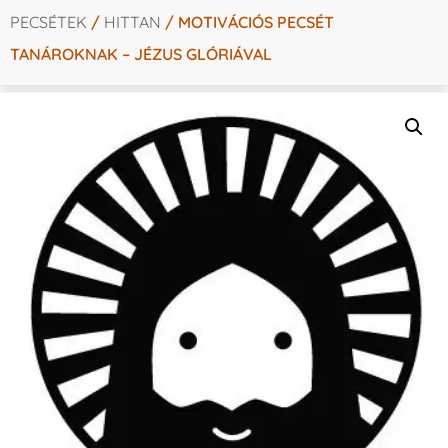
PECSÉTEK
/
HITTAN
/ MOTIVÁCIÓS PECSÉT
TANÁROKNAK – JÉZUS GLÓRIÁVAL