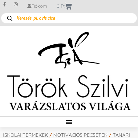
Fiókom
0
Ft
ISKOLAI TERMÉKEK
/
MOTIVÁCIÓS PECSÉTEK
/
TANÁRI