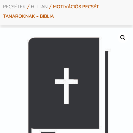
PECSÉTEK
/
HITTAN
/ MOTIVÁCIÓS PECSÉT
TANÁROKNAK – BIBLIA