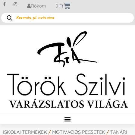
Fiókom
0
Ft
ISKOLAI TERMÉKEK
/
MOTIVÁCIÓS PECSÉTEK
/
TANÁRI