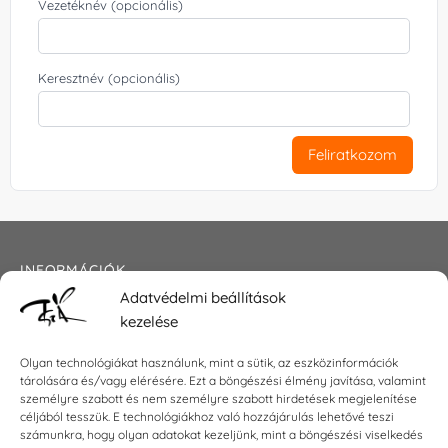
Vezetéknév (opcionális)
Keresztnév (opcionális)
Feliratkozom
INFORMÁCIÓK
Adatvédelmi beállítások
Általános szerződési feltételek
kezelése
Adatkezelési tájékoztató
Impresszum
Olyan technológiákat használunk, mint a sütik, az eszközinformációk
tárolására és/vagy elérésére. Ezt a böngészési élmény javítása, valamint
személyre szabott és nem személyre szabott hirdetések megjelenítése
céljából tesszük. E technológiákhoz való hozzájárulás lehetővé teszi
KAPCSOLAT
számunkra, hogy olyan adatokat kezeljünk, mint a böngészési viselkedés