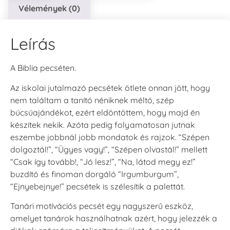
Vélemények (0)
Leírás
A Biblia pecséten.
Az iskolai jutalmazó pecsétek ötlete onnan jött, hogy
nem találtam a tanító néniknek méltó, szép
búcsúajándékot, ezért eldöntöttem, hogy majd én
készítek nekik. Azóta pedig folyamatosan jutnak
eszembe jobbnál jobb mondatok és rajzok. “Szépen
dolgoztál!”, “Ügyes vagy!”, “Szépen olvastál!” mellett
“Csak így tovább!, “Jó lesz!”, “Na, látod megy ez!”
buzdító és finoman dorgáló “Irgumburgum”,
“Ejnyebejnye!” pecsétek is szélesítik a palettát.
Tanári motívációs pecsét egy nagyszerű eszköz,
amelyet tanárok használhatnak azért, hogy jelezzék a