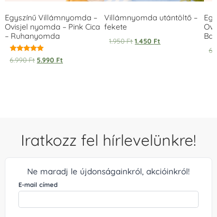
Egyszínű Villámnyomda –
Villámnyomda utántöltő –
Egy
Ovisjel nyomda – Pink Cica
fekete
Ovi
– Ruhanyomda
Bag
1.950
Ft
1.450
Ft
6.
Értékelés:
6.990
Ft
5.990
Ft
5.00
/ 5
Iratkozz fel hírlevelünkre!
Ne maradj le újdonságainkról, akcióinkról!
E-mail címed