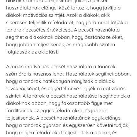
diákok számára a teljesítményüket. A pecsét
használatának előnyei közé tartozik, hogy javítja a
diákok motivációs szintjét. Azok a diákok, akik
sikeresen teljesítik a feladatot, nagy örömmel látják a
tanárok pecsétes értékelését. A pecsét használata
segíthet a diákoknak abban, hogy ösztönözze őket,
hogy jobban teljesítsenek, és magasabb szinten
folytassák az oktatást.
A tanári motívációs pecsét használata a tanárok
számára is hasznos lehet. Használatuk segíthet abban,
hogy a tanárok hatékonyan irányítsák a diákok
tevékenységét, és egyértelművé tegyék a motivációs
szintet. A tanárok a pecsét használatával segíthetnek a
diákoknak abban, hogy fokozottabb figyelmet
fordítsanak az egyes feladatokra, és jobban
teljesítsenek. A pecsét használatának egyik előnye,
hogy a tanárok gyorsan és egyszerűen követni tudják,
hogy milyen feladatokat teljesítettek a diákok, és