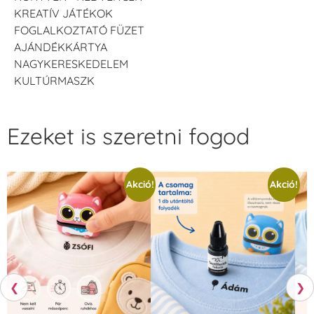
KREATÍV JÁTÉKOK
FOGLALKOZTATÓ FÜZET
AJÁNDÉKKÁRTYA
NAGYKERESKEDELEM
KULTÚRMASZK
Ezeket is szeretni fogod
Akció!
Akció!
❮
❯