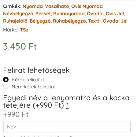
Címkék:
Nyomda
,
Vasalható
,
Ovis Nyomda
,
Névbélyegző
,
Pecsét
,
Ruhanyomda
,
Óvodai
,
Ovis Jel
,
Ruhajelölő
,
Bélyegző
,
Ruhabélyegző
,
Textil
,
Óvodai Jel
Márka:
TSz
3.450
Ft
Felirat lehetőségek
Kérek feliratot
Nem kérek feliratot
Egyedi név a lenyomatra és a kocka
tetejére (+990 Ft)
*
+990 Ft