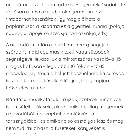
ami három évig hozzá tartozik. A gyermek óvodai jelét
VersaCraft
VersaCraft
tartósan a ruhákra tudjátok nyomni, ha textil
Tintapárna -
Tintapárna -
tintapárnát használtok. Így megjelölhető a
Hidegszürke -
Vízkék
VersaCraft
paplanhuzat, a kispárna és a gyermek ruhája (pólója,
+790 Ft
+1.380 Ft
nadrágja, cipője, oviszsákja, tornazsákja, stb.)
A nyomdázás után a textilt pár percig hagyjuk
száradni, majd egy másik textil vagy sütőpapír
segítségével levasoljuk a mintát száraz vasalóval jó
magas hőfokon – legalább 180 fokon – 10-15
másodpercig. Vasaló helyett használható hajsütővas
is, van aki erre esküszik. A lényeg, hogy kapjon
hőkezelést a ruha.
Ráadásul műalkotások – rajzok, szobrok, meghívók –
is pecsételhetők vele, plusz amikor ballag a gyermek
az óvodából megkaphatja emlékként a
tarisznyájába….és amikor első osztályos lesz és még
nem tud írni, olvasni a füzeteket, könyveket is