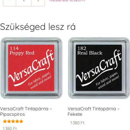
+1.380 Ft
+1.380 Ft
Szükséged lesz rá
Tsukineko -
Tsukineko -
Tsukineko -
VersaCraft
VersaCraft
VersaCraft
Tintapárna -
Tintapárna -
Tintapárna -
Cherry Red -
Clover -
Cocoa -
Cseresznye
Lóherezöld
kakaóbarna
piros
+1.380 Ft
+1.380 Ft
+1.380 Ft
VersaCraft Tintapárna –
VersaCraft Tintapárna –
Pipacspiros
Fekete
1.380
Ft
Tsukineko -
Tsukineko -
Tsukineko -
Értékelés:
1.380
Ft