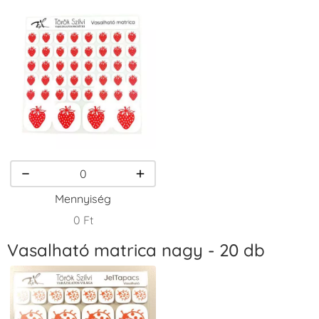
Tintapárna -
Tintapárna -
Tintapárna -
Fekete
Fenyőzöld
Gránátalma
+1.380 Ft
+1.380 Ft
+790 Ft
VersaCraft
VersaCraft
VersaCraft
Tintapárna -
Tintapárna -
Tintapárna -
Homokbarna
Kiwizöld
Narancssárga
+1.380 Ft
+1.380 Ft
+1.380 Ft
Mennyiség
0 Ft
Vasalható matrica nagy - 20 db
VersaCraft
VersaCraft
VersaCraft
Tintapárna -
Tintapárna -
Tintapárna -
Orgonalila
Pipacspiros
Rózsaszín