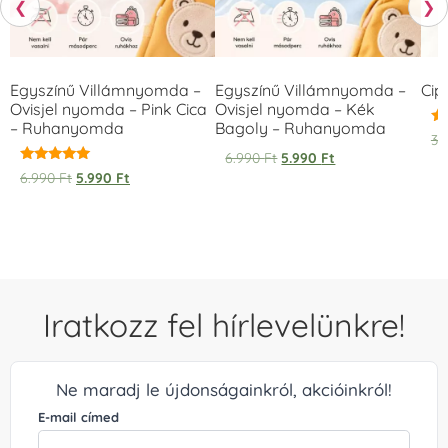
❮
❯
Egyszínű Villámnyomda –
Egyszínű Villámnyomda –
Cip
Ovisjel nyomda – Pink Cica
Ovisjel nyomda – Kék
– Ruhanyomda
Bagoly – Ruhanyomda
Ér
3.
5.
6.990
Ft
5.990
Ft
/ 
Értékelés:
6.990
Ft
5.990
Ft
5.00
/ 5
Iratkozz fel hírlevelünkre!
Ne maradj le újdonságainkról, akcióinkról!
E-mail címed