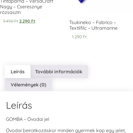
Tintapárna – VersaCraft
Nagy – Cseresznye
rózsaszín
VersaCraft
VersaCraft
VersaCraft
Tintapárna -
Tintapárna -
Tintapárna -
3.490
Ft
2.290
Ft
Tsukineko – Fabrico –
Éjkék
Ködszürke
Középkék
Textilfilc – Ultramarine
+1.380 Ft
+1.380 Ft
+790 Ft
1.290
Ft
Leírás
További információk
VersaCraft
VersaCraft
VersaCraft
Tintapárna - Lila
Tintapárna -
Tintapárna -
Vélemények (0)
Mentazöld
Rágógumi
+790 Ft
rózsaszín
+1.380 Ft
+790 Ft
Leírás
GOMBA – Óvodai jel
Óvodai beiratkozáskor minden gyermek kap egy jelet,