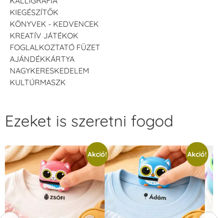
KALLIGRÁFIA
KIEGÉSZÍTŐK
KÖNYVEK - KEDVENCEK
KREATÍV JÁTÉKOK
FOGLALKOZTATÓ FÜZET
AJÁNDÉKKÁRTYA
NAGYKERESKEDELEM
KULTÚRMASZK
Ezeket is szeretni fogod
Akció!
Akció!