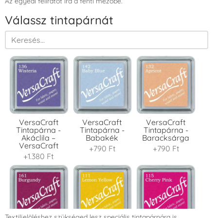
Az egyedi feliratot írd a fenti mezőbe.
Válassz tintapárnát
VersaCraft
VersaCraft
VersaCraft
Tintapárna -
Tintapárna -
Tintapárna -
Akáclila –
Babakék
Baracksárga
VersaCraft
+790 Ft
+790 Ft
+1.380 Ft
Textiljelöléshez szükséged lesz speciális tintapárnára is.